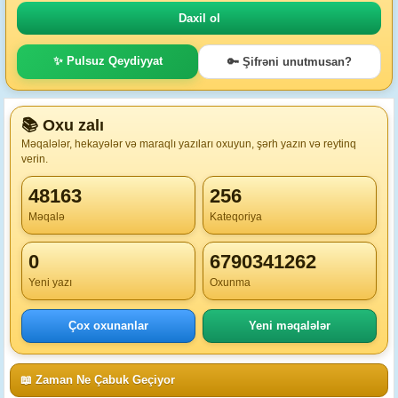
✨ Pulsuz Qeydiyyat
🔑 Şifrəni unutmusan?
📚 Oxu zalı
Məqalələr, hekayələr və maraqlı yazıları oxuyun, şərh yazın və reytinq
verin.
48163
256
Məqalə
Kateqoriya
0
6790341262
Yeni yazı
Oxunma
Çox oxunanlar
Yeni məqalələr
📖 Zaman Ne Çabuk Geçiyor