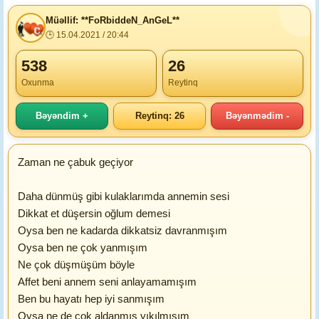
Müəllif: **FoRbiddeN_AnGeL**
🕒 15.04.2021 / 20:44
538
26
Oxunma
Reytinq
Bəyəndim +
Reytinq: 26
Bəyənmədim -
Zaman ne çabuk geçiyor
Daha dünmüş gibi kulaklarımda annemin sesi
Dikkat et düşersin oğlum demesi
Oysa ben ne kadarda dikkatsiz davranmışım
Oysa ben ne çok yanmışım
Ne çok düşmüşüm böyle
Affet beni annem seni anlayamamışım
Ben bu hayatı hep iyi sanmışım
Oysa ne de çok aldanmış yıkılmışım