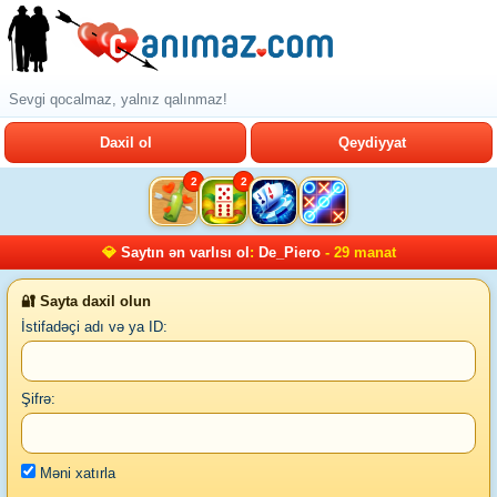
Sevgi qocalmaz, yalnız qalınmaz!
Daxil ol
Qeydiyyat
2
2
💎
Saytın ən varlısı ol
:
De_Piero
- 29 manat
🔐 Sayta daxil olun
İstifadəçi adı və ya ID:
Şifrə:
Məni xatırla