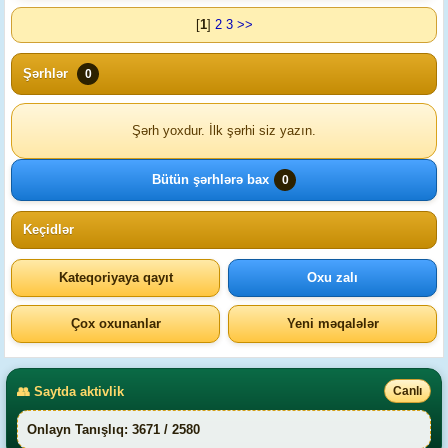
[
1
]
2
3
>>
Şərhlər
0
Şərh yoxdur. İlk şərhi siz yazın.
Bütün şərhlərə bax
0
Keçidlər
Kateqoriyaya qayıt
Oxu zalı
Çox oxunanlar
Yeni məqalələr
👥 Saytda aktivlik
Canlı
Onlayn Tanışlıq: 3671 / 2580