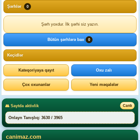
Şərhlər
0
Şərh yoxdur. İlk şərhi siz yazın.
Bütün şərhlərə bax
0
Keçidlər
Kateqoriyaya qayıt
Oxu zalı
Çox oxunanlar
Yeni məqalələr
👥 Saytda aktivlik
Canlı
Onlayn Tanışlıq: 3630 / 3965
canimaz.com