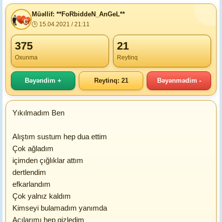
Müəllif: **FoRbiddeN_AnGeL**
🕒 15.04.2021 / 21:11
375
21
Oxunma
Reytinq
Bəyəndim +
Reytinq: 21
Bəyənmədim -
Yıkılmadım Ben
Alıştım sustum hep dua ettim
Çok ağladım
içimden çığlıklar attım
dertlendim
efkarlandım
Çok yalnız kaldım
Kimseyi bulamadım yanımda
Acılarımı hep gizledim