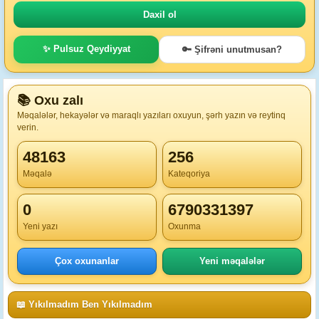
✨ Pulsuz Qeydiyyat
🔑 Şifrəni unutmusan?
📚 Oxu zalı
Məqalələr, hekayələr və maraqlı yazıları oxuyun, şərh yazın və reytinq
verin.
48163
256
Məqalə
Kateqoriya
0
6790331397
Yeni yazı
Oxunma
Çox oxunanlar
Yeni məqalələr
📖 Yıkılmadım Ben Yıkılmadım