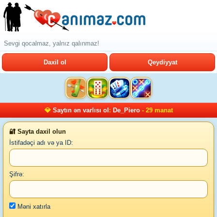
Sevgi qocalmaz, yalnız qalınmaz!
Daxil ol
Qeydiyyat
💎
Saytın ən varlısı ol
:
De_Piero
- 29 manat
🔐 Sayta daxil olun
İstifadəçi adı və ya ID:
Şifrə:
Məni xatırla