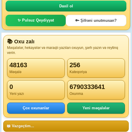
✨ Pulsuz Qeydiyyat
🔑 Şifrəni unutmusan?
📚 Oxu zalı
Məqalələr, hekayələr və maraqlı yazıları oxuyun, şərh yazın və reytinq
verin.
48163
256
Məqalə
Kateqoriya
0
6790333641
Yeni yazı
Oxunma
Çox oxunanlar
Yeni məqalələr
📖 Vazgeçtim...