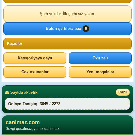
Şərh yoxdur. İlk şərhi siz yazın.
Bütün şərhlərə bax
0
Keçidlər
Kateqoriyaya qayıt
Oxu zalı
Çox oxunanlar
Yeni məqalələr
👥 Saytda aktivlik
Canlı
Onlayn Tanışlıq: 3645 / 2272
canimaz.com
Sevgi qocalmaz, yalnız qalınmaz!