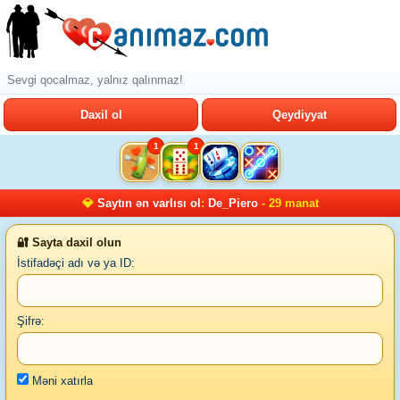
Sevgi qocalmaz, yalnız qalınmaz!
Daxil ol
Qeydiyyat
1
1
💎
Saytın ən varlısı ol
:
De_Piero
- 29 manat
🔐 Sayta daxil olun
İstifadəçi adı və ya ID:
Şifrə:
Məni xatırla