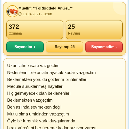
Müəllif: **FoRbiddeN_AnGeL**
🕒 18.04.2021 / 16:08
372
25
Oxunma
Reytinq
Bəyəndim +
Reytinq: 25
Bəyənmədim -
Uzun lafın kısası vazgectim
Nedenlerini bile anlatmayacak kadar vazgectim
Beklemekten yoruldu gözlerim bi ihtimalleri
Mecule sürüklenmeş hayalleri
Hiç gelmeyecek olan beklenenleri
Beklemekten vazgeçtim
Ben aslında sevmekten değil
Mutlu olma umidinden vazgeçtim
Öyle bir kırgınlık varki duygularımda
bırak yüreğimi her üçreme kadar sızlıyor yarası