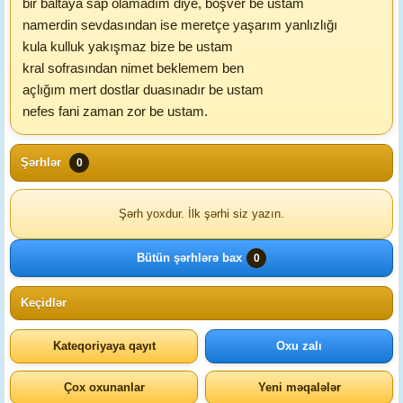
bir baltaya sap olamadım diye, boşver be ustam
namerdin sevdasından ise meretçe yaşarım yanlızlığı
kula kulluk yakışmaz bize be ustam
kral sofrasından nimet beklemem ben
açlığım mert dostlar duasınadır be ustam
nefes fani zaman zor be ustam.
Şərhlər
0
Şərh yoxdur. İlk şərhi siz yazın.
Bütün şərhlərə bax
0
Keçidlər
Kateqoriyaya qayıt
Oxu zalı
Çox oxunanlar
Yeni məqalələr