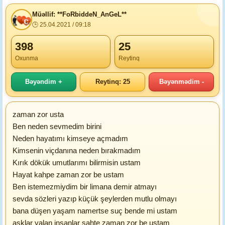
Müəllif: **FoRbiddeN_AnGeL**
🕒 25.04.2021 / 09:18
398
25
Oxunma
Reytinq
Bəyəndim +
Reytinq: 25
Bəyənmədim -
zaman zor usta
Ben neden sevmedim birini
Neden hayatımı kimseye açmadım
Kimsenin viçdanına neden bırakmadım
Kırık dökük umutlarımı bilirmisin ustam
Hayat kahpe zaman zor be ustam
Ben istemezmiydim bir limana demir atmayı
sevda sözleri yazıp küçük şeylerden mutlu olmayı
bana düşen yaşam namertse suç bende mi ustam
aşklar yalan insanlar sahte zaman zor be ustam