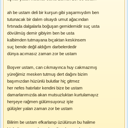
ah be ustam deli bir kurşun gibi yaşarmıydım ben
tutunacak bir dalım olsaydı umut ağacından
fırtınada dalgalarla boğuşan gemidemidir suç usta
dövülmüş demir gibiyim ben be usta
kalbimden tutmayana bıçaktan keskinsem
suç bende değil aldığım darbelerdedir
dünya acımasız zaman zor be ustam
Boşver ustam, can cıkmayınca huy cakmazmış
yüreğimiz mesken tutmuş dert dağını bizim
başımızdan hüzünlü bulutlar hiç gitmez
her nefes hatırlatır kendini bize be ustam
damarlarımızda akan mutsuzluktan kurtulamayız
herşeye rağmen gülümsuyoruz işte
gülüşler yalan zaman zor be ustam
Bilirim be ustam efkarlanıp üzülürsun bu halime