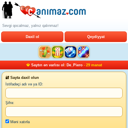
Sevgi qocalmaz, yalnız qalınmaz!
Daxil ol
Qeydiyyat
💎
Saytın ən varlısı ol
:
De_Piero
- 29 manat
🔐 Sayta daxil olun
İstifadəçi adı və ya ID:
Şifrə:
Məni xatırla