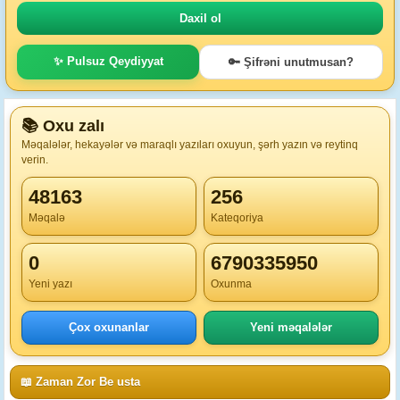
✨ Pulsuz Qeydiyyat
🔑 Şifrəni unutmusan?
📚 Oxu zalı
Məqalələr, hekayələr və maraqlı yazıları oxuyun, şərh yazın və reytinq
verin.
48163
256
Məqalə
Kateqoriya
0
6790335950
Yeni yazı
Oxunma
Çox oxunanlar
Yeni məqalələr
📖 Zaman Zor Be usta