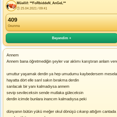
Müəllif: **FoRbiddeN_AnGeL**
🕒 25.04.2021 / 09:41
409
Oxunma
Bəyəndim +
Annem
Annem bana öğretmediğin şeyler var aklımı karıştıran anlam vere
umuttur yaşamak derdin ya hep umudumu kaybedersem mesel
hayatta dört elle sarıl sakın bırakma derdin
sarılacak bir yanı kalmadıysa annem
sevip sevileceksin sende mutlaka güleceksin
derdin icimde bunlara inancım kalmadıysa peki
dünyanın bütün yükü meğer okul dönüşü cıkarıp attığım cantada 