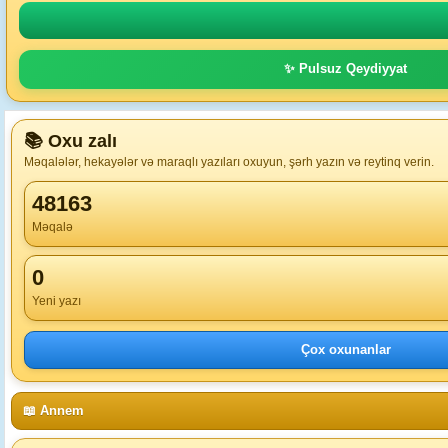
✨ Pulsuz Qeydiyyat
📚 Oxu zalı
Məqalələr, hekayələr və maraqlı yazıları oxuyun, şərh yazın və reytinq verin.
48163
Məqalə
0
Yeni yazı
Çox oxunanlar
📖 Annem