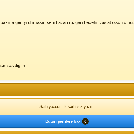
 bakma geri yıldırmasın seni hazan rüzgarı hedefin vuslat olsun umut
 icin sevdiğim
Şərh yoxdur. İlk şərhi siz yazın.
Bütün şərhlərə bax
0