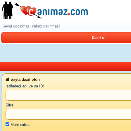
Sevgi qocalmaz, yalnız qalınmaz!
Daxil ol
🔐 Sayta daxil olun
İstifadəçi adı və ya ID:
Şifrə:
Məni xatırla