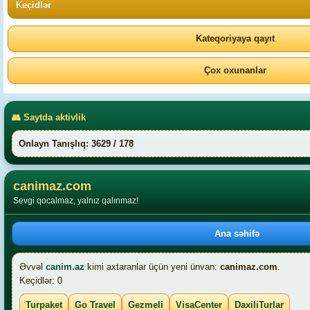
Keçidlər
Kateqoriyaya qayıt
Çox oxunanlar
👥 Saytda aktivlik
Onlayn Tanışlıq: 3629 / 178
canimaz.com
Sevgi qocalmaz, yalnız qalınmaz!
Ana səhifə
Əvvəl
canim.az
kimi axtaranlar üçün yeni ünvan:
canimaz.com
.
Keçidlər: 0
Turpaket
Go Travel
Gezmeli
VisaCenter
DaxiliTurlar