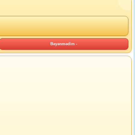
Bəyənmədim -