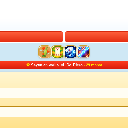
💎
Saytın ən varlısı ol
:
De_Piero
- 29 manat