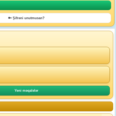
🔑 Şifrəni unutmusan?
Yeni məqalələr