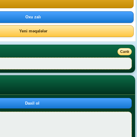
Oxu zalı
Yeni məqalələr
Canlı
Daxil ol