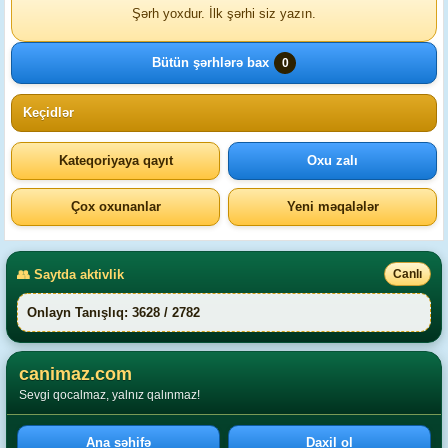
Şərh yoxdur. İlk şərhi siz yazın.
Bütün şərhlərə bax
0
Keçidlər
Kateqoriyaya qayıt
Oxu zalı
Çox oxunanlar
Yeni məqalələr
👥 Saytda aktivlik
Canlı
Onlayn Tanışlıq: 3628 / 2782
canimaz.com
Sevgi qocalmaz, yalnız qalınmaz!
Ana səhifə
Daxil ol