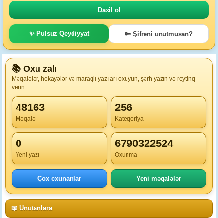
✨ Pulsuz Qeydiyyat
🔑 Şifrəni unutmusan?
📚 Oxu zalı
Məqalələr, hekayələr və maraqlı yazıları oxuyun, şərh yazın və reytinq
verin.
48163
256
Məqalə
Kateqoriya
0
6790322524
Yeni yazı
Oxunma
Çox oxunanlar
Yeni məqalələr
📖 Unutanlara