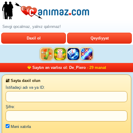
Sevgi qocalmaz, yalnız qalınmaz!
Daxil ol
Qeydiyyat
💎
Saytın ən varlısı ol
:
De_Piero
- 29 manat
🔐 Sayta daxil olun
İstifadəçi adı və ya ID:
Şifrə:
Məni xatırla