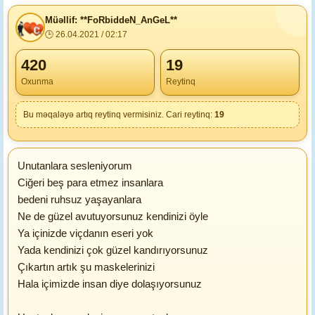
Müəllif: **FoRbiddeN_AnGeL**
🕒 26.04.2021 / 02:17
420
19
Oxunma
Reytinq
Bu məqaləyə artıq reytinq vermisiniz. Cari reytinq:
19
Unutanlara sesleniyorum
Ciğeri beş para etmez insanlara
bedeni ruhsuz yaşayanlara
Ne de güzel avutuyorsunuz kendinizi öyle
Ya içinizde viçdanın eseri yok
Yada kendinizi çok güzel kandırıyorsunuz
Çıkartın artık şu maskelerinizi
Hala içimizde insan diye dolaşıyorsunuz