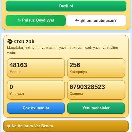
✨ Pulsuz Qeydiyyat
🔑 Şifrəni unutmusan?
📚 Oxu zalı
Məqalələr, hekayələr və maraqlı yazıları oxuyun, şərh yazın və reytinq
verin.
48163
256
Məqalə
Kateqoriya
0
6790328523
Yeni yazı
Oxunma
Çox oxunanlar
Yeni məqalələr
📖 Ne Acılarım Var Benim