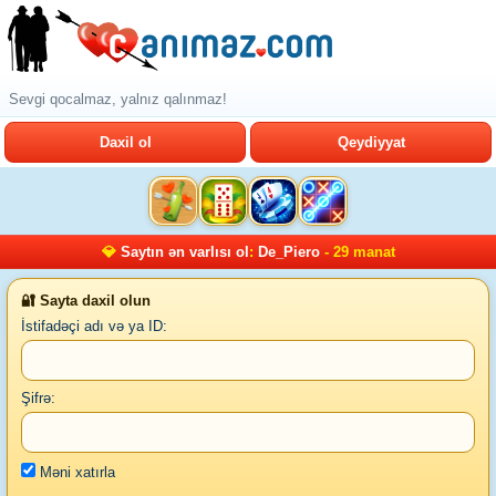
Sevgi qocalmaz, yalnız qalınmaz!
Daxil ol
Qeydiyyat
💎
Saytın ən varlısı ol
:
De_Piero
- 29 manat
🔐 Sayta daxil olun
İstifadəçi adı və ya ID:
Şifrə:
Məni xatırla