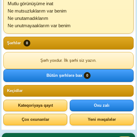
Mutlu görünüşüme inat
Ne mutsuzluklarım var benim
Ne unutamadıklarım
Ne unutmayaaklarım var benim
Şərhlər
0
Şərh yoxdur. İlk şərhi siz yazın.
Bütün şərhlərə bax
0
Keçidlər
Kateqoriyaya qayıt
Oxu zalı
Çox oxunanlar
Yeni məqalələr