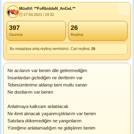
Müəllif: **FoRbiddeN_AnGeL**
🕒 27.04.2021 / 19:32
397
26
Oxunma
Reytinq
Bu məqaləyə artıq reytinq vermisiniz. Cari reytinq:
26
Ne acılarım var benim dile getiremediğim
İnsanlardan gizlediğim ne dertlerim var
Tebesümlerime aldanıp beni mutlu sanan
Ne dostlarım var benim
Anlatmaya kalksam anlatılacak
Ne ibret alınacak yaşanmışlıklarım var benim
Satırlara dökemediğim ne yangınlarım
Yüreğime anlatamadığım ne gidişlerim benim