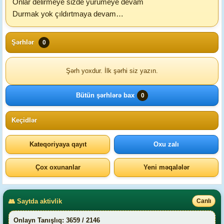
Onlar delirmeye sizde yürümeye devam
Durmak yok çıldırtmaya devam…
Şərhlər
0
Şərh yoxdur. İlk şərhi siz yazın.
Bütün şərhlərə bax
0
Keçidlər
Kateqoriyaya qayıt
Oxu zalı
Çox oxunanlar
Yeni məqalələr
👥 Saytda aktivlik
Canlı
Onlayn Tanışlıq: 3659 / 2146