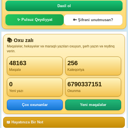
✨ Pulsuz Qeydiyyat
🔑 Şifrəni unutmusan?
📚 Oxu zalı
Məqalələr, hekayələr və maraqlı yazıları oxuyun, şərh yazın və reytinq
verin.
48163
256
Məqalə
Kateqoriya
0
6790337151
Yeni yazı
Oxunma
Çox oxunanlar
Yeni məqalələr
📖 Hayatınıza Bir Not