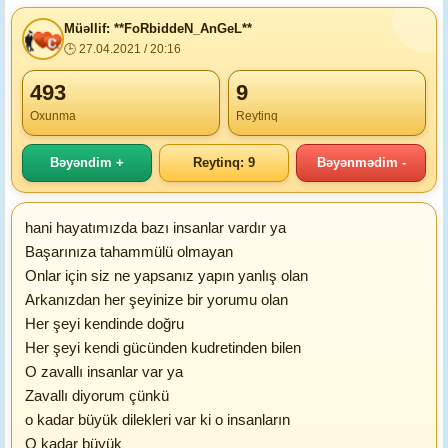
Müəllif: **FoRbiddeN_AnGeL**
🕒 27.04.2021 / 20:16
493
9
Oxunma
Reytinq
Bəyəndim +
Reytinq: 9
Bəyənmədim -
hani hayatımızda bazı insanlar vardır ya
Başarınıza tahammülü olmayan
Onlar için siz ne yapsanız yapın yanlış olan
Arkanızdan her şeyinize bir yorumu olan
Her şeyi kendinde doğru
Her şeyi kendi gücünden kudretinden bilen
O zavallı insanlar var ya
Zavallı diyorum çünkü
o kadar büyük dilekleri var ki o insanların
O kadar büyük