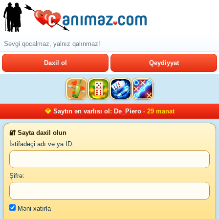
Sevgi qocalmaz, yalnız qalınmaz!
Daxil ol
Qeydiyyat
💎
Saytın ən varlısı ol
:
De_Piero
- 29 manat
🔐 Sayta daxil olun
İstifadəçi adı və ya ID:
Şifrə:
Məni xatırla