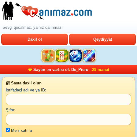
Sevgi qocalmaz, yalnız qalınmaz!
Daxil ol
Qeydiyyat
💎
Saytın ən varlısı ol
:
De_Piero
- 29 manat
🔐 Sayta daxil olun
İstifadəçi adı və ya ID:
Şifrə:
Məni xatırla