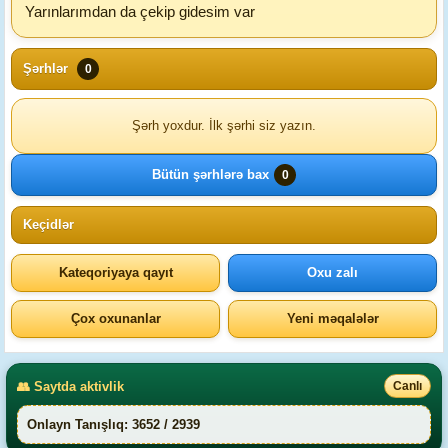
Yarınlarımdan da çekip gidesim var
Şərhlər
0
Şərh yoxdur. İlk şərhi siz yazın.
Bütün şərhlərə bax
0
Keçidlər
Kateqoriyaya qayıt
Oxu zalı
Çox oxunanlar
Yeni məqalələr
👥 Saytda aktivlik
Canlı
Onlayn Tanışlıq: 3652 / 2939