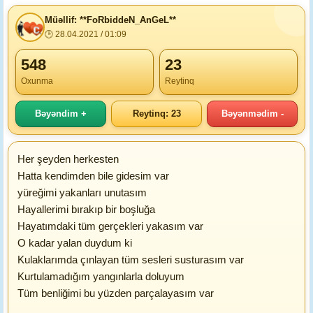
Müəllif: **FoRbiddeN_AnGeL**
🕒 28.04.2021 / 01:09
548
23
Oxunma
Reytinq
Bəyəndim +
Reytinq: 23
Bəyənmədim -
Her şeyden herkesten
Hatta kendimden bile gidesim var
yüreğimi yakanları unutasım
Hayallerimi bırakıp bir boşluğa
Hayatımdaki tüm gerçekleri yakasım var
O kadar yalan duydum ki
Kulaklarımda çınlayan tüm sesleri susturasım var
Kurtulamadığım yangınlarla doluyum
Tüm benliğimi bu yüzden parçalayasım var