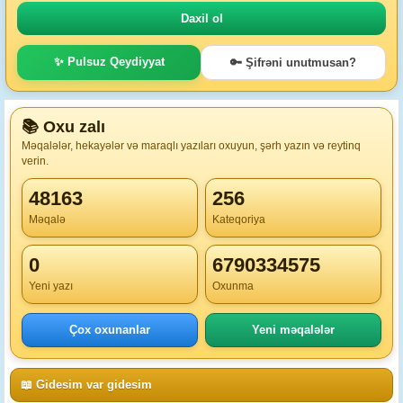
✨ Pulsuz Qeydiyyat
🔑 Şifrəni unutmusan?
📚 Oxu zalı
Məqalələr, hekayələr və maraqlı yazıları oxuyun, şərh yazın və reytinq
verin.
48163
256
Məqalə
Kateqoriya
0
6790334575
Yeni yazı
Oxunma
Çox oxunanlar
Yeni məqalələr
📖 Gidesim var gidesim