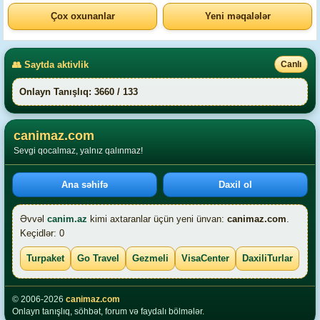
Çox oxunanlar
Yeni məqalələr
👥 Saytda aktivlik
Canlı
Onlayn Tanışlıq: 3660 / 133
canimaz.com
Sevgi qocalmaz, yalnız qalınmaz!
Ana səhifə
Daxil ol
Əvvəl
canim.az
kimi axtaranlar üçün yeni ünvan:
canimaz.com
.
Keçidlər: 0
Turpaket
Go Travel
Gezmeli
VisaCenter
DaxiliTurlar
© 2006-2026
canimaz.com
Onlayn tanışlıq, söhbət, forum və faydalı bölmələr.