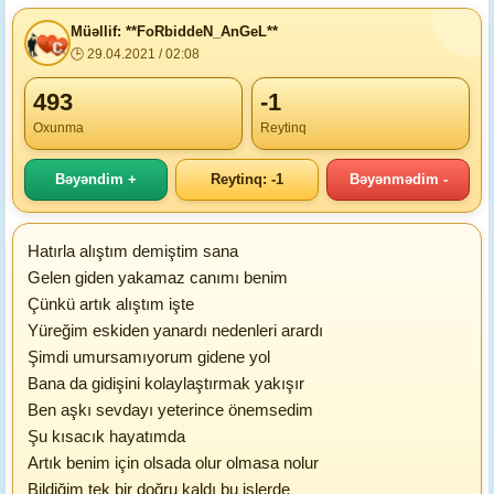
Müəllif: **FoRbiddeN_AnGeL**
🕒 29.04.2021 / 02:08
493
-1
Oxunma
Reytinq
Bəyəndim +
Reytinq: -1
Bəyənmədim -
Hatırla alıştım demiştim sana
Gelen giden yakamaz canımı benim
Çünkü artık alıştım işte
Yüreğim eskiden yanardı nedenleri arardı
Şimdi umursamıyorum gidene yol
Bana da gidişini kolaylaştırmak yakışır
Ben aşkı sevdayı yeterince önemsedim
Şu kısacık hayatımda
Artık benim için olsada olur olmasa nolur
Bildiğim tek bir doğru kaldı bu işlerde