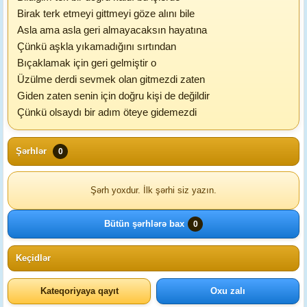
Birak terk etmeyi gittmeyi göze alını bile
Asla ama asla geri almayacaksın hayatına
Çünkü aşkla yıkamadığını sırtından
Bıçaklamak için geri gelmiştir o
Üzülme derdi sevmek olan gitmezdi zaten
Giden zaten senin için doğru kişi de değildir
Çünkü olsaydı bir adım öteye gidemezdi
Şərhlər
0
Şərh yoxdur. İlk şərhi siz yazın.
Bütün şərhlərə bax
0
Keçidlər
Kateqoriyaya qayıt
Oxu zalı