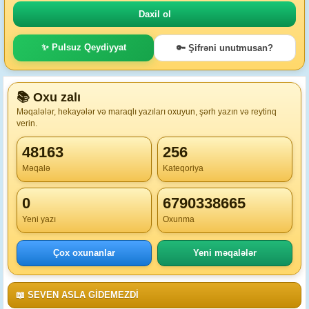
✨ Pulsuz Qeydiyyat
🔑 Şifrəni unutmusan?
📚 Oxu zalı
Məqalələr, hekayələr və maraqlı yazıları oxuyun, şərh yazın və reytinq
verin.
48163
256
Məqalə
Kateqoriya
0
6790338665
Yeni yazı
Oxunma
Çox oxunanlar
Yeni məqalələr
📖 SEVEN ASLA GİDEMEZDİ