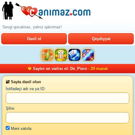
Sevgi qocalmaz, yalnız qalınmaz!
Daxil ol
Qeydiyyat
💎
Saytın ən varlısı ol
:
De_Piero
- 29 manat
🔐 Sayta daxil olun
İstifadəçi adı və ya ID:
Şifrə:
Məni xatırla