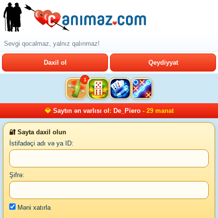
Sevgi qocalmaz, yalnız qalınmaz!
Daxil ol
Qeydiyyat
1
💎
Saytın ən varlısı ol
:
De_Piero
- 29 manat
🔐 Sayta daxil olun
İstifadəçi adı və ya ID:
Şifrə:
Məni xatırla