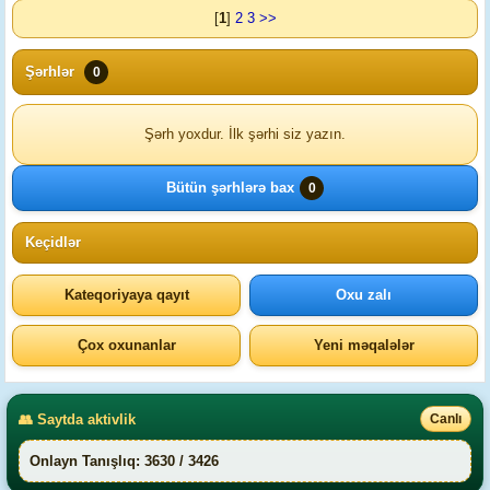
[
1
]
2
3
>>
Şərhlər
0
Şərh yoxdur. İlk şərhi siz yazın.
Bütün şərhlərə bax
0
Keçidlər
Kateqoriyaya qayıt
Oxu zalı
Çox oxunanlar
Yeni məqalələr
👥 Saytda aktivlik
Canlı
Onlayn Tanışlıq: 3630 / 3426