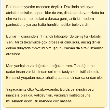
Bütün cəmiyyətlər monoton deyildir. Daxilində sekulyar
ateistlər, deistlər, aqnostiklər də var, dindarlar da var. Hətta bu
elm və inanc məsələləri o dərəcə genişlənib ki, modern
pantesitlərlə yanaşı hətta hurufilər, sufilər belə vardır.
Bunların içərisində sırf inanclı təbəqələr də geniş tərkibdədir.
Yəni, tarixi təkamüldə çox proseslər olmuşdur, ancaq dinlər
daima dünyada mövcud olmuşdur. Əsasən də siravi insanlar
arasında.
Mən yanlışları və doğruları sorğulamıram. Tanıdığım ne
qədər insan var ki, dindən sırf meditasiya kimi istifadə edir.
Bir ateist yoqadan necə rahatlıq tapırsa, dindar da ondan elə.
Yaşadığımız ölkə Azərbaycandır. Burda bir ateistin özü
inancsız olsa da, valideynləri, yaxınları mütləq özünə
müsəlman deyir. Bu mənada cox həssas