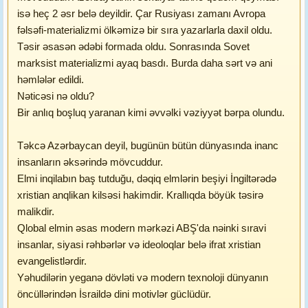
isə heç 2 əsr belə deyildir. Çar Rusiyası zamanı Avropa
fəlsəfi-materializmi ölkəmizə bir sıra yazarlarla daxil oldu.
Təsir əsasən ədəbi formada oldu. Sonrasında Sovet
marksist materializmi ayaq basdı. Burda daha sərt və ani
həmlələr edildi.
Nəticəsi nə oldu?
Bir anlıq boşluq yaranan kimi əvvəlki vəziyyət bərpa olundu.
Təkcə Azərbaycan deyil, bugünün bütün dünyasında inanc
insanların əksərində mövcuddur.
Elmi inqilabın baş tutduğu, dəqiq elmlərin beşiyi İngiltərədə
xristian anqlikan kilsəsi hakimdir. Krallıqda böyük təsirə
malikdir.
Qlobal elmin əsas modern mərkəzi ABŞ'da nəinki sıravi
insanlar, siyasi rəhbərlər və ideoloqlar belə ifrat xristian
evangelistlərdir.
Yəhudilərin yeganə dövləti və modern texnoloji dünyanın
öncüllərindən İsraildə dini motivlər güclüdür.