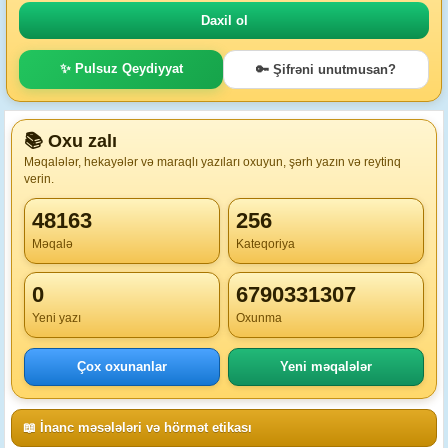
✨ Pulsuz Qeydiyyat
🔑 Şifrəni unutmusan?
📚 Oxu zalı
Məqalələr, hekayələr və maraqlı yazıları oxuyun, şərh yazın və reytinq
verin.
48163
256
Məqalə
Kateqoriya
0
6790331307
Yeni yazı
Oxunma
Çox oxunanlar
Yeni məqalələr
📖 İnanc məsələləri və hörmət etikası