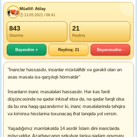
Müəllif: Atilay
🕒 13.05.2021 / 06:41
843
21
Oxunma
Reytinq
Bəyəndim +
Reytinq: 21
Bəyənmədim -
"İnanclar həssasdır, insanlar müxtəlifdir və gərəkli olan ən
əsas məsələ isə qarşılıqlı hörmətdir"
İnsanların inanc məsələləri həssasdır. Hər kəs fərdi
düşüncəsində nə qədər inkisaf etsə də, nə qədər fərqli olsa
da bu ona haqq qazandırmır ki, inanc məsələlərində təhqirə
və kiminsə hisslərinə toxunacaq ifrat tənqidə yol versin.
Yaşadığımız məmləkətdə 14 əsrdir İslam dini inanclarda
mövcuddur. Azərbaycanın sekulyar tarixə qədəm qoyması