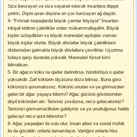
Sizə bənzəyən və sizə xəyanət edəcək insanlara diqqət
yetirin. Dişini qıran düyünə ən çox bənzəyən ağ daşdır.
4- “Fırtınalı torpaqlarda böyük çamlar böyüyür” İnsanları
inkişaf etdirən çətinliklər onları mükəmməlləşdirir. Böyük
kişilər üzləşdikləri və böyük maneələri aşdıqları zaman
böyük kişilər olurlar. Böyük dövlətlər böyük çətinliklərin
öhdəsindən gəlməklə böyük dövlətlərə çevrilirlər. Uçurtma
küləyə qarşı duranda yüksəlir. Maneələri fürsət kimi
bilməlisən.
5- Bir ağacın kökü nə qədər dərindirsə, hündürlüyü o qədər
yüksəkdir. Zəif köklərin ölçüsünə dözə bilməz. Buna görə
kökünüzü qorumalısınız. Kökünü unutan və ya görməzdən
gələn bir ağac yaşaya bilərmi? Ağac gücünü gövdəsindən
deyil kökündən alır. Tarixiniz yoxdursa, necə gələcəksiniz?
Tarixinizi görməməzlikdən gəldiyiniz və ya unuttuğunuz halda
gələcəyi necə qura bilərsiniz?
6- Ağac yarpaqları ilə sulu olur. İnsan ailəsi və sosial mühiti
ilə də gözəldir; onlarla tamamlayın. Varlığını onlarla hiss