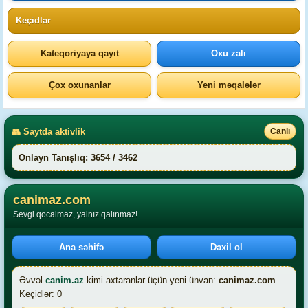
Keçidlər
Kateqoriyaya qayıt
Oxu zalı
Çox oxunanlar
Yeni məqalələr
👥 Saytda aktivlik
Canlı
Onlayn Tanışlıq: 3654 / 3462
canimaz.com
Sevgi qocalmaz, yalnız qalınmaz!
Ana səhifə
Daxil ol
Əvvəl
canim.az
kimi axtaranlar üçün yeni ünvan:
canimaz.com
.
Keçidlər: 0