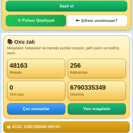
✨ Pulsuz Qeydiyyat
🔑 Şifrəni unutmusan?
📚 Oxu zalı
Məqalələr, hekayələr və maraqlı yazıları oxuyun, şərh yazın və reytinq
verin.
48163
256
Məqalə
Kateqoriya
0
6790335349
Yeni yazı
Oxunma
Çox oxunanlar
Yeni məqalələr
📖 AĞAC DƏRSİNDƏN HƏYAT: