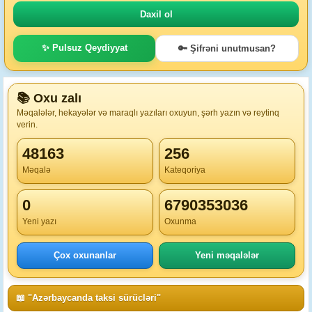
✨ Pulsuz Qeydiyyat
🔑 Şifrəni unutmusan?
📚 Oxu zalı
Məqalələr, hekayələr və maraqlı yazıları oxuyun, şərh yazın və reytinq
verin.
48163
256
Məqalə
Kateqoriya
0
6790353036
Yeni yazı
Oxunma
Çox oxunanlar
Yeni məqalələr
📖 "Azərbaycanda taksi sürücləri"