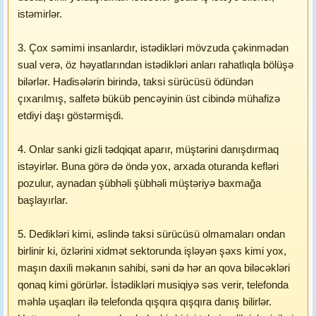
istəmirlər.
3. Çox səmimi insanlardır, istədikləri mövzuda çəkinmədən
sual verə, öz həyatlarından istədikləri anları rahatlıqla bölüşə
bilərlər. Hadisələrin birində, taksi sürücüsü ödündən
çıxarılmış, salfetə büküb pencəyinin üst cibində mühafizə
etdiyi daşı göstərmişdi.
4. Onlar sanki gizli tədqiqat aparır, müştərini danışdırmaq
istəyirlər. Buna görə də öndə yox, arxada oturanda kefləri
pozulur, aynadan şübhəli şübhəli müştəriyə baxmağa
başlayırlar.
5. Dedikləri kimi, əslində taksi sürücüsü olmamaları ondan
birlinir ki, özlərini xidmət sektorunda işləyən şəxs kimi yox,
maşın daxili məkanın sahibi, səni də hər an qova biləcəkləri
qonaq kimi görürlər. İstədikləri musiqiyə səs verir, telefonda
məhlə uşaqları ilə telefonda qışqıra qışqıra danış bilirlər.