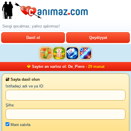
Sevgi qocalmaz, yalnız qalınmaz!
Daxil ol
Qeydiyyat
💎
Saytın ən varlısı ol
:
De_Piero
- 29 manat
🔐 Sayta daxil olun
İstifadəçi adı və ya ID:
Şifrə:
Məni xatırla