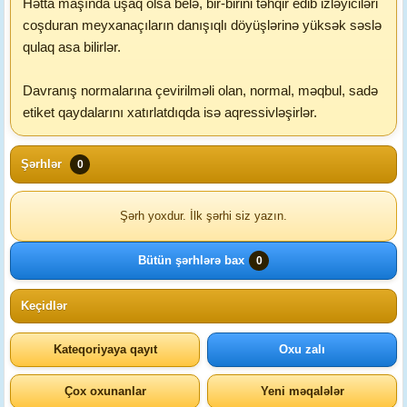
Hətta maşında uşaq olsa belə, bir-birini təhqir edib izləyiciləri
coşduran meyxanaçıların danışıqlı döyüşlərinə yüksək səslə
qulaq asa bilirlər.
Davranış normalarına çevirilməli olan, normal, məqbul, sadə
etiket qaydalarını xatırlatdıqda isə aqressivləşirlər.
Şərhlər
0
Şərh yoxdur. İlk şərhi siz yazın.
Bütün şərhlərə bax
0
Keçidlər
Kateqoriyaya qayıt
Oxu zalı
Çox oxunanlar
Yeni məqalələr