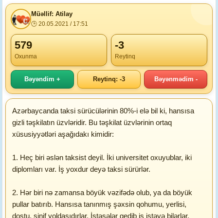
Müəllif: Atilay
🕒 20.05.2021 / 17:51
579
-3
Oxunma
Reytinq
Bəyəndim +
Reytinq: -3
Bəyənmədim -
Azərbaycanda taksi sürücülərinin 80%-i elə bil ki, hansısa
gizli təşkilatın üzvləridir. Bu təşkilat üzvlərinin ortaq
xüsusiyyətləri aşağıdakı kimidir:
1. Heç biri əslən taksist deyil. İki universitet oxuyublar, iki
diplomları var. İş yoxdur deyə taksi sürürlər.
2. Hər biri nə zamansa böyük vəzifədə olub, ya da böyük
pullar batırıb. Hansısa tanınmış şəxsin qohumu, yerlisi,
dostu, sinif yoldaşıdırlar. İstəsələr gedib iş istəyə bilərlər,