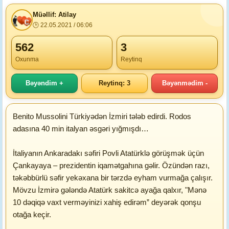
Müəllif: Atilay
🕒 22.05.2021 / 06:06
562
3
Oxunma
Reytinq
Bəyəndim +
Reytinq: 3
Bəyənmədim -
Benito Mussolini Türkiyədən İzmiri tələb edirdi. Rodos
adasına 40 min italyan əsgəri yığmışdı…
İtaliyanın Ankaradakı səfiri Povli Atatürklə görüşmək üçün
Çankayaya – prezidentin iqamətgahına gəlir. Özündən razı,
təkəbbürlü səfir yekəxana bir tərzdə eyham vurmağa çalışır.
Mövzu İzmirə gələndə Atatürk sakitcə ayağa qalxır, "Mənə
10 dəqiqə vaxt verməyinizi xahiş edirəm” deyərək qonşu
otağa keçir.