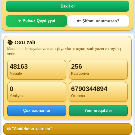
✨ Pulsuz Qeydiyyat
🔑 Şifrəni unutmusan?
📚 Oxu zalı
Məqalələr, hekayələr və maraqlı yazıları oxuyun, şərh yazın və reytinq
verin.
48163
256
Məqalə
Kateqoriya
0
6790344894
Yeni yazı
Oxunma
Çox oxunanlar
Yeni məqalələr
📖 "Atatürkdən xatirələr"