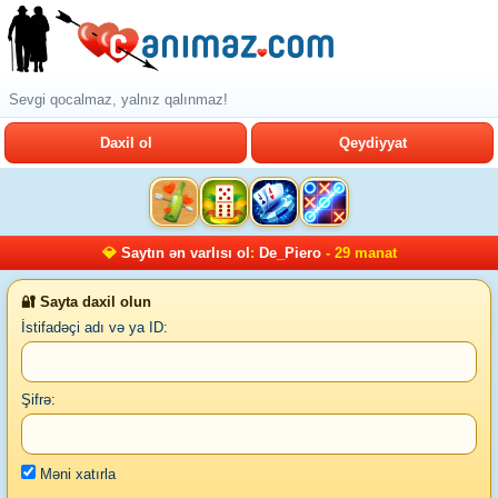
Sevgi qocalmaz, yalnız qalınmaz!
Daxil ol
Qeydiyyat
💎
Saytın ən varlısı ol
:
De_Piero
- 29 manat
🔐 Sayta daxil olun
İstifadəçi adı və ya ID:
Şifrə:
Məni xatırla