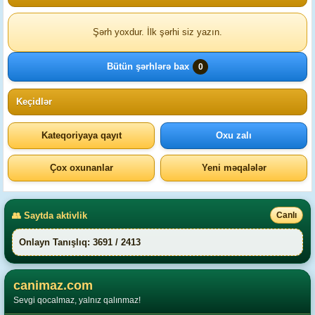
Şərh yoxdur. İlk şərhi siz yazın.
Bütün şərhlərə bax
0
Keçidlər
Kateqoriyaya qayıt
Oxu zalı
Çox oxunanlar
Yeni məqalələr
👥 Saytda aktivlik
Canlı
Onlayn Tanışlıq: 3691 / 2413
canimaz.com
Sevgi qocalmaz, yalnız qalınmaz!