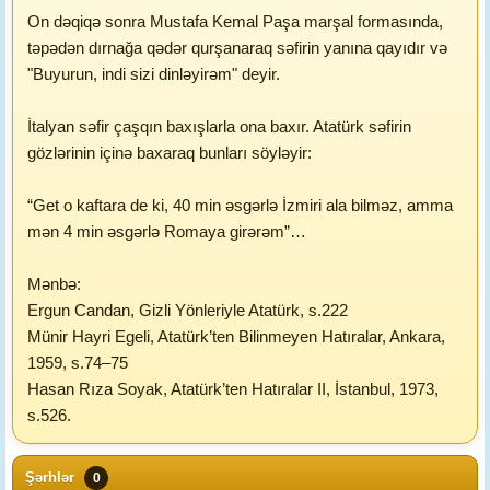
On dəqiqə sonra Mustafa Kemal Paşa marşal formasında,
təpədən dırnağa qədər qurşanaraq səfirin yanına qayıdır və
"Buyurun, indi sizi dinləyirəm" deyir.
İtalyan səfir çaşqın baxışlarla ona baxır. Atatürk səfirin
gözlərinin içinə baxaraq bunları söyləyir:
“Get o kaftara de ki, 40 min əsgərlə İzmiri ala bilməz, amma
mən 4 min əsgərlə Romaya girərəm”…
Mənbə:
Ergun Candan, Gizli Yönleriyle Atatürk, s.222
Münir Hayri Egeli, Atatürk’ten Bilinmeyen Hatıralar, Ankara,
1959, s.74–75
Hasan Rıza Soyak, Atatürk’ten Hatıralar II, İstanbul, 1973,
s.526.
Şərhlər
0