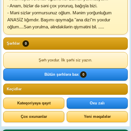
- Anam, bizlər də səni çox yoruruq, bağışla bizi.
- Məni sizlər yormursunuz oğlum. Mənim yorğunluğum
ANASİZ lığımdır. Başımı qoymağa "ana dizi"m yoxdur
oğlum....Sən yorulma, əlindəkilərin qiymətini bil. .....
Şərhlər
0
Şərh yoxdur. İlk şərhi siz yazın.
Bütün şərhlərə bax
0
Keçidlər
Kateqoriyaya qayıt
Oxu zalı
Çox oxunanlar
Yeni məqalələr