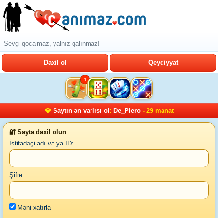
Sevgi qocalmaz, yalnız qalınmaz!
Daxil ol
Qeydiyyat
1
💎
Saytın ən varlısı ol
:
De_Piero
- 29 manat
🔐 Sayta daxil olun
İstifadəçi adı və ya ID:
Şifrə:
Məni xatırla