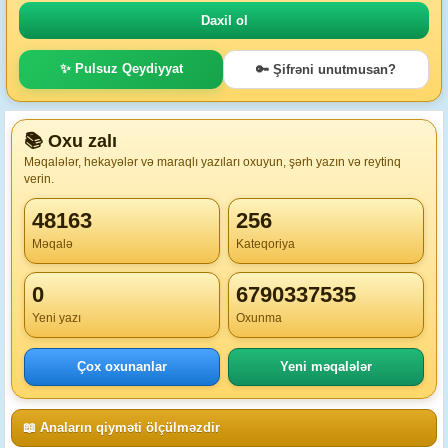
✨ Pulsuz Qeydiyyat
🔑 Şifrəni unutmusan?
📚 Oxu zalı
Məqalələr, hekayələr və maraqlı yazıları oxuyun, şərh yazın və reytinq
verin.
48163
256
Məqalə
Kateqoriya
0
6790337535
Yeni yazı
Oxunma
Çox oxunanlar
Yeni məqalələr
📖 Anaların qiyməti ölçülməzdir