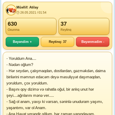
Müəllif: Atilay
🕒 26.05.2021 / 01:54
630
37
Oxunma
Reytinq
Bəyəndim +
Reytinq: 37
Bəyənmədim -
- Yoruldum Ana....
- Nədən oğlum?
- Hər seydən, çalışmaqdan, dostlardan, gəzməkdən, daima
birilərini məmnun edəcəm deyə məsuliyyət daşımaqdan,
yoruldum, çox yoruldum.
- Başını qoy dizimə və rahatla oğul, bir anlıq unut hər
şeyi....ağrılarını mənə ver.....
- Sağ ol anam, yaxşı ki varsan, səninlə unuduram yaşımı,
yaşantımı, var ol Anam.
- Ana Həyat verəndir oğlum, hər zaman yanındayam.