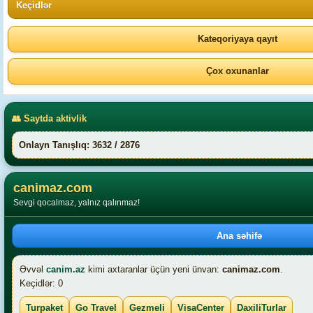
Keçidlər
Kateqoriyaya qayıt
Çox oxunanlar
👥 Saytda aktivlik
Onlayn Tanışlıq: 3632 / 2876
canimaz.com
Sevgi qocalmaz, yalnız qalınmaz!
Ana səhifə
Əvvəl
canim.az
kimi axtaranlar üçün yeni ünvan:
canimaz.com
.
Keçidlər: 0
Turpaket
Go Travel
Gezmeli
VisaCenter
DaxiliTurlar