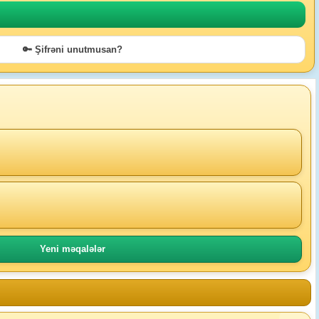
🔑 Şifrəni unutmusan?
Yeni məqalələr