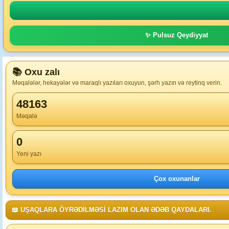
✨ Pulsuz Qeydiyyat
📚 Oxu zalı
Məqalələr, hekayələr və maraqlı yazıları oxuyun, şərh yazın və reytinq verin.
48163
Məqalə
0
Yeni yazı
Çox oxunanlar
📖 UŞAQLARA ÖYRƏDİLMƏSİ LAZIM OLAN ƏDƏB QAYDALARI.