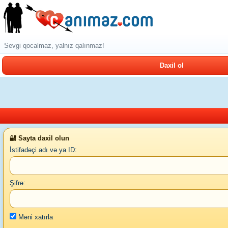
Sevgi qocalmaz, yalnız qalınmaz!
Daxil ol
🔐 Sayta daxil olun
İstifadəçi adı və ya ID:
Şifrə:
Məni xatırla