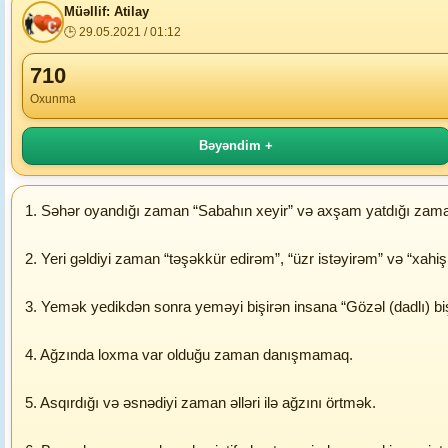
Müəllif: Atilay
🕒 29.05.2021 / 01:12
710
Oxunma
Bəyəndim +
1. Səhər oyandığı zaman “Sabahın xeyir” və axşam yatdığı zam
2. Yeri gəldiyi zaman “təşəkkür edirəm”, “üzr istəyirəm” və “xahi
3. Yemək yedikdən sonra yeməyi bişirən insana “Gözəl (dadlı) biş
4. Ağzında loxma var olduğu zaman danışmamaq.
5. Asqırdığı və əsnədiyi zaman əlləri ilə ağzını örtmək.