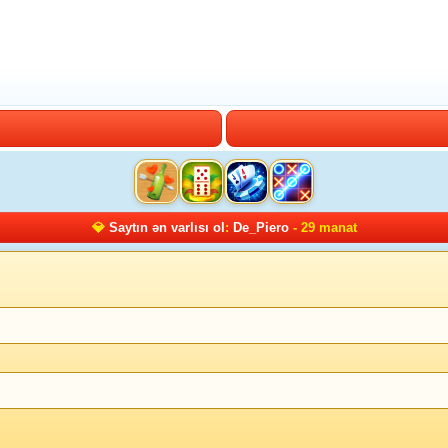
💎
Saytın ən varlısı ol
:
De_Piero
- 29 manat