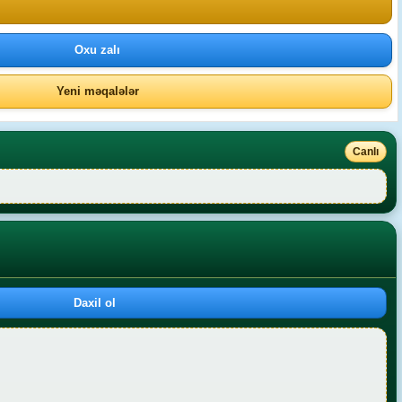
Oxu zalı
Yeni məqalələr
Canlı
Daxil ol