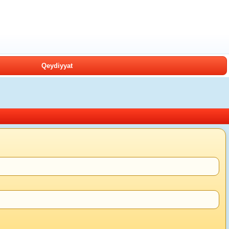
Qeydiyyat