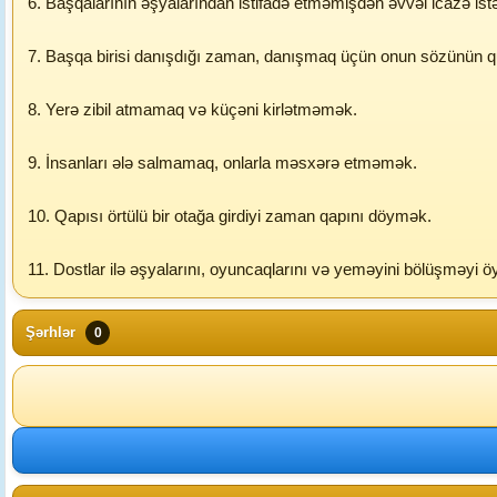
6. Başqalarının əşyalarından istifadə etməmişdən əvvəl icazə is
7. Başqa birisi danışdığı zaman, danışmaq üçün onun sözünün 
8. Yerə zibil atmamaq və küçəni kirlətməmək.
9. İnsanları ələ salmamaq, onlarla məsxərə etməmək.
10. Qapısı örtülü bir otağa girdiyi zaman qapını döymək.
11. Dostlar ilə əşyalarını, oyuncaqlarını və yeməyini bölüşməyi
Şərhlər
0