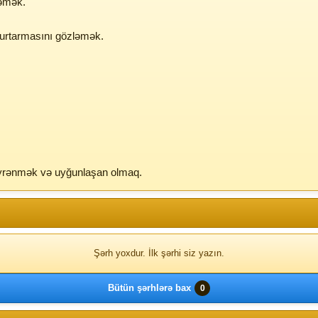
təmək.
qurtarmasını gözləmək.
 öyrənmək və uyğunlaşan olmaq.
Şərh yoxdur. İlk şərhi siz yazın.
Bütün şərhlərə bax
0