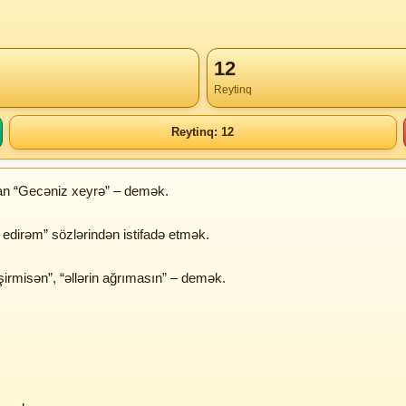
12
Reytinq
Reytinq: 12
an “Gecəniz xeyrə” – demək.
ş edirəm” sözlərindən istifadə etmək.
irmisən”, “əllərin ağrımasın” – demək.