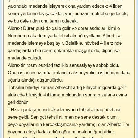
yaxındakı mədəndə işləyərək ona yardım edəcək; 4 ildən
sonra yerlərini dəyişəcəklər, yəni uduzan məktəbə gedəcək,
və bu dəfə udan onu təmin edəcək.
Albrext Dürer püşkdə qalib gəlir və qərarlaşdıqları kimi o
Nürnberqə akademiyada təhsil almağa yollanır, Albert isə
mədəndə işləməyə başlayır. Beləliklə, növbəti 4 il ərzində
qardaşlardan biri rəsm çəkməklə məşğul oldu, digəri isə
mədəndə çalışdı.
Albrextin rəsm əsərləri tezliklə sensasiyaya səbəb oldu.
Onun işlərinin öz müəllimlərinin əksəriyyətinin işlərindən daha
uğurlu alındığı düşünülürdü.
Təhsilini bitirdiyi zaman Albrecht artıq kifayət miqdarda gəlir
əldə edə bilmişdi. 4 il tamam olduqdan sonra o zəfərlə evinə
geri dönür.
"-Əziz qardaşım, indi akademiyada təhsil almaq növbəsi
sənə gəldi. Sən get təhsil al, mən də sənə dəstək olum",
deyə xəyallarının kercəkləşməsinə yardımçı olan Albertə illər
boyunca etdiyi fədakarlığa görə minnətdarlığını bildirir.