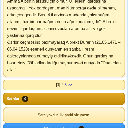
Amma Albertin arzusu çin olmur. O, əllərini qardaşına
uzadaraq "-Yox qardaşım, mən Nürnberqə gədə bilmərəm,
artıq çox gecdir. Bax, 4 il ərzində mədəndə çalışmağım
əllərimi, hər bir barmağımı necə ağır zədələmişdir". Albrext
sevimli qardaşının əllərini ovucları arasına alır və göz
yaşlarına qərq olur.
Əsrlər keçməsinə baxmayaraq Albrext Dürerin (21.05.1471 –
06.04.1528) əsərləri dünyanın ən sanballı rəsm
qalereyalarında nümayiş etdirilməkdədir. Onun qardaşına
həsr etdiyi "Əl" adlandırdığı məşhur əsəri dünyada "Dua edən
əllər"
[
1
]
2
3
>>
Şərhlər
0
Şərh yoxdur. İlk şərhi siz yazın.