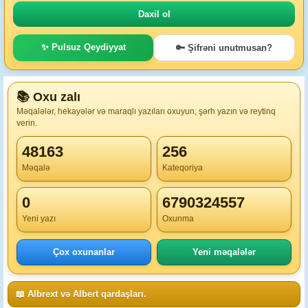
✨ Pulsuz Qeydiyyat
🔑 Şifrəni unutmusan?
📚 Oxu zalı
Məqalələr, hekayələr və maraqlı yazıları oxuyun, şərh yazın və reytinq
verin.
48163
256
Məqalə
Kateqoriya
0
6790324557
Yeni yazı
Oxunma
Çox oxunanlar
Yeni məqalələr
📖 Albrext və Albert qardaşları.