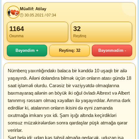
Müəllif: Atilay
🕒 30.05.2021 / 07:34
1164
32
Oxunma
Reytinq
Bəyəndim +
Reytinq: 32
Bəyənmədim -
Nürnberq yaxınlığındakı balaca bir kənddə 10 uşaqlı bir ailə
yaşayırdı. Ailəni dolandıra bilmək üçün onların atası gündə 18
saat işləməli olurdu. Carəsiz bir vəziyyətdə olmaqlarına
baxmayaraq ailənin ən böyük iki oğul övladı Albrext və Albert
tanınmış rəssam olmaq xəyalları ilə yaşayırdılar. Amma dərk
edirdilər ki, atalarının onların ikisini də eyni zamanda
oxutmağa imkanı yox idi. Şam işığı altında keçirdikləri
sonsuz müzakirələrdən sonra qardaşlar püşk atmağa qərar
verirlər.
Şərt belə idi: udan kəs təhsil almağa gedəcək, uduzan isə