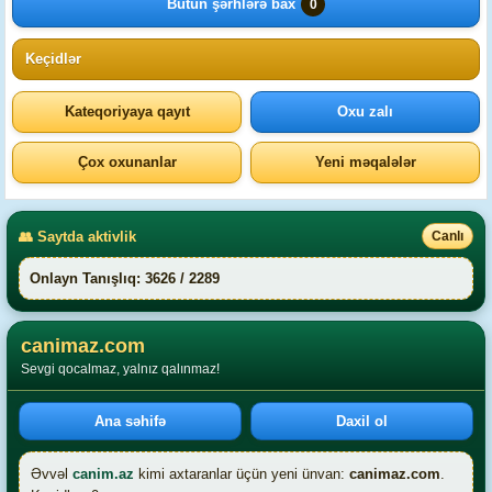
Bütün şərhlərə bax
0
Keçidlər
Kateqoriyaya qayıt
Oxu zalı
Çox oxunanlar
Yeni məqalələr
👥 Saytda aktivlik
Canlı
Onlayn Tanışlıq: 3626 / 2289
canimaz.com
Sevgi qocalmaz, yalnız qalınmaz!
Ana səhifə
Daxil ol
Əvvəl
canim.az
kimi axtaranlar üçün yeni ünvan:
canimaz.com
.