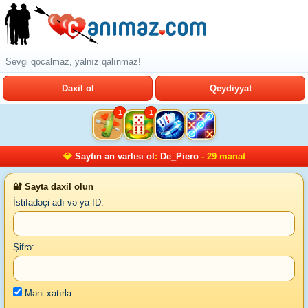
Sevgi qocalmaz, yalnız qalınmaz!
Daxil ol
Qeydiyyat
1
1
💎
Saytın ən varlısı ol
:
De_Piero
- 29 manat
🔐 Sayta daxil olun
İstifadəçi adı və ya ID:
Şifrə:
Məni xatırla