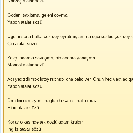
Norveç atalar sözü
Gedəni saxlama, gələni qovma.
Yapon atalar sözü
Uğur insana bəlkə çox şey öyrətmir, amma uğursuzluq çox şey ö
Çin atalar sözü
Yaxşı adamla savaşma, pis adama yanaşma.
Monqol atalar sözü
Acı yedizdirmək istəyirsənsə, ona balıq ver. Onun heç vaxt ac qa
Yapon atalar sözü
Ümidini üzməyəni məğlub hesab etmək olmaz.
Hind atalar sözü
Korlar ölkəsində tək gözlü adam kraldır.
İngilis atalar sözü