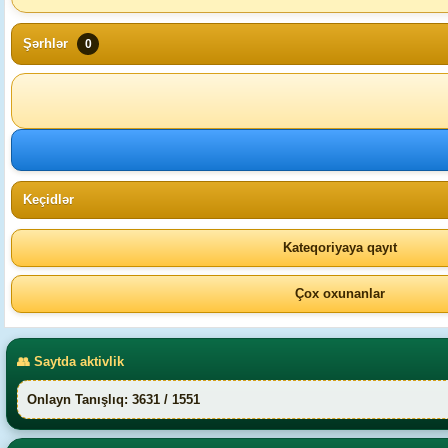
Şərhlər
0
Keçidlər
Kateqoriyaya qayıt
Çox oxunanlar
👥 Saytda aktivlik
Onlayn Tanışlıq: 3631 / 1551