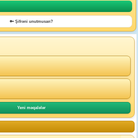
🔑 Şifrəni unutmusan?
Yeni məqalələr