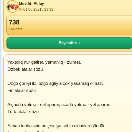
Müəllif: Atilay
🕒 01.06.2021 / 23:32
738
Oxunma
Bəyəndim +
Yaxşılıq nur gətirər, yamanlıq - zülmət.
Özbək atalar sözü
Özgə çörəyi ilə, özgə ağlıyla çox yaşamaq olmaz.
Fin atalar sözü
Alçaqda yatma - sel aparar, ucada yatma - yel aparar.
Türk atalar sözü
Sabah tənbəllərin ən çox işə sahib olduqları gündür.