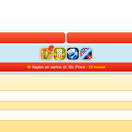
1
💎
Saytın ən varlısı ol
:
De_Piero
- 29 manat