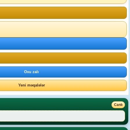
Oxu zalı
Yeni məqalələr
Canlı