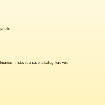
yrədir.
lmamasını istəyirsənsə, ona balıqçı toru ver.