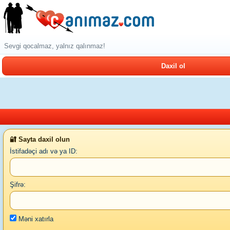
Sevgi qocalmaz, yalnız qalınmaz!
Daxil ol
🔐 Sayta daxil olun
İstifadəçi adı və ya ID:
Şifrə:
Məni xatırla