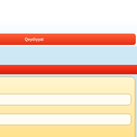
Qeydiyyat