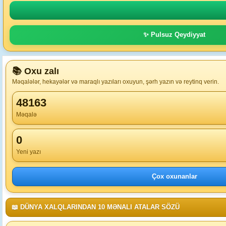
✨ Pulsuz Qeydiyyat
📚 Oxu zalı
Məqalələr, hekayələr və maraqlı yazıları oxuyun, şərh yazın və reytinq verin.
48163
Məqalə
0
Yeni yazı
Çox oxunanlar
📖 DÜNYA XALQLARINDAN 10 MƏNALI ATALAR SÖZÜ