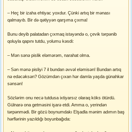
– Heç bir izaha ehtiyac yoxdur. Çünki artıq bir mənası
qalmayıb. Bir də qətiyyən qarşıma çıxma!
Bunu deyib palatadan çıxmaq istəyəndə o, çevik tərpənib
qoluyla qapını tutdu, yolumu kəsdi:
– Mən sənə pislik eləmərəm, narahat olma.
– Sən mənə pisliyi 7 il bundan əvvəl eləmisən! Bundan artıq
nə edəcəksən? Gözümdən çıxan hər damla yaşda günahkar
sənsən!
Sözlərim onu necə tutdusa ixtiyarsız olaraq köks ötürdü.
Gülnarə ona getməsini işarə etdi. Amma o, yerindən
tərpənmədi. Bir gözü boynumdakı Elşadla mənim adımın baş
hərflərinin yazıldığı boyunbağıda: