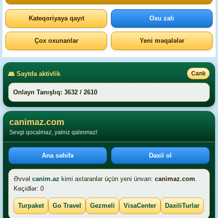
Kateqoriyaya qayıt
Oxu zalı
Çox oxunanlar
Yeni məqalələr
👥 Saytda aktivlik
Canlı
Onlayn Tanışlıq: 3632 / 2610
canimaz.com
Sevgi qocalmaz, yalnız qalınmaz!
Ana səhifə
Daxil ol
Əvvəl
canim.az
kimi axtaranlar üçün yeni ünvan:
canimaz.com
.
Keçidlər: 0
Turpaket
Go Travel
Gezmeli
VisaCenter
DaxiliTurlar