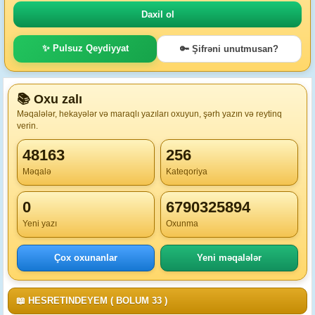
✨ Pulsuz Qeydiyyat
🔑 Şifrəni unutmusan?
📚 Oxu zalı
Məqalələr, hekayələr və maraqlı yazıları oxuyun, şərh yazın və reytinq
verin.
48163
256
Məqalə
Kateqoriya
0
6790325894
Yeni yazı
Oxunma
Çox oxunanlar
Yeni məqalələr
📖 HESRETINDEYEM ( BOLUM 33 )