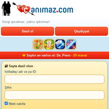
Sevgi qocalmaz, yalnız qalınmaz!
Daxil ol
Qeydiyyat
💎
Saytın ən varlısı ol
:
De_Piero
- 29 manat
🔐 Sayta daxil olun
İstifadəçi adı və ya ID:
Şifrə:
Məni xatırla