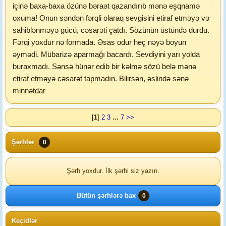
içinə baxa-baxa özünə bəraət qazandırıb mənə eşqnamə
oxuma! Onun səndən fərqli olaraq sevgisini etiraf etməyə və
sahiblənməyə gücü, cəsarəti çatdı. Sözünün üstündə durdu.
Fərqi yoxdur nə formada. Əsas odur heç nəyə boyun
əymədi. Mübarizə aparmağı bacardı. Sevdiyini yarı yolda
buraxmadı. Sənsə hünər edib bir kəlmə sözü belə mənə
etiraf etməyə cəsarət tapmadın. Bilirsən, əslində sənə
minnətdar
[
1
]
2
3
...
7
>>
Şərhlər
0
Şərh yoxdur. İlk şərhi siz yazın.
Bütün şərhlərə bax
0
Keçidlər