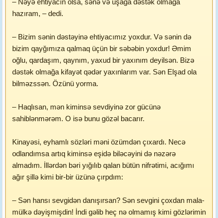
– Nəyə ehtiyacın olsa, sənə və uşağa dəstək olmağa
hazıram, – dedi.
– Bizim sənin dəstəyinə ehtiyacımız yoxdur. Və sənin də
bizim qayğımıza qalmaq üçün bir səbəbin yoxdur! Əmim
oğlu, qardaşım, qaynım, yaxud bir yaxınım deyilsən. Bizə
dəstək olmağa kifayət qədər yaxınlarım var. Sən Elşad ola
bilməzssən. Özünü yorma.
– Haqlısan, mən kiminsə sevdiyinə zor gücünə
sahiblənmərəm. O isə bunu gözəl bacarır.
Kinayəsi, eyhamlı sözləri məni özümdən çıxardı. Necə
odlandımsa artıq kiminsə eşidə biləcəyini də nəzərə
almadım. İllərdən bəri yığılıb qalan bütün nifrətimi, acığımı
ağır şillə kimi bir-bir üzünə çırpdım:
– Sən hansı sevgidən danışırsan? Sən sevgini çoxdan mala-
mülkə dəyişmişdin! İndi gəlib heç nə olmamış kimi gözlərimin