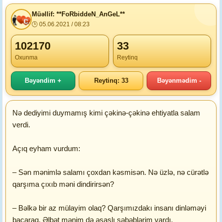
Müəllif: **FoRbiddeN_AnGeL**
🕒 05.06.2021 / 08:23
102170
33
Oxunma
Reytinq
Bəyəndim +
Reytinq: 33
Bəyənmədim -
Nə dediyimi duymamış kimi çəkinə-çəkinə ehtiyatla salam
verdi.
Açıq eyham vurdum:
– Sən mənimlə salamı çoxdan kəsmisən. Nə üzlə, nə cürətlə
qarşıma çıxıb məni dindirirsən?
– Bəlkə bir az mülayim olaq? Qarşımızdakı insanı dinləməyi
bacaraq. Əlbət mənim də əsaslı səbəblərim vardı.