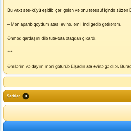
Bu vaxt səs-küyü eşidib içəri gələn və onu təəssüf içində süzən E
– Mən aparıb qoydum atası evinə, əmi. İndi gedib gətirərəm.
Əhməd qardaşını dilə tuta-tuta otaqdan çıxardı.
***
Əmilərim və dayım məni götürüb Elşadın ata evinə gəldilər. Bura
Şərhlər
0