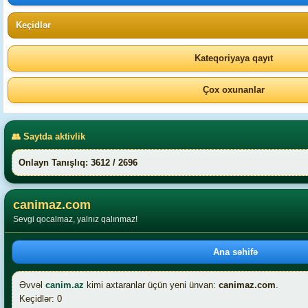
Keçidlər
Kateqoriyaya qayıt
Çox oxunanlar
👥 Saytda aktivlik
Onlayn Tanışlıq: 3612 / 2696
canimaz.com
Sevgi qocalmaz, yalnız qalınmaz!
Ana səhifə
Əvvəl
canim.az
kimi axtaranlar üçün yeni ünvan:
canimaz.com
.
Keçidlər: 0