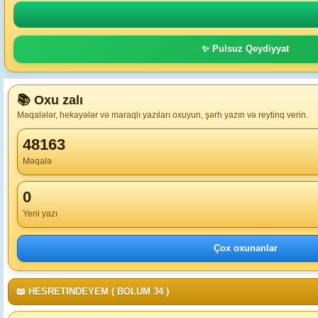
✨ Pulsuz Qeydiyyat
📚 Oxu zalı
Məqalələr, hekayələr və maraqlı yazıları oxuyun, şərh yazın və reytinq verin.
48163
Məqalə
0
Yeni yazı
Çox oxunanlar
📖 HESRETINDEYEM ( BOLUM 34 )