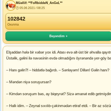
Müəllif: **FoRbiddeN_AnGeL**
🕒 05.06.2021 / 08:25
102842
Oxunma
Bəyəndim +
Elşaddan hələ bir xəbər yox idi. Atası evə alt-üst bir əhvalla qay
Üstəlik, gəlini ilə nəvəsinin evdə olmadığını öyrənəndə yer-göy ba
– Hanı gəlin?! – hiddətlə bağırdı. – Sənləyəm! Dillən! Gəlin hanı?
– Məndən niyə soruşursan?
– Kimdən soruşum bəs, ay biqeyrət? Sizə əmanət edib getmişdi
– Hallı idim. – Zeynal sıxılıb-çəkinmədən etiraf etdi. – Bir az sö