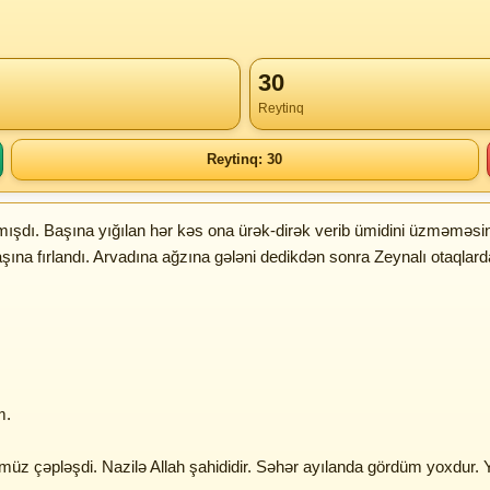
30
Reytinq
Reytinq: 30
ıtmışdı. Başına yığılan hər kəs ona ürək-dirək verib ümidini üzməməsin
şına fırlandı. Arvadına ağzına gələni dedikdən sonra Zeynalı otaqlarda
m.
zümüz çəpləşdi. Nazilə Allah şahididir. Səhər ayılanda gördüm yoxdur. 