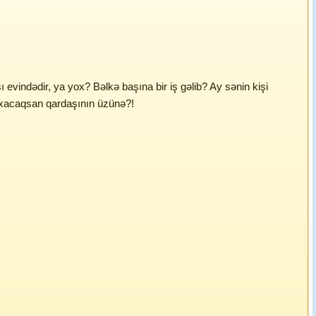
evindədir, ya yox? Bəlkə başına bir iş gəlib? Ay sənin kişi
axacaqsan qardaşının üzünə?!