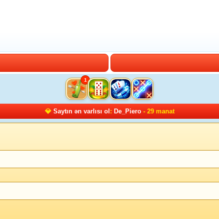
1
💎
Saytın ən varlısı ol
:
De_Piero
- 29 manat