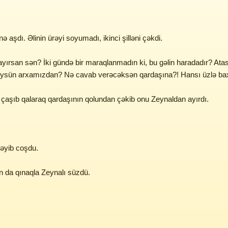
aşdı. Əlinin ürəyi soyumadı, ikinci şilləni çəkdi.
yırsan sən? İki gündə bir maraqlanmadın ki, bu gəlin haradadır? Atası 
t söysün arxamızdan? Nə cavab verəcəksən qardaşına?! Hansı üzlə b
çaşıb qalaraq qardaşının qolundan çəkib onu Zeynaldan ayırdı.
rəyib coşdu.
n da qınaqla Zeynalı süzdü.