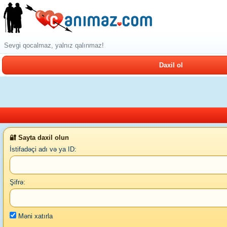
Sevgi qocalmaz, yalnız qalınmaz!
Daxil ol
🔐 Sayta daxil olun
İstifadəçi adı və ya ID:
Şifrə:
Məni xatırla