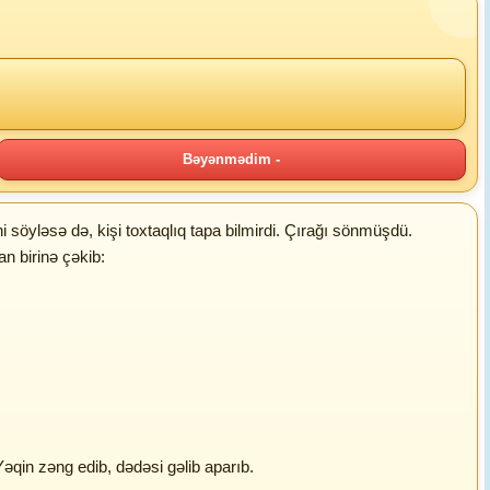
Bəyənmədim -
i söyləsə də, kişi toxtaqlıq tapa bilmirdi. Çırağı sönmüşdü.
n birinə çəkib:
Yəqin zəng edib, dədəsi gəlib aparıb.