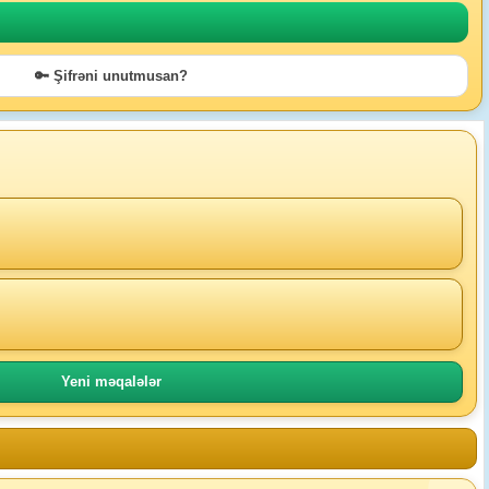
🔑 Şifrəni unutmusan?
Yeni məqalələr