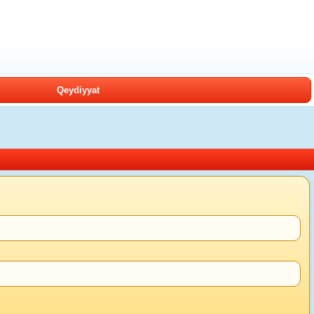
Qeydiyyat