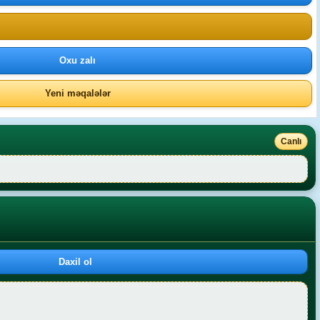
Oxu zalı
Yeni məqalələr
Canlı
Daxil ol