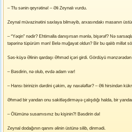
– Tfu sənin qeyrətinə! – Əli Zeynalı vurdu.
Zeynal müvazinətini saxlaya bilməyib, arxasındakı masanın üstünə 
– “Yəqin” nədir? Ehtimalla danışırsan mənlə, bişərəf? Nə sarsaqla
təpərinə tüpürüm mən! Belə muğayat oldun? Bir bu qalıb millə
Səs-küyə Əlinin qardaşı Əhməd içəri girdi. Gördüyü mənzərədən 
– Bəsdirin, nə olub, evdə adam var!
– Hansı birinizin dərdini çəkim, ay naxələflər? – Əli hirsindən kük
Əhməd bir yandan onu sakitləşdirməyə çalışdığı halda, bir yanda
– Ölümünə susamısınız bu kişinin?! Bəsdirin də!
Zeynal dodağının qanını əlinin üstünə silib, dinmədi.