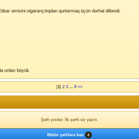
tibar əmisini nigarançılıqdan qurtarmaq üçün dərhal dilləndi:
da onları böyük
[
1
]
2
3
...
9
>>
Şərh yoxdur. İlk şərhi siz yazın.
Bütün şərhlərə bax
0