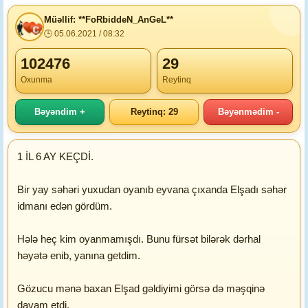
Müəllif: **FoRbiddeN_AnGeL**
🕒 05.06.2021 / 08:32
102476
29
Oxunma
Reytinq
Bəyəndim +
Reytinq: 29
Bəyənmədim -
1 İL 6 AY KEÇDİ.
Bir yay səhəri yuxudan oyanıb eyvana çıxanda Elşadı səhər
idmanı edən gördüm.
Hələ heç kim oyanmamışdı. Bunu fürsət bilərək dərhal
həyətə enib, yanına getdim.
Gözucu mənə baxan Elşad gəldiyimi görsə də məşqinə
davam etdi.