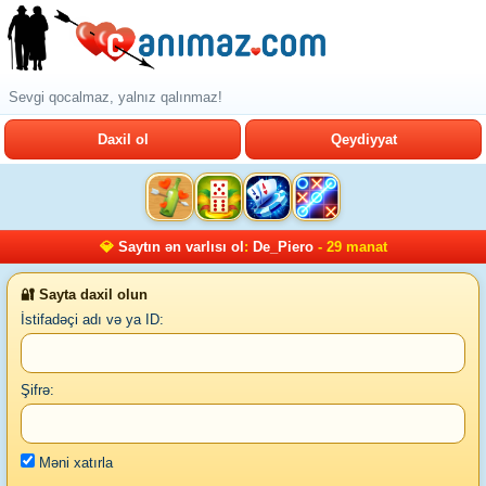
Sevgi qocalmaz, yalnız qalınmaz!
Daxil ol
Qeydiyyat
💎
Saytın ən varlısı ol
:
De_Piero
- 29 manat
🔐 Sayta daxil olun
İstifadəçi adı və ya ID:
Şifrə:
Məni xatırla