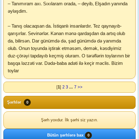
– Tanımıram axı. Sıxılaram orada, – deyib, Elşadın yanında
əyləşdim.
– Tanış olacaqsan da. İstiqanlı insanlardır. Tez qaynayıb-
qarışırlar. Sevinərlər. Kənan mənə qardaşdan da artıq olub
da, bilirsən. Dar günümdə də, şad günümdə də yanımda
olub. Onun toyunda iştirak etməsəm, demək, kəsdiyimiz
duz-çörəyi tapdayıb keçmiş oluram. O tərəflərin toylarının bir
başqa ləzzəti var. Dədə-baba adəti ilə keçir məclis. Bizim
toylar
[
1
]
2
3
...
7
>>
Şərhlər
0
Şərh yoxdur. İlk şərhi siz yazın.
Bütün şərhlərə bax
0