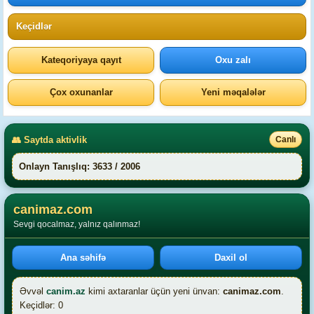
Keçidlər
Kateqoriyaya qayıt
Oxu zalı
Çox oxunanlar
Yeni məqalələr
👥 Saytda aktivlik
Canlı
Onlayn Tanışlıq: 3633 / 2006
canimaz.com
Sevgi qocalmaz, yalnız qalınmaz!
Ana səhifə
Daxil ol
Əvvəl
canim.az
kimi axtaranlar üçün yeni ünvan:
canimaz.com
.
Keçidlər: 0