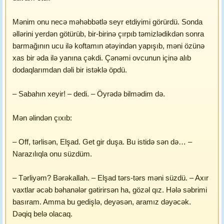
Mənim onu necə məhəbbətlə seyr etdiyimi görürdü. Sonda
əllərini yerdən götürüb, bir-birinə çırpıb təmizlədikdən sonra
barmağının ucu ilə koftamın ətəyindən yapışıb, məni özünə
xas bir əda ilə yanına çəkdi. Çənəmi ovcunun içinə alıb
dodaqlarımdan dəli bir istəklə öpdü.
– Sabahın xeyir! – dedi. – Öyrədə bilmədim də.
Mən əlindən çıxıb:
– Off, tərlisən, Elşad. Get gir duşa. Bu istidə sən də… –
Narazılıqla onu süzdüm.
– Tərliyəm? Bərəkallah. – Elşad tərs-tərs məni süzdü. – Axır
vaxtlar əcəb bəhanələr gətirirsən ha, gözəl qız. Hələ səbrimi
basıram. Amma bu gedişlə, deyəsən, aramız dəyəcək.
Dəqiq belə olacaq.