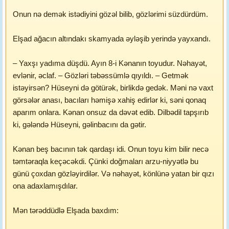
Onun nə demək istədiyini gözəl bilib, gözlərimi süzdürdüm.
Elşad ağacın altındakı skamyada əyləşib yerində yayxandı.
– Yaxşı yadıma düşdü. Ayın 8-i Kənanın toyudur. Nəhayət,
evlənir, əclaf. – Gözləri təbəssümlə qıyıldı. – Getmək
istəyirsən? Hüseyni də götürək, birlikdə gedək. Məni nə vaxt
görsələr anası, bacıları həmişə xahiş edirlər ki, səni qonaq
aparım onlara. Kənan onsuz da dəvət edib. Dilbədil tapşırıb
ki, gələndə Hüseyni, gəlinbacını da gətir.
Kənan beş bacının tək qardaşı idi. Onun toyu kim bilir necə
təmtəraqla keçəcəkdi. Çünki doğmaları arzu-niyyətlə bu
günü çoxdan gözləyirdilər. Və nəhayət, könlünə yatan bir qızı
ona adaxlamışdılar.
Mən tərəddüdlə Elşada baxdım: