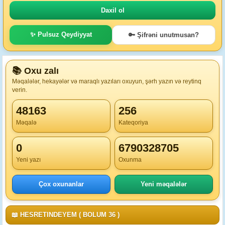
✨ Pulsuz Qeydiyyat
🔑 Şifrəni unutmusan?
📚 Oxu zalı
Məqalələr, hekayələr və maraqlı yazıları oxuyun, şərh yazın və reytinq
verin.
48163
256
Məqalə
Kateqoriya
0
6790328705
Yeni yazı
Oxunma
Çox oxunanlar
Yeni məqalələr
📖 HESRETINDEYEM ( BOLUM 36 )