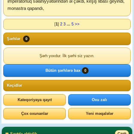
imperatorluq səlahiyyətlərindən əl çəkdi, keşiş libası geyindi,
monastra qapandı,
[
1
]
2
3
...
5
>>
Şərhlər
0
Şərh yoxdur. İlk şərhi siz yazın.
Bütün şərhlərə bax
0
Keçidlər
Kateqoriyaya qayıt
Oxu zalı
Çox oxunanlar
Yeni məqalələr
👥 Saytda aktivlik
Canlı