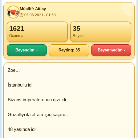
Müəllif: Atilay
🕒 06.06.2021 / 01:58
1621
35
Oxunma
Reytinq
Bəyəndim +
Reytinq: 35
Bəyənmədim -
Zoe…
İstanbullu idi.
Bizans imperatorunun qızı idi.
Gözəlliyi ilə ətrafa işıq saçırdı.
48 yaşında idi.