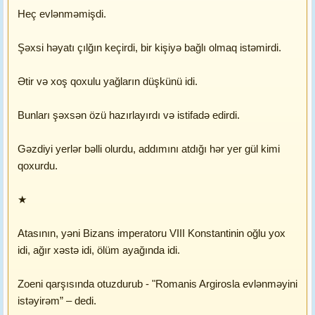
Heç evlənməmişdi.
Şəxsi həyatı çılğın keçirdi, bir kişiyə bağlı olmaq istəmirdi.
Ətir və xoş qoxulu yağların düşkünü idi.
Bunları şəxsən özü hazırlayırdı və istifadə edirdi.
Gəzdiyi yerlər bəlli olurdu, addımını atdığı hər yer gül kimi
qoxurdu.
★
Atasının, yəni Bizans imperatoru VIII Konstantinin oğlu yox
idi, ağır xəstə idi, ölüm ayağında idi.
Zoeni qarşısında otuzdurub - "Romanis Argirosla evlənməyini
istəyirəm” – dedi.