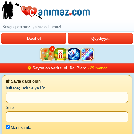
Sevgi qocalmaz, yalnız qalınmaz!
Daxil ol
Qeydiyyat
1
💎
Saytın ən varlısı ol
:
De_Piero
- 29 manat
🔐 Sayta daxil olun
İstifadəçi adı və ya ID:
Şifrə:
Məni xatırla