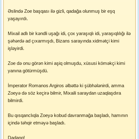
Əslində Zoe başqası ilə gizli, qadağa olunmuş bir eşq
yaşayırdı.
Mixail adlı bir kəndli uşağı idi, çox yaraşıqlı idi, yaraşıqlılığı ilə
şəhərdə ad çıxarmışdı, Bizans sarayında xidmətçi kimi
işləyirdi.
Zoe də onu görən kimi aşiq olmuşdu, xüsusi köməkçi kimi
yanına götürmüşdü.
İmperator Romanos Argiros əlbəttə ki şübhələnirdi, amma
Zoeyə də söz keçirə bilmir, Mixaili saraydan uzaqlaşdıra
bilmirdi.
Bu qısqanclıqla Zoeyə kobud davranmağa başladı, hamının
içində təhqir etməyə başladı.
Dadanq!