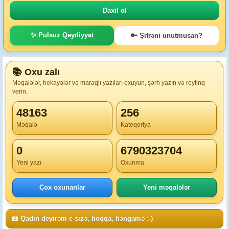
✨ Pulsuz Qeydiyyat
🔑 Şifrəni unutmusan?
📚 Oxu zalı
Məqalələr, hekayələr və maraqlı yazıları oxuyun, şərh yazın və reytinq
verin.
48163
256
Məqalə
Kateqoriya
0
6790323704
Yeni yazı
Oxunma
Çox oxunanlar
Yeni məqalələr
📖 Qadın deyirəm e sizə, hoqqa, həngamə :-)