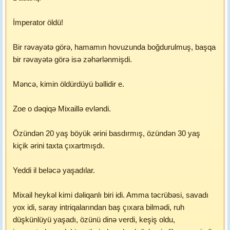
İmperator öldü!
Bir rəvayətə görə, hamamın hovuzunda boğdurulmuş, başqa
bir rəvayətə görə isə zəhərlənmişdi.
Məncə, kimin öldürdüyü bəllidir e.
Zoe o dəqiqə Mixaillə evləndi.
Özündən 20 yaş böyük ərini basdırmış, özündən 30 yaş
kiçik ərini taxta çıxartmışdı.
Yeddi il beləcə yaşadılar.
Mixail heykəl kimi dəliqanlı biri idi. Amma təcrübəsi, savadı
yox idi, saray intriqalarından baş çıxara bilmədi, ruh
düşkünlüyü yaşadı, özünü dinə verdi, keşiş oldu,