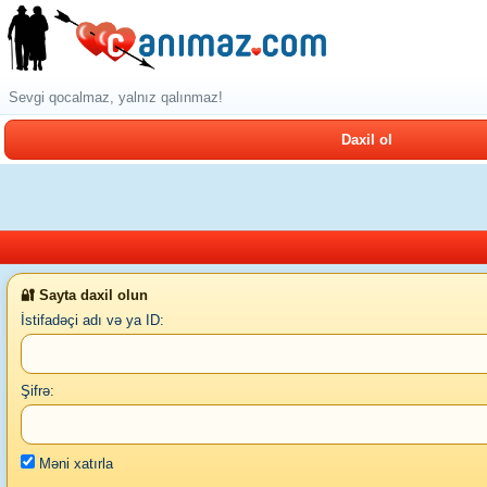
Sevgi qocalmaz, yalnız qalınmaz!
Daxil ol
🔐 Sayta daxil olun
İstifadəçi adı və ya ID:
Şifrə:
Məni xatırla