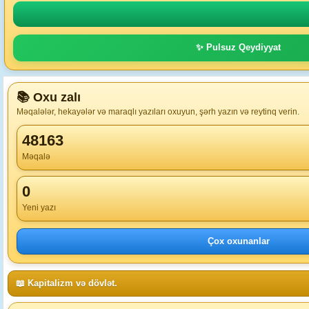
✨ Pulsuz Qeydiyyat
📚 Oxu zalı
Məqalələr, hekayələr və maraqlı yazıları oxuyun, şərh yazın və reytinq verin.
48163
Məqalə
0
Yeni yazı
Çox oxunanlar
📖 Kapitalizm və dövlət.