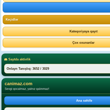
Keçidlər
Kateqoriyaya qayıt
Çox oxunanlar
👥 Saytda aktivlik
Onlayn Tanışlıq: 3652 / 3029
canimaz.com
Sevgi qocalmaz, yalnız qalınmaz!
Ana səhifə