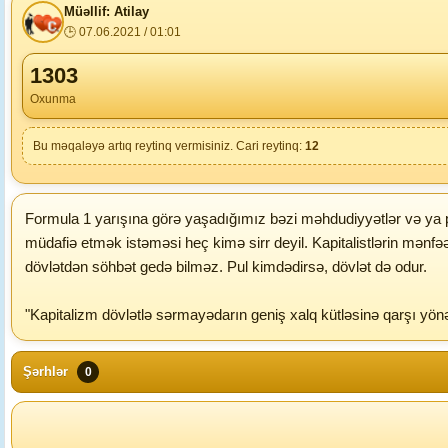
Müəllif: Atilay
🕒 07.06.2021 / 01:01
1303
Oxunma
Bu məqaləyə artıq reytinq vermisiniz. Cari reytinq:
12
Formula 1 yarışına görə yaşadığımız bəzi məhdudiyyətlər və ya pa
müdafiə etmək istəməsi heç kimə sirr deyil. Kapitalistlərin mənfəət
dövlətdən söhbət gedə bilməz. Pul kimdədirsə, dövlət də odur.
"Kapitalizm dövlətlə sərmayədarın geniş xalq kütləsinə qarşı yönəl
Şərhlər
0