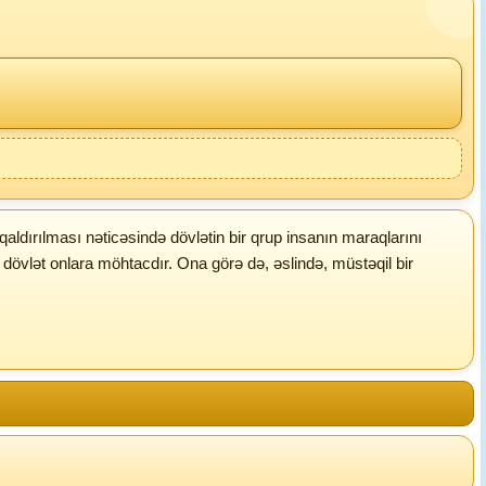
ldırılması nəticəsində dövlətin bir qrup insanın maraqlarını
a dövlət onlara möhtacdır. Ona görə də, əslində, müstəqil bir