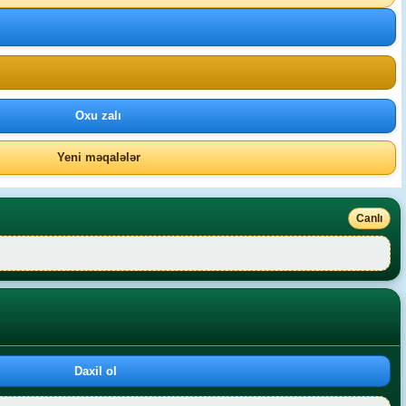
Oxu zalı
Yeni məqalələr
Canlı
Daxil ol