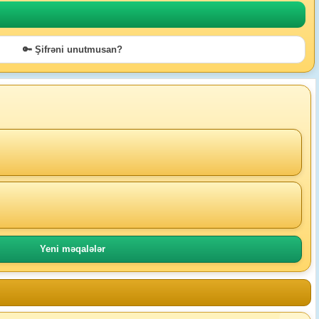
🔑 Şifrəni unutmusan?
Yeni məqalələr