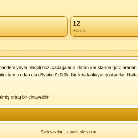
12
Reytinq
ndemiyayla əlaqəli bəzi qadağaların idman yarışlarına görə aradan qa
ini təmin edən elə dövlətin özüdür. Birlikdə fəaliyyət göstərirlər. Hətt
miş ortaq bir cinayətidir"
Şərh yoxdur. İlk şərhi siz yazın.