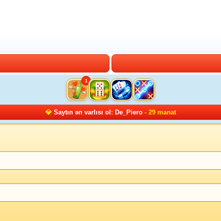
1
💎
Saytın ən varlısı ol
:
De_Piero
- 29 manat