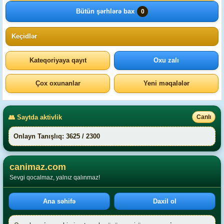
Bütün şərhlərə bax
0
Keçidlər
Kateqoriyaya qayıt
Oxu zalı
Çox oxunanlar
Yeni məqalələr
👥 Saytda aktivlik
Canlı
Onlayn Tanışlıq: 3625 / 2300
canimaz.com
Sevgi qocalmaz, yalnız qalınmaz!
Ana səhifə
Daxil ol