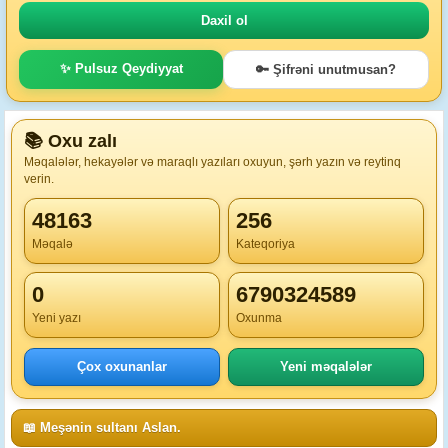
✨ Pulsuz Qeydiyyat
🔑 Şifrəni unutmusan?
📚 Oxu zalı
Məqalələr, hekayələr və maraqlı yazıları oxuyun, şərh yazın və reytinq
verin.
48163
256
Məqalə
Kateqoriya
0
6790324589
Yeni yazı
Oxunma
Çox oxunanlar
Yeni məqalələr
📖 Meşənin sultanı Aslan.