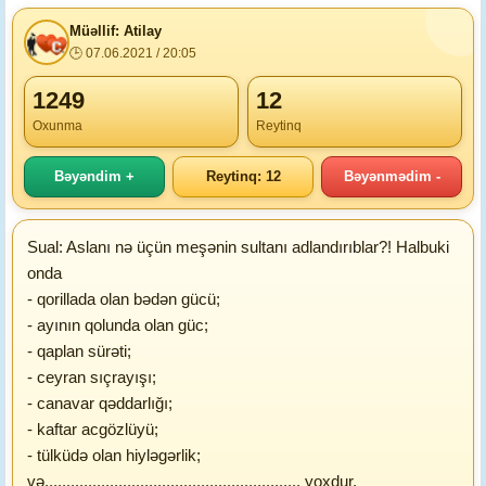
Müəllif: Atilay
🕒 07.06.2021 / 20:05
1249
12
Oxunma
Reytinq
Bəyəndim +
Reytinq: 12
Bəyənmədim -
Sual: Aslanı nə üçün meşənin sultanı adlandırıblar?! Halbuki
onda
- qorillada olan bədən gücü;
- ayının qolunda olan güc;
- qaplan sürəti;
- ceyran sıçrayışı;
- canavar qəddarlığı;
- kaftar acgözlüyü;
- tülküdə olan hiyləgərlik;
və........................................................... yoxdur.