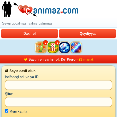
Sevgi qocalmaz, yalnız qalınmaz!
Daxil ol
Qeydiyyat
2
2
💎
Saytın ən varlısı ol
:
De_Piero
- 29 manat
🔐 Sayta daxil olun
İstifadəçi adı və ya ID:
Şifrə:
Məni xatırla