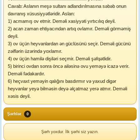
Cavab: Aslanın meşə sultanı adlandırılmasına səbəb onun
davranış xüsusiyyətləridir. Aslan:
1) acmamış ov etmir. Deməli xasiyyəti yırtıcılıq deyil.
2) acan zaman ehtiyacından artıq ovlamır. Deməli görməmiş
deyil.
3) ov üçün heyvanlardan ən güclüsünü seçir. Deməli gücünü
zəiflərin üzərində yoxlamır.
4) ov üçün hamilə dişiləri seçmir. Deməli şəfqətlidir.
5) birinci ovdan sonra öncə ailəsinə ovu yeməyə icazə verir.
Deməli fədakardır.
6) heçvaxt yeməyin qalığını basdırmır və yaxud digər
heyvanlar yeyə bilməsin deyə əlçatmaz yerə atmır. Deməli
xəsis deyil.
Şərhlər
0
Şərh yoxdur. İlk şərhi siz yazın.