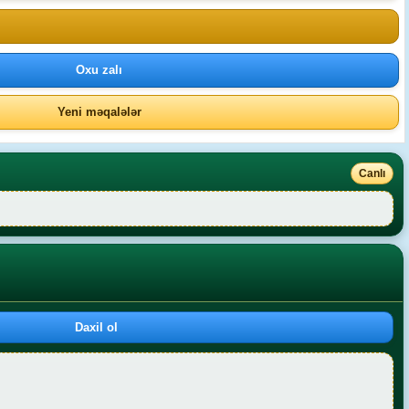
Oxu zalı
Yeni məqalələr
Canlı
Daxil ol