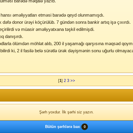
çürülməsi barədə məqalə yazıb.
 hansı əməliyyatları etməsi barədə qeyd olunmamışdı.
k dəfə donor ürəyi köçürülüb. 7 gündən sonra bankir artıq işə çıxırdı.
rilirdi və müasir əməliyyatxana təşkil edilmişdi.
q danışırdı.
metodlarla ölümdən möhlət alıb, 200 il yaşamağı qarşısına məqsəd qoym
bilirdi ki, 2 il fasilə belə sürətlə ürək dəyişmənin sonu uğurlu olma
[
1
]
2
3
>>
Şərh yoxdur. İlk şərhi siz yazın.
Bütün şərhlərə bax
0