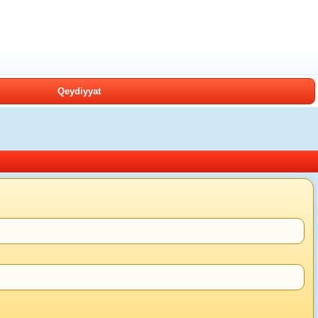
Qeydiyyat