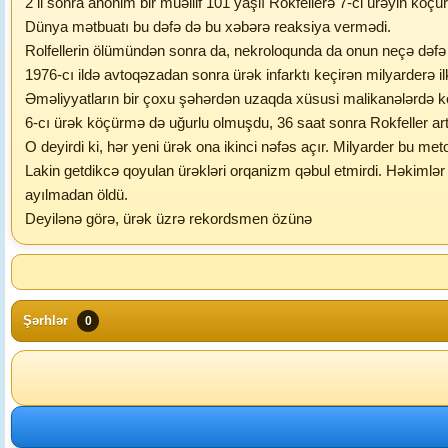
2 il sonra anonim bir müəllif 101 yaşlı Rokfellerə 7-ci ürəyin kö
Dünya mətbuatı bu dəfə də bu xəbərə reaksiya vermədi.
Rolfellerin ölümündən sonra da, nekroloqunda da onun neçə dəfə
1976-cı ildə avtoqəzadan sonra ürək infarktı keçirən milyarderə il
Əməliyyatların bir çoxu şəhərdən uzaqda xüsusi malikanələrdə keçi
6-cı ürək köçürmə də uğurlu olmuşdu, 36 saat sonra Rokfeller artı
O deyirdi ki, hər yeni ürək ona ikinci nəfəs açır. Milyarder bu 
Lakin getdikcə qoyulan ürəkləri orqanizm qəbul etmirdi. Həkimlər 
ayılmadan öldü.
Deyilənə görə, ürək üzrə rekordsmen özünə
Şərhlər
0