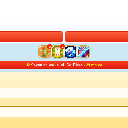
3
2
💎
Saytın ən varlısı ol
:
De_Piero
- 29 manat