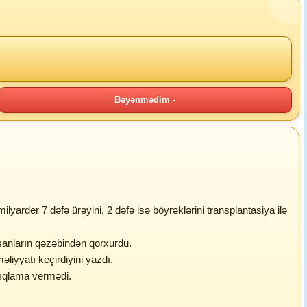
Bəyənmədim -
yarder 7 dəfə ürəyini, 2 dəfə isə böyrəklərini transplantasiya ilə
sanların qəzəbindən qorxurdu.
liyyatı keçirdiyini yazdı.
açıqlama vermədi.