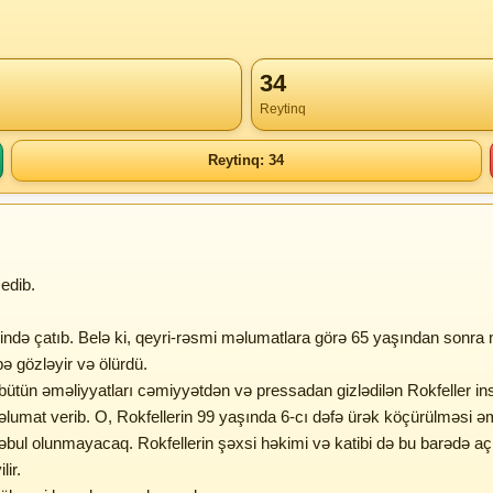
34
Reytinq
Reytinq: 34
edib.
ndə çatıb. Belə ki, qeyri-rəsmi məlumatlara görə 65 yaşından sonra mil
ə gözləyir və ölürdü.
bütün əməliyyatları cəmiyyətdən və pressadan gizlədilən Rokfeller in
mat verib. O, Rokfellerin 99 yaşında 6-cı dəfə ürək köçürülməsi əmə
i qəbul olunmayacaq. Rokfellerin şəxsi həkimi və katibi də bu barədə 
lir.