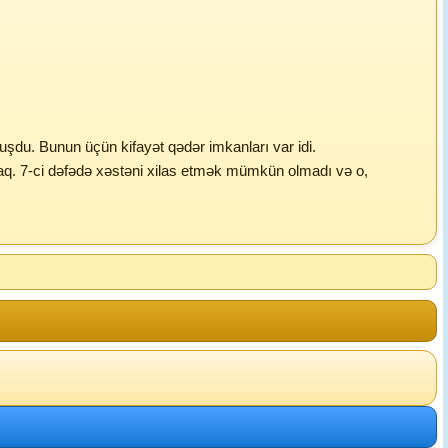
uşdu. Bunun üçün kifayət qədər imkanları var idi.
yacaq. 7-ci dəfədə xəstəni xilas etmək mümkün olmadı və o,