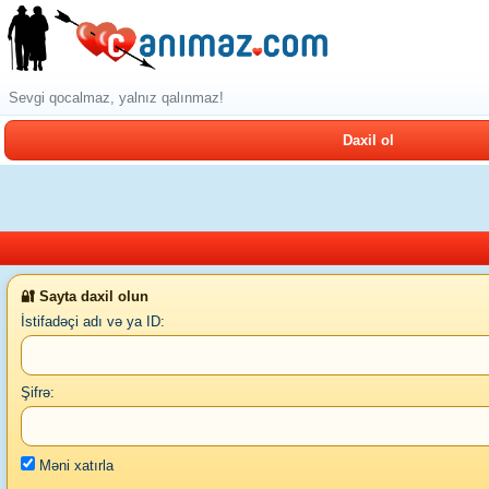
Sevgi qocalmaz, yalnız qalınmaz!
Daxil ol
🔐 Sayta daxil olun
İstifadəçi adı və ya ID:
Şifrə:
Məni xatırla