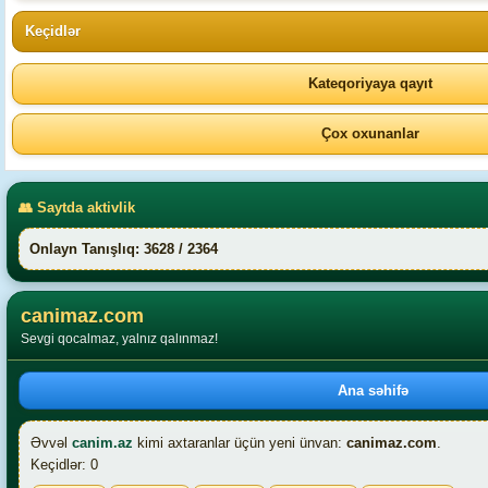
Keçidlər
Kateqoriyaya qayıt
Çox oxunanlar
👥 Saytda aktivlik
Onlayn Tanışlıq: 3628 / 2364
canimaz.com
Sevgi qocalmaz, yalnız qalınmaz!
Ana səhifə
Əvvəl
canim.az
kimi axtaranlar üçün yeni ünvan:
canimaz.com
.
Keçidlər: 0