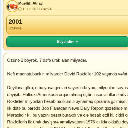
Müəllif: Atilay
🕒 13.06.2021 / 02:24
2001
Oxunma
Bəyəndim +
Özünə 2 böyrək, 7 dəfə ürək alan milyader.
Neft maqnatı,bankir, milyarder Devid Rokfeller 102 yaşında vəfat 
Deyilənə görə, o bu yaşa genləri sayəsində yox, milyonları sayəsi
dəyişib. Halbuki Amerikada orqan almaq üçün insanlar illərlə növb
Rokfeller milyonları hesabına ölümlə oynamaq qərarına gəlmişdi.
İlk dəfə bu barədə Bob Flanaqan News Daily Report qəzetində məlu
Maraqlıdır ki, bu yazını qəzet buraxdı və elə hesab etdi ki, cidd
Rokfellerin ilk ürək dəyişmə əməliyyatının 1976-cı ildə olduğu deyi