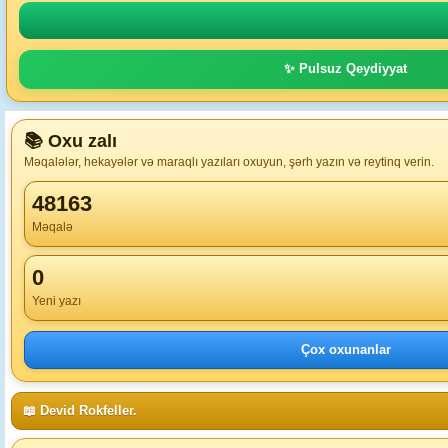
✨ Pulsuz Qeydiyyat
📚 Oxu zalı
Məqalələr, hekayələr və maraqlı yazıları oxuyun, şərh yazın və reytinq verin.
48163
Məqalə
0
Yeni yazı
Çox oxunanlar
📖 Devid Rokfeller.