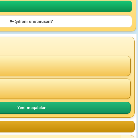
🔑 Şifrəni unutmusan?
Yeni məqalələr