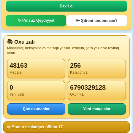
✨ Pulsuz Qeydiyyat
🔑 Şifrəni unutmusan?
📚 Oxu zalı
Məqalələr, hekayələr və maraqlı yazıları oxuyun, şərh yazın və reytinq
verin.
48163
256
Məqalə
Kateqoriya
0
6790329128
Yeni yazı
Oxunma
Çox oxunanlar
Yeni məqalələr
📖 Sonun başlanğıcı bölüm 17