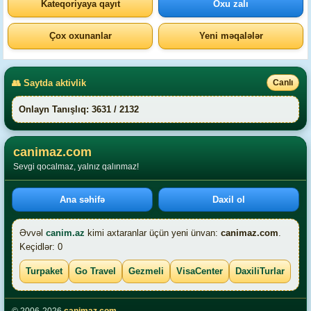
Kateqoriyaya qayıt
Oxu zalı
Çox oxunanlar
Yeni məqalələr
👥 Saytda aktivlik
Canlı
Onlayn Tanışlıq: 3631 / 2132
canimaz.com
Sevgi qocalmaz, yalnız qalınmaz!
Ana səhifə
Daxil ol
Əvvəl
canim.az
kimi axtaranlar üçün yeni ünvan:
canimaz.com
.
Keçidlər: 0
Turpaket
Go Travel
Gezmeli
VisaCenter
DaxiliTurlar