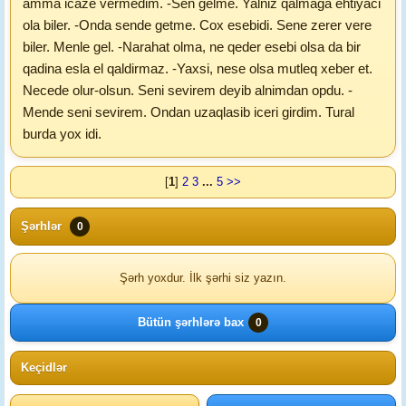
amma icaze vermedim. -Sen gelme. Yalniz qalmaga ehtiyaci
ola biler. -Onda sende getme. Cox esebidi. Sene zerer vere
biler. Menle gel. -Narahat olma, ne qeder esebi olsa da bir
qadina esla el qaldirmaz. -Yaxsi, nese olsa mutleq xeber et.
Necede olur-olsun. Seni sevirem deyib alnimdan opdu. -
Mende seni sevirem. Ondan uzaqlasib iceri girdim. Tural
burda yox idi.
[
1
]
2
3
...
5
>>
Şərhlər
0
Şərh yoxdur. İlk şərhi siz yazın.
Bütün şərhlərə bax
0
Keçidlər