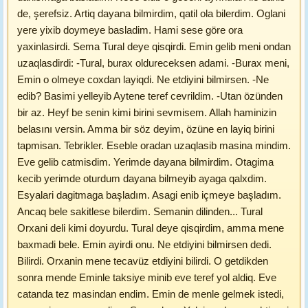
de, şerefsiz. Artiq dayana bilmirdim, qatil ola bilerdim. Oglani
yere yixib doymeye basladim. Hami sese göre ora
yaxinlasirdi. Sema Tural deye qisqirdi. Emin gelib meni ondan
uzaqlasdirdi: -Tural, burax oldureceksen adami. -Burax meni,
Emin o olmeye coxdan layiqdi. Ne etdiyini bilmirsen. -Ne
edib? Basimi yelleyib Aytene teref cevrildim. -Utan özünden
bir az. Heyf be senin kimi birini sevmisem. Allah haminizin
belasını versin. Amma bir söz deyim, özüne en layiq birini
tapmisan. Tebrikler. Eseble oradan uzaqlasib masina mindim.
Eve gelib catmisdim. Yerimde dayana bilmirdim. Otagima
kecib yerimde oturdum dayana bilmeyib ayaga qalxdim.
Esyalari dagitmaga başladım. Asagi enib içmeye başladım.
Ancaq bele sakitlese bilerdim. Semanin dilinden... Tural
Orxani deli kimi doyurdu. Tural deye qisqirdim, amma mene
baxmadi bele. Emin ayirdi onu. Ne etdiyini bilmirsen dedi.
Bilirdi. Orxanin mene tecavüz etdiyini bilirdi. O getdikden
sonra mende Eminle taksiye minib eve teref yol aldiq. Eve
catanda tez masindan endim. Emin de menle gelmek istedi,