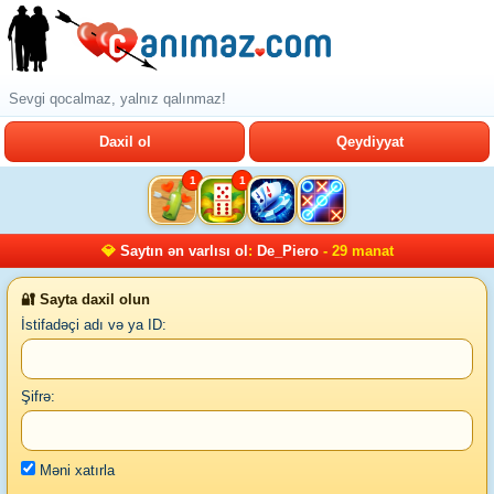
Sevgi qocalmaz, yalnız qalınmaz!
Daxil ol
Qeydiyyat
1
1
💎
Saytın ən varlısı ol
:
De_Piero
- 29 manat
🔐 Sayta daxil olun
İstifadəçi adı və ya ID:
Şifrə:
Məni xatırla