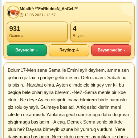
Müəllif: **FoRbiddeN_AnGeL**
🕒 13.06.2021 / 13:57
931
4
Oxunma
Reytinq
Bəyəndim +
Reytinq: 4
Bəyənmədim -
Bolum17-Men sene Sema ile Emini ayir deyirem, amma sen
qoluna qiz taxib partiye gelib icirsen. Deli olacam. Sabah bu
is bitsin. -Narahat olma, Ayten elimde ele bir şey var ki, bu
deqiqe bele onlari ayira bilerem. -Ne? -Sema menle birlikde
olub. -Ne deye Ayten qisqirdi. Inana bilmirem birde namuslu
qiz rolu oynayir. Gulmeye basladi. Artiq esitdiklerim meni
cileden cixarmisdi. Yanlarina gedib danismaga daha dogrusu
qisqirmaga basladim. -Alcaq. Demek Sema senle birlikde
olub he? Dayana bilmeyib uzune bir yumruq vurdum. Yene
danismaga basladim. Nece olub o geceni ayrıntıları ile danis