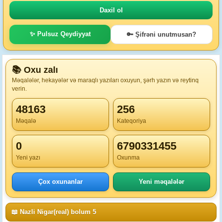
✨ Pulsuz Qeydiyyat
🔑 Şifrəni unutmusan?
📚 Oxu zalı
Məqalələr, hekayələr və maraqlı yazıları oxuyun, şərh yazın və reytinq
verin.
48163
256
Məqalə
Kateqoriya
0
6790331455
Yeni yazı
Oxunma
Çox oxunanlar
Yeni məqalələr
📖 Nazli Nigar(real) bolum 5