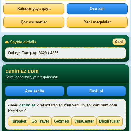
Kateqoriyaya qayıt
Oxu zalı
Çox oxunanlar
Yeni məqalələr
👥 Saytda aktivlik
Canlı
Onlayn Tanışlıq: 3629 / 4335
canimaz.com
Sevgi qocalmaz, yalnız qalınmaz!
Ana səhifə
Daxil ol
Əvvəl
canim.az
kimi axtaranlar üçün yeni ünvan:
canimaz.com
.
Keçidlər: 0
Turpaket
Go Travel
Gezmeli
VisaCenter
DaxiliTurlar