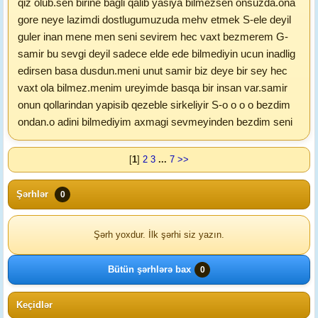
qiz olub.sen birine bagli qalib yasiya bilmezsen onsuzda.ona
gore neye lazimdi dostlugumuzuda mehv etmek S-ele deyil
guler inan mene men seni sevirem hec vaxt bezmerem G-
samir bu sevgi deyil sadece elde ede bilmediyin ucun inadlig
edirsen basa dusdun.meni unut samir biz deye bir sey hec
vaxt ola bilmez.menim ureyimde basqa bir insan var.samir
onun qollarindan yapisib qezeble sirkeliyir S-o o o o bezdim
ondan.o adini bilmediyim axmagi sevmeyinden bezdim seni
[
1
]
2
3
...
7
>>
Şərhlər
0
Şərh yoxdur. İlk şərhi siz yazın.
Bütün şərhlərə bax
0
Keçidlər