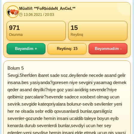
Müəllif: **FoRbiddeN_AnGeL**
🕒 13.06.2021 / 20:03
971
15
Oxunma
Reytinq
Bəyəndim +
Reytinq: 15
Bəyənmədim -
Bolum 5
Sevgi.5herfden ibaret sade soz.deyilende necede asand gelir
insana.bes yasiyanda?goresen niye sevgini yasamag demek
qeder asand deyilki?niye goz yasi axidirig sevende?niye
qelbimiz parcalanir?sevende sadece xosbext olmag ucun
sevirik.sevgide kateqoriyalara bolunur-sevib sevilenler yeni
her ne olsada sebr edib qovusanlardi bunlar,qarsiligsiz
sevenler-gozunde hemin insani ucaldib taleye boyun eyib
kenarda durub sevenlerdi bunlar,sevdiyi ucun her sey
edenler-yeni sevdise hemin insani elde etmek ucun pis yaxsi