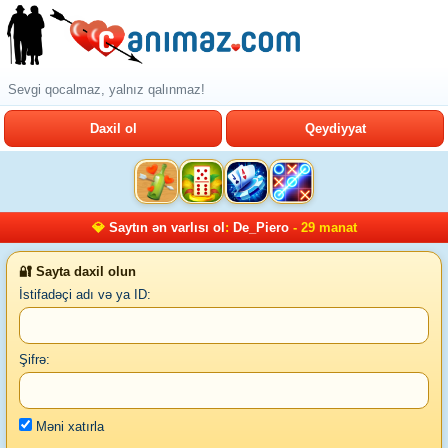
Sevgi qocalmaz, yalnız qalınmaz!
Daxil ol
Qeydiyyat
💎
Saytın ən varlısı ol
:
De_Piero
- 29 manat
🔐 Sayta daxil olun
İstifadəçi adı və ya ID:
Şifrə:
Məni xatırla