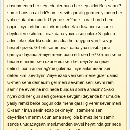
dusunmeden her sey edenler buna her sey aiddi.Bes samir?
samir hansina aid idi?samir sevib qarsilig gormediyi ucun her
yola el atanlara aiddi. G-yene sen?ne isin var burda hem
qapini niye ortdun ac turkan gelecek indi.samir ise sanki
deyilenleri esitmirdi.biraz daha yaxinlasdi gulere S-guler.o
adimi ele cekirdiki sade bir adda her duyguu vardi sevgi
hesret qezeb. G-belii.samir biraz daha yaxinlasib qarsi
qarsiya dayandi S-niye mene bunu edirsen he? G-men sene
hecne etmirem sen ozune edirsen her seyi S-bu qeder
cetindii bunu anlamag?he guler axi niye anlamirsan seni
deliler kimi sevdiyimi?niye ezab verirsen mene guler danis!
G-men sene demedim gel meni sev.men seni sevmirem
samir ne evvel ne indi nede bundan sonra anladin? S-axi
niye?2ildi her gun seni gorende sevgimi deyende bir umudle
yasiyiramki belke bugun oda mene qarsilig verer sever meni
G-samir inan senin ezab cekmeyini istemirem sen
deyerlisen menim ucun ama sevgi ola bilmez.hem samir
sende unudacagsan meni.menden evvel heyatinda gor nece