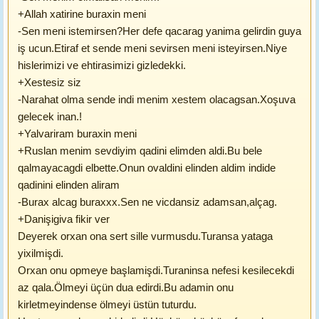
+Allah xatirine buraxin meni
-Sen meni istemirsen?Her defe qacarag yanima gelirdin guya
iş ucun.Etiraf et sende meni sevirsen meni isteyirsen.Niye
hislerimizi ve ehtirasimizi gizledekki.
+Xestesiz siz
-Narahat olma sende indi menim xestem olacagsan.Xoşuva
gelecek inan.!
+Yalvariram buraxin meni
+Ruslan menim sevdiyim qadini elimden aldi.Bu bele
qalmayacagdi elbette.Onun ovaldini elinden aldim indide
qadinini elinden aliram
-Burax alcag buraxxx.Sen ne vicdansiz adamsan,alçag.
+Danişigiva fikir ver
Deyerek orxan ona sert sille vurmusdu.Turansa yataga
yixilmişdi.
Orxan onu opmeye başlamişdi.Turaninsa nefesi kesilecekdi
az qala.Ölmeyi üçün dua edirdi.Bu adamin onu
kirletmeyindense ölmeyi üstün tuturdu.