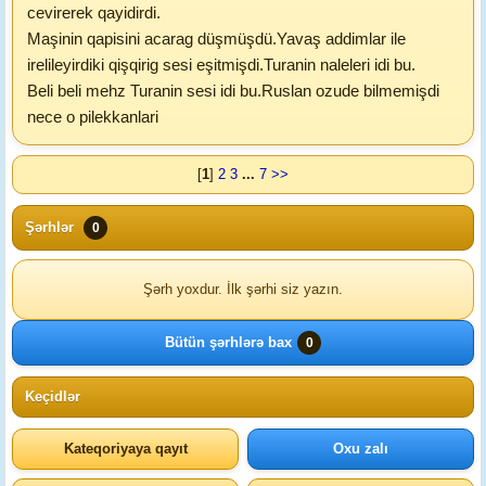
cevirerek qayidirdi.
Maşinin qapisini acarag düşmüşdü.Yavaş addimlar ile
irelileyirdiki qişqirig sesi eşitmişdi.Turanin naleleri idi bu.
Beli beli mehz Turanin sesi idi bu.Ruslan ozude bilmemişdi
nece o pilekkanlari
[
1
]
2
3
...
7
>>
Şərhlər
0
Şərh yoxdur. İlk şərhi siz yazın.
Bütün şərhlərə bax
0
Keçidlər
Kateqoriyaya qayıt
Oxu zalı