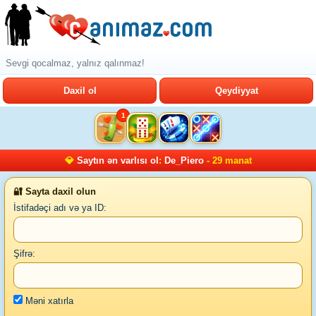
Sevgi qocalmaz, yalnız qalınmaz!
Daxil ol
Qeydiyyat
1
💎
Saytın ən varlısı ol
:
De_Piero
- 29 manat
🔐 Sayta daxil olun
İstifadəçi adı və ya ID:
Şifrə:
Məni xatırla