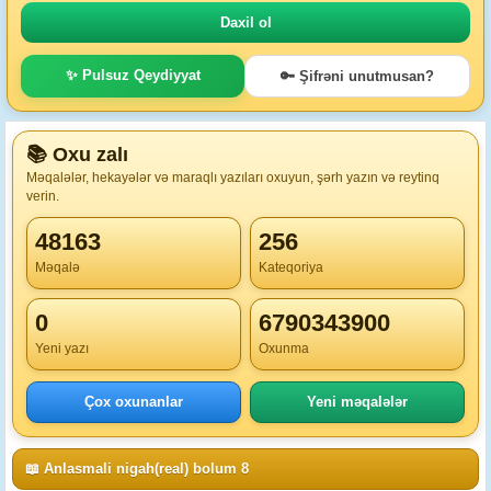
✨ Pulsuz Qeydiyyat
🔑 Şifrəni unutmusan?
📚 Oxu zalı
Məqalələr, hekayələr və maraqlı yazıları oxuyun, şərh yazın və reytinq
verin.
48163
256
Məqalə
Kateqoriya
0
6790343900
Yeni yazı
Oxunma
Çox oxunanlar
Yeni məqalələr
📖 Anlasmali nigah(real) bolum 8