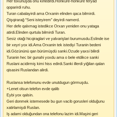
Her toxunuşda onu kirledirdi.Hönküre-hönküre feryad
qoparirdi ruhu.
Turan cabalayirdi ama Orxanin elinden qaca bilmirdi.
Qişqirarağ “Seni isteyirem” deyirdi namerd.
Her defe qalxmag istedikce Orxan yeniden onu yataga
atirdi.Elinden qurtula bilmirdi Turan.
Sesiz otaği hicqiraglari ve yalvarişlari burumusdu.Eslinde ise
bir xeyri yox idi.Ama Orxanin tek istediyi Turanin bedeni
idi.Gözününü qan bürümüşdü sanki.Ozude yaxsi bilirdi
Turanin hec bir gunahi yoxdu ama o bele etdikce sanki
Ruslani acidirmiş kimi hiss edirdi.Sanki illerdi yiğilan qalan
qisasini Ruslandan alirdi.
Ruslansa telefonunu evde unutdugun görmuşdu.
+Lenet olsun telefon evde qalib
Eybi yox qalsin.
Geri donmek istemesede bu gun vacib gorusleri olduğunu
xatirlamişdi Ruslan.
Iş adami olduğundan ona telefonu lazim idi.Maşini geri