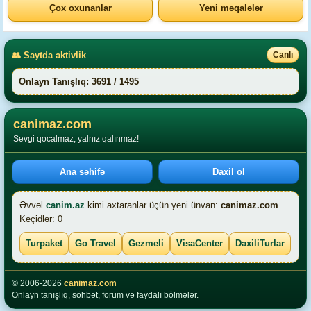
Çox oxunanlar
Yeni məqalələr
👥 Saytda aktivlik
Canlı
Onlayn Tanışlıq: 3691 / 1495
canimaz.com
Sevgi qocalmaz, yalnız qalınmaz!
Ana səhifə
Daxil ol
Əvvəl
canim.az
kimi axtaranlar üçün yeni ünvan:
canimaz.com
.
Keçidlər: 0
Turpaket
Go Travel
Gezmeli
VisaCenter
DaxiliTurlar
© 2006-2026
canimaz.com
Onlayn tanışlıq, söhbət, forum və faydalı bölmələr.