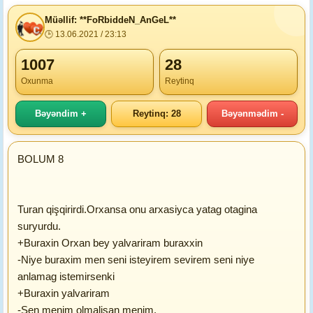
Müəllif: **FoRbiddeN_AnGeL**
🕒 13.06.2021 / 23:13
1007
28
Oxunma
Reytinq
Bəyəndim +
Reytinq: 28
Bəyənmədim -
BOLUM 8
Turan qişqirirdi.Orxansa onu arxasiyca yatag otagina
suryurdu.
+Buraxin Orxan bey yalvariram buraxxin
-Niye buraxim men seni isteyirem sevirem seni niye
anlamag istemirsenki
+Buraxin yalvariram
-Sen menim olmalisan menim.