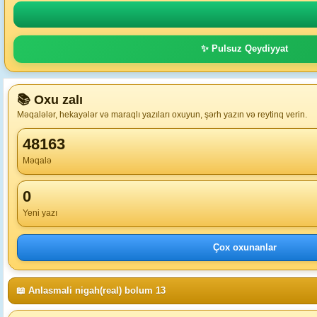
✨ Pulsuz Qeydiyyat
📚 Oxu zalı
Məqalələr, hekayələr və maraqlı yazıları oxuyun, şərh yazın və reytinq verin.
48163
Məqalə
0
Yeni yazı
Çox oxunanlar
📖 Anlasmali nigah(real) bolum 13