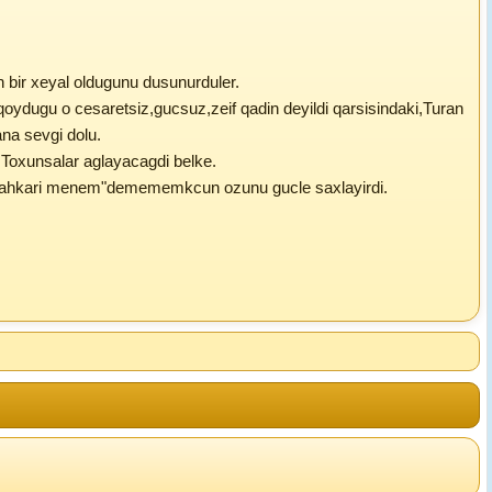
un bir xeyal oldugunu dusunurduler.
qoydugu o cesaretsiz,gucsuz,zeif qadin deyildi qarsisindaki,Turan
na sevgi dolu.
.Toxunsalar aglayacagdi belke.
gunahkari menem"demememkcun ozunu gucle saxlayirdi.