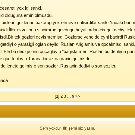
sareti yox idi sanki.
aid olduguna emin olmusdu.
ir birilerin gozlerine baxarag yox etmeye calisirdilar sanki.Yadaki bun
di.İller evvel onu sindirarag qovdugu,heyatimdan cix get dediyi,tek 
i.Bir tek gozleri deyismemisdi.Gozlerse yene de eyni baxirdi Rusla
diyi o yarasigli oglan deyildi Ruslan.Ariglamis ve qocalmisdi sanki
i.Ele bu deqiqe onu qucaglayib "bagisla meni Ruslan bu denlerin 
 guc toplayib Turana bir az da yaxin gelmisdi.
e lenete gelmis o son sozler ,Ruslanin dediyi o son sozler.
inda
[
1
]
2
3
...
9
>>
Şərh yoxdur. İlk şərhi siz yazın.