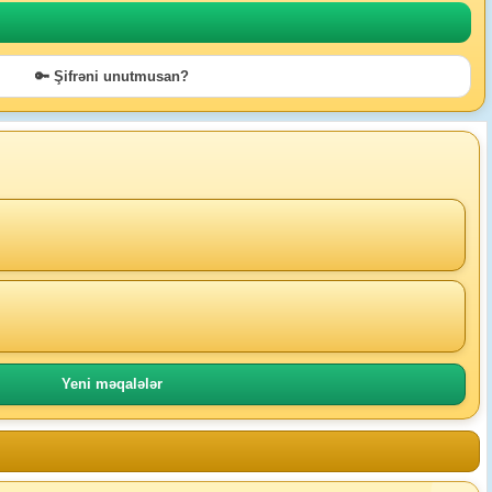
🔑 Şifrəni unutmusan?
Yeni məqalələr