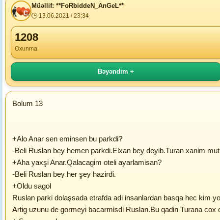
Müəllif: **FoRbiddeN_AnGeL**
🕒 13.06.2021 / 23:34
1208
Oxunma
Bəyəndim +
Bolum 13
+Alo Anar sen eminsen bu parkdi?
-Beli Ruslan bey hemen parkdi.Elxan bey deyib.Turan xanim mutl
+Aha yaxşi Anar.Qalacagim oteli ayarlamisan?
-Beli Ruslan bey her şey hazirdi.
+Oldu sagol
Ruslan parki dolaşsada etrafda adi insanlardan basqa hec kim yox 
Artig uzunu de gormeyi bacarmisdi Ruslan.Bu qadin Turana cox oxs