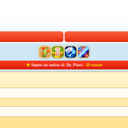
💎
Saytın ən varlısı ol
:
De_Piero
- 29 manat