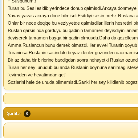
+ Susqunum.!
Turan bu Sesi esidib yerindece donub qalmisdi.Arxaya donmeye ce
Yavas yavas arxaya done bilmisdi.Esitdiyi sesin mehz Ruslana 
Onlar bir nece deqiqe bu veziyyetde qalmisdilar.İllerin hesretini b
Ruslan qarsisinda gorduyu bu qadinin tamamen deyisdiyini anlamis
deyiserek tamamen başqa bir qadin olmusdu.Daha da gozellesmisd
Amma Ruslancun bunu demek olmazdi.İller evvel Turanin qoyub get
Turaninsa Ruslanin sacindaki beyaz denler gozunden qacmamisd
Bir az daha bir birlerine baxdigdan sonra nehayetki Ruslan ozunde
Turan her seyi unudub bu anda Ruslanin boynuna sarilmag istesed
"evimden ve heyatimdan get"
Sozlerini hele de unuda bilmemisdi.Sanki her sey kilidlenib bogaz
Şərhlər
0