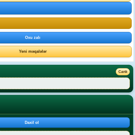
Oxu zalı
Yeni məqalələr
Canlı
Daxil ol