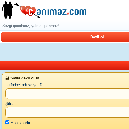
Sevgi qocalmaz, yalnız qalınmaz!
Daxil ol
🔐 Sayta daxil olun
İstifadəçi adı və ya ID:
Şifrə:
Məni xatırla