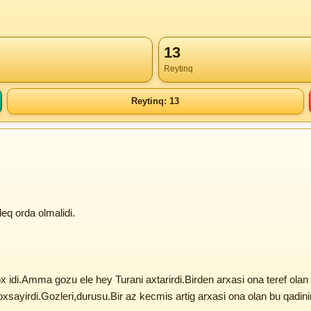
13
Reytinq
Reytinq: 13
eq orda olmalidi.
idi.Amma gozu ele hey Turani axtarirdi.Birden arxasi ona teref olan b
ayirdi.Gozleri,durusu.Bir az kecmis artig arxasi ona olan bu qadinin