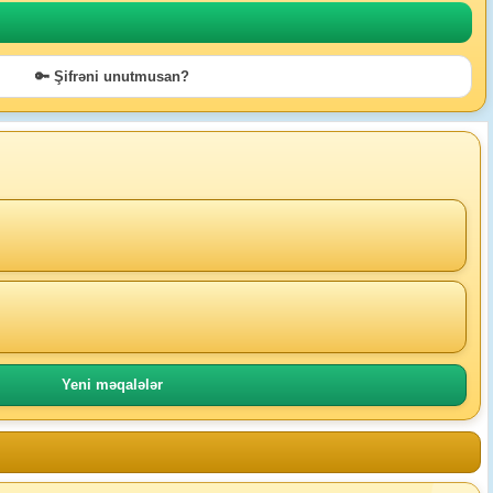
🔑 Şifrəni unutmusan?
Yeni məqalələr