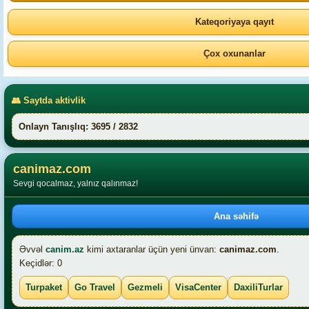
Kateqoriyaya qayıt
Çox oxunanlar
👥 Saytda aktivlik
Onlayn Tanışlıq: 3695 / 2832
canimaz.com
Sevgi qocalmaz, yalnız qalınmaz!
Ana səhifə
Əvvəl
canim.az
kimi axtaranlar üçün yeni ünvan:
canimaz.com
.
Keçidlər: 0
Turpaket
Go Travel
Gezmeli
VisaCenter
DaxiliTurlar