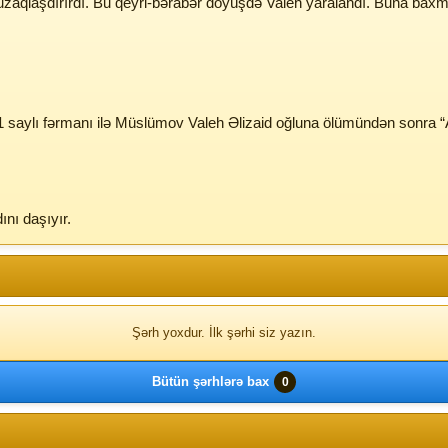
zaqlaşdırırdı. Bu qeyri-bərabər döyüşdə Valeh yaralandı. Buna baxm
831 saylı fərmanı ilə Müslümov Valeh Əlizaid oğluna ölümündən sonra “
ını daşıyır.
Şərh yoxdur. İlk şərhi siz yazın.
Bütün şərhlərə bax
0