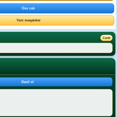
Oxu zalı
Yeni məqalələr
Canlı
Daxil ol