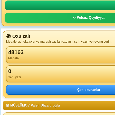
✨ Pulsuz Qeydiyyat
📚 Oxu zalı
Məqalələr, hekayələr və maraqlı yazıları oxuyun, şərh yazın və reytinq verin.
48163
Məqalə
0
Yeni yazı
Çox oxunanlar
📖 MÜSLÜMOV Valeh Əlizaid oğlu