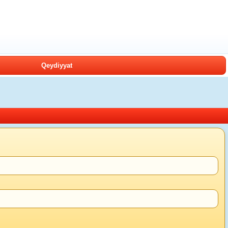
Qeydiyyat