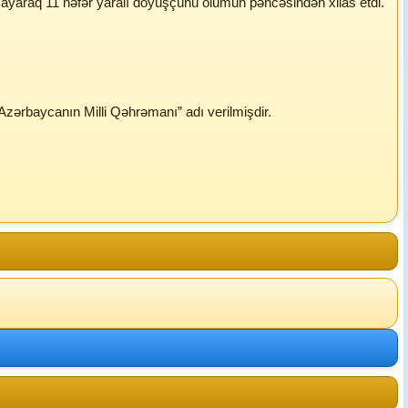
ayaraq 11 nəfər yaralı döyüşçünü ölümün pəncəsindən xilas etdi.
Azərbaycanın Milli Qəhrəmanı” adı verilmişdir.