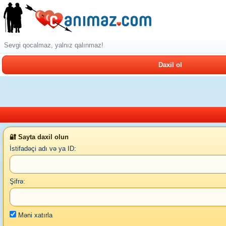
Sevgi qocalmaz, yalnız qalınmaz!
Daxil ol
🔐 Sayta daxil olun
İstifadəçi adı və ya ID:
Şifrə:
Məni xatırla