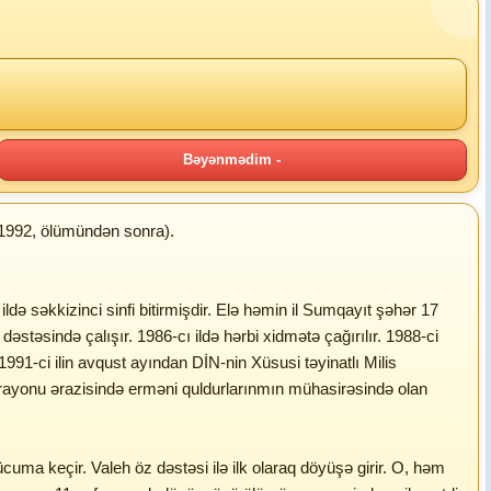
Bəyənmədim -
.1992, ölümündən sonra).
ldə səkkizinci sinfi bitirmişdir. Elə həmin il Sumqayıt şəhər 17
əstəsində çalışır. 1986-cı ildə hərbi xidmətə çağırılır. 1988-ci
991-ci ilin avqust ayından DİN-nin Xüsusi təyinatlı Milis
i rayonu ərazisində erməni quldurlarınmın mühasirəsində olan
ma keçir. Valeh öz dəstəsi ilə ilk olaraq döyüşə girir. O, həm