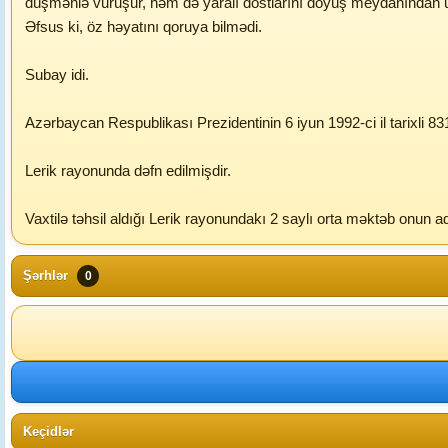
düşmənlə vuruşur, həm də yaralı dostlarını döyüş meydanından u
Əfsus ki, öz həyatını qoruya bilmədi.
Subay idi.
Azərbaycan Respublikası Prezidentinin 6 iyun 1992-ci il tarixli 
Lerik rayonunda dəfn edilmişdir.
Vaxtilə təhsil aldığı Lerik rayonundakı 2 saylı orta məktəb onun ad
Şərhlər
0
Keçidlər