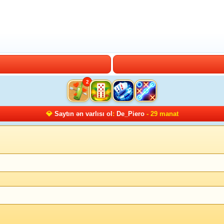
2
💎
Saytın ən varlısı ol
:
De_Piero
- 29 manat