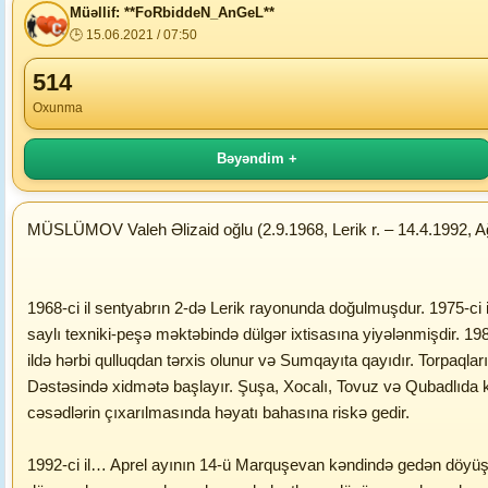
Müəllif: **FoRbiddeN_AnGeL**
🕒 15.06.2021 / 07:50
514
Oxunma
Bəyəndim +
MÜSLÜMOV Valeh Əlizaid oğlu (2.9.1968, Lerik r. – 14.4.1992, A
1968-ci il sentyabrın 2-də Lerik rayonunda doğulmuşdur. 1975-ci ild
saylı texniki-peşə məktəbində dülgər ixtisasına yiyələnmişdir. 1984
ildə hərbi qulluqdan tərxis olunur və Sumqayıta qayıdır. Torpaqlar
Dəstəsində xidmətə başlayır. Şuşa, Xocalı, Tovuz və Qubadlıda ke
cəsədlərin çıxarılmasında həyatı bahasına riskə gedir.
1992-ci il… Aprel ayının 14-ü Marquşevan kəndində gedən döyüş… 