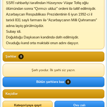
SSRİ rəhbərliyi tərəfindən Hüseynov Vüqar Tofiq oğlu
ölümündən sonra “Qırmızı ulduz” ordeni ilə təltif edilmişdir.
Azərbaycan Respublikası Prezidentinin 6 iyun 1992-ci il
tarixli 831 saylı fərmanı ilə “Azərbaycanın Milli Qəhrəmanı”
adına layiq görülmüşdür.
Subay idi.
Doğulduğu Daşkəsən kəndində dəfn edilmişdir.
Oxuduğu kənd orta məktəbi onun adını daşıyır.
Şərhlər
0
Şərh yoxdur. İlk şərhi siz yazın.
Bütün şərhlərə bax
0
Keçidlər
Kateqoriyaya qayıt
Oxu zalı