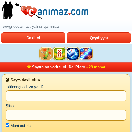
Sevgi qocalmaz, yalnız qalınmaz!
Daxil ol
Qeydiyyat
💎
Saytın ən varlısı ol
:
De_Piero
- 29 manat
🔐 Sayta daxil olun
İstifadəçi adı və ya ID:
Şifrə:
Məni xatırla