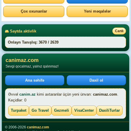
Çox oxunanlar
Yeni məqalələr
👥 Saytda aktivlik
Canlı
Onlayn Tanışlıq: 3670 / 2639
canimaz.com
Sevgi qocalmaz, yalnız qalınmaz!
Ana səhifə
Daxil ol
Əvvəl
canim.az
kimi axtaranlar üçün yeni ünvan:
canimaz.com
.
Keçidlər: 0
Turpaket
Go Travel
Gezmeli
VisaCenter
DaxiliTurlar
© 2006-2026
canimaz.com