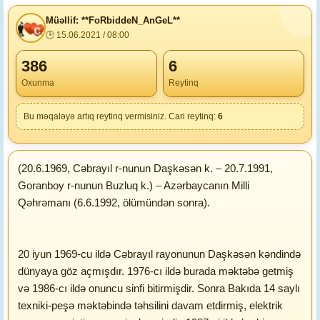
Müəllif: **FoRbiddeN_AnGeL**
🕒 15.06.2021 / 08:00
386
6
Oxunma
Reytinq
Bu məqaləyə artıq reytinq vermisiniz. Cari reytinq:
6
(20.6.1969, Cəbrayıl r-nunun Daşkəsən k. – 20.7.1991,
Goranboy r-nunun Buzluq k.) – Azərbaycanın Milli
Qəhrəmanı (6.6.1992, ölümündən sonra).
20 iyun 1969-cu ildə Cəbrayıl rayonunun Daşkəsən kəndində
dünyaya göz açmışdır. 1976-cı ildə burada məktəbə getmiş
və 1986-cı ildə onuncu sinfi bitirmişdir. Sonra Bakıda 14 saylı
texniki-peşə məktəbində təhsilini davam etdirmiş, elektrik