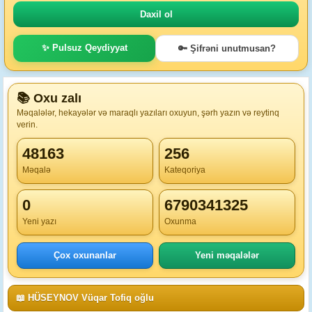
✨ Pulsuz Qeydiyyat
🔑 Şifrəni unutmusan?
📚 Oxu zalı
Məqalələr, hekayələr və maraqlı yazıları oxuyun, şərh yazın və reytinq
verin.
48163
256
Məqalə
Kateqoriya
0
6790341325
Yeni yazı
Oxunma
Çox oxunanlar
Yeni məqalələr
📖 HÜSEYNOV Vüqar Tofiq oğlu