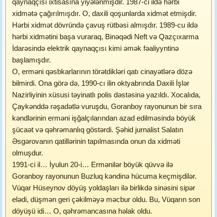
qaynaqçısı ixtisasına yiyələnmişdir. 1987-ci ildə hərbi
xidmətə çağırılmışdır. O, daxili qoşunlarda xidmət etmişdir.
Hərbi xidmət dövründə çavuş rütbəsi almışdır. 1989-cu ildə
hərbi xidmətini başa vuraraq, Binəqədi Neft və Qazçıxarma
İdarəsində elektrik qaynaqçısı kimi əmək fəaliyyntinə
başlamışdır.
O, erməni qəsbkarlarının törətdikləri qatı cinayətlərə dözə
bilmirdi. Ona görə də, 1990-cı ilin oktyabrında Daxili İşlər
Nazirliyinin xüsusi təyinatlı polis dəstəsinə yazıldı. Xocalıda,
Çaykənddə rəşadətlə vuruşdu, Goranboy rayonunun bir sıra
kəndlərinin erməni işğalçılarından azad edilməsində böyük
şücaət və qəhrəmanlıq göstərdi. Şəhid jurnalist Salatın
Əsgərovanın qatillərinin tapılmasında onun da xidməti
olmuşdur.
1991-ci il… İyulun 20-i… Ermənilər böyük qüvvə ilə
Goranboy rayonunun Buzluq kəndinə hücuma keçmişdilər.
Vüqar Hüseynov döyüş yoldaşları ilə birlikdə sinəsini sipər
elədi, düşmən geri çəkilməyə məcbur oldu. Bu, Vüqarın son
döyüşü idi… O, qəhrəmancasına həlak oldu.