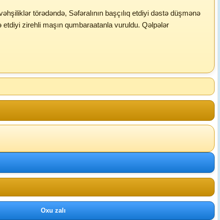
şiliklər törədəndə, Səfəralının başçılıq etdiyi dəstə düşmənə
arə etdiyi zirehli maşın qumbaraatanla vuruldu. Qəlpələr
Oxu zalı