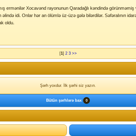
şmış ermənilər Xocavənd rayonunun Qaradağlı kəndində görünməmiş vəh
n əlində idi. Onlar hər an ölümlə üz-üzə gələ bilərdilər. Səfəralının id
k oldu.
[
1
]
2
3
>>
Şərh yoxdur. İlk şərhi siz yazın.
Bütün şərhlərə bax
0