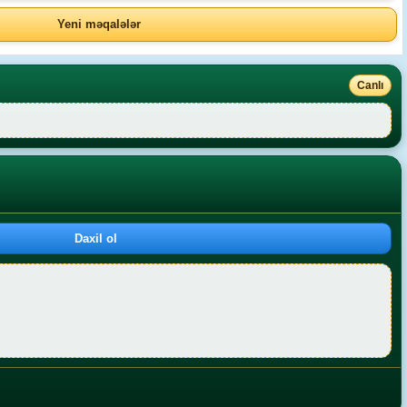
Yeni məqalələr
Canlı
Daxil ol