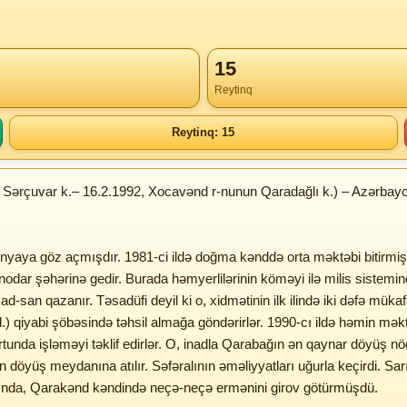
15
Reytinq
Reytinq: 15
ərçuvar k.– 16.2.1992, Xocavənd r-nunun Qaradağlı k.) – Azərbayca
aya göz açmışdır. 1981-ci ildə doğma kənddə orta məktəbi bitirmişdir.
snodar şəhərinə gedir. Burada həmyerlilərinin köməyi ilə milis sistem
d-san qazanır. Təsadüfi deyil ki o, xidmətinin ilk ilində iki dəfə mükaf
) qiyabi şöbəsində təhsil almağa göndərirlər. 1990-cı ildə həmin məktə
nda işləməyi təklif edirlər. O, inadla Qarabağın ən qaynar döyüş nöq
yüş meydanına atılır. Səfəralının əməliyyatları uğurla keçirdi. Sarış
sında, Qarakənd kəndində neçə-neçə ermənini girov götürmüşdü.