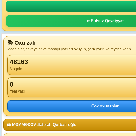
✨ Pulsuz Qeydiyyat
📚 Oxu zalı
Məqalələr, hekayələr və maraqlı yazıları oxuyun, şərh yazın və reytinq verin.
48163
Məqalə
0
Yeni yazı
Çox oxunanlar
📖 MƏMMƏDOV Səfəralı Qurban oğlu