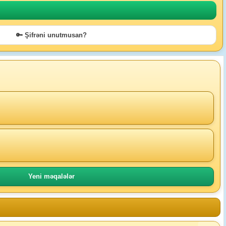
🔑 Şifrəni unutmusan?
Yeni məqalələr