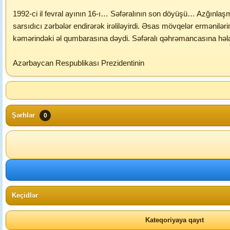
1992-ci il fevral ayının 16-ı… Səfəralının son döyüşü… Azğınla
sarsıdıcı zərbələr endirərək irəliləyirdi. Əsas mövqelər erməniləri
kəmərindəki əl qumbarasına dəydi. Səfəralı qəhrəmancasına həla
Azərbaycan Respublikası Prezidentinin
Şərhlər
0
Keçidlər
Kateqoriyaya qayıt