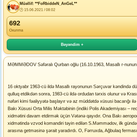
Müəllif: **FoRbiddeN_AnGeL**
🕒 15.06.2021 / 08:02
692
Oxunma
Bəyəndim +
MƏMMƏDOV Səfəralı Qurban oğlu (16.10.1963, Masallı r-nunun S
16 oktyabr 1963-cü ildə Masallı rayonunun Sərçuvar kəndində düny
qulluq etdikdən sonra, 1983-cü ildə ordudan tərxis olunur və Kra
nəfəri kimi fəaliyyətə başlayır və az müddətdə xüsusi bacarığı ilə a
Bakı Xüsusi Orta Milis Məktəbinin (indiki Polis Akademiyası – red.
xidmətini davam etdirmək üçün Vətənə qayıdır. Ona Bakı aeroportu
xidmətində vzvod komandiri təyin edilən S.Məmmədov, ilk gündən dö
arasına getməsinə şərait yaradırdı. O, Fərruxda, Ağbulaq ferma