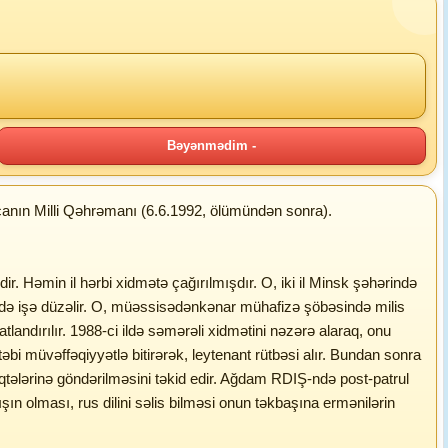
Bəyənmədim -
nın Milli Qəhrəmanı (6.6.1992, ölümündən sonra).
 Həmin il hərbi xidmətə çağırılmışdır. O, iki il Minsk şəhərində
ində işə düzəlir. O, müəssisədənkənar mühafizə şöbəsində milis
atlandırılır. 1988-ci ildə səmərəli xidmətini nəzərə alaraq, onu
bi müvəffəqiyyətlə bitirərək, leytenant rütbəsi alır. Bundan sonra
tələrinə göndərilməsini təkid edir. Ağdam RDIŞ-ndə post-patrul
ın olması, rus dilini səlis bilməsi onun təkbaşına ermənilərin