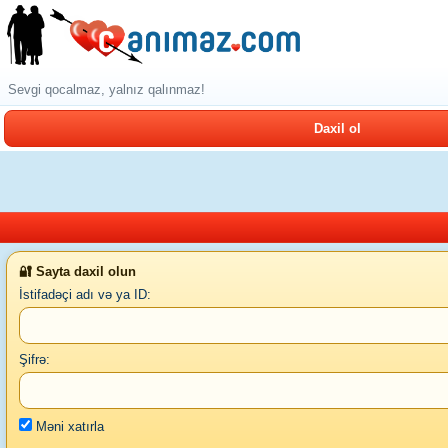
Sevgi qocalmaz, yalnız qalınmaz!
Daxil ol
🔐 Sayta daxil olun
İstifadəçi adı və ya ID:
Şifrə:
Məni xatırla