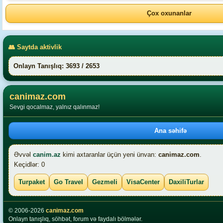
Çox oxunanlar
👥 Saytda aktivlik
Onlayn Tanışlıq: 3693 / 2653
canimaz.com
Sevgi qocalmaz, yalnız qalınmaz!
Ana səhifə
Əvvəl
canim.az
kimi axtaranlar üçün yeni ünvan:
canimaz.com
.
Keçidlər: 0
Turpaket
Go Travel
Gezmeli
VisaCenter
DaxiliTurlar
© 2006-2026
canimaz.com
Onlayn tanışlıq, söhbət, forum və faydalı bölmələr.