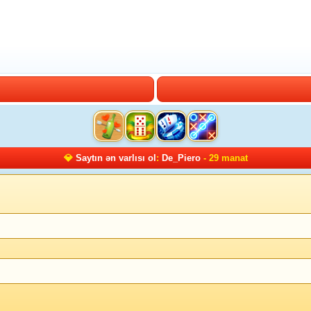
💎
Saytın ən varlısı ol
:
De_Piero
- 29 manat