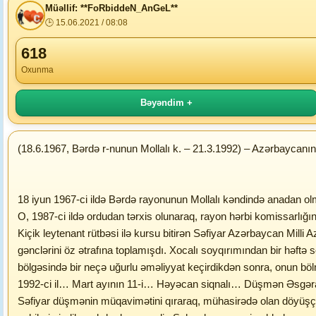
Müəllif: **FoRbiddeN_AnGeL**
🕒 15.06.2021 / 08:08
618
Oxunma
Bəyəndim +
(18.6.1967, Bərdə r-nunun Mollalı k. – 21.3.1992) – Azərbaycanı
18 iyun 1967-ci ildə Bərdə rayonunun Mollalı kəndində anadan olmu
O, 1987-ci ildə ordudan tərxis olunaraq, rayon hərbi komissarlığını
Kiçik leytenant rütbəsi ilə kursu bitirən Səfiyar Azərbaycan Milli
gənclərini öz ətrafına toplamışdı. Xocalı soyqırımından bir həft
bölgəsində bir neçə uğurlu əməliyyat keçirdikdən sonra, onun b
1992-ci il… Mart ayının 11-i… Həyəcan siqnalı… Düşmən Əsgəran y
Səfiyar düşmənin müqavimətini qıraraq, mühasirədə olan döyüşçülə