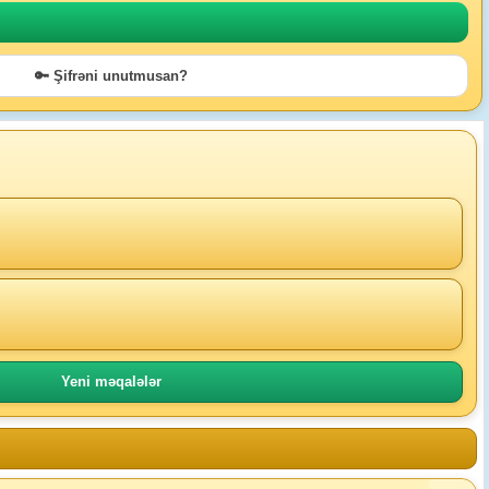
🔑 Şifrəni unutmusan?
Yeni məqalələr