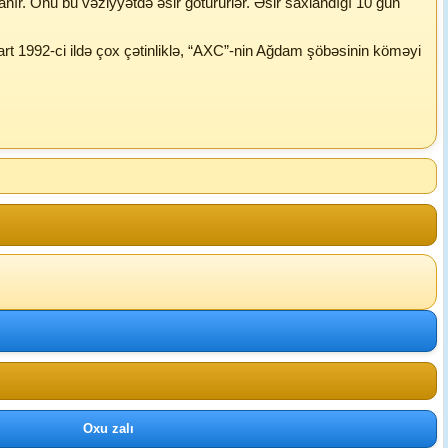
ır. Onu bu vəziyyətdə əsir götürürlər. Əsir saxlandığı 10 gün
art 1992-ci ildə çox çətinliklə, “AXC”-nin Ağdam şöbəsinin köməyi
Oxu zalı