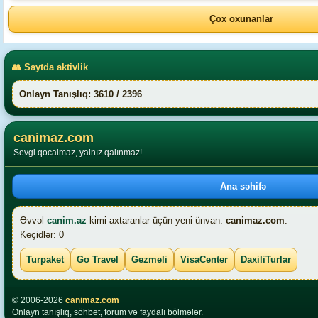
Çox oxunanlar
👥 Saytda aktivlik
Onlayn Tanışlıq: 3610 / 2396
canimaz.com
Sevgi qocalmaz, yalnız qalınmaz!
Ana səhifə
Əvvəl
canim.az
kimi axtaranlar üçün yeni ünvan:
canimaz.com
.
Keçidlər: 0
Turpaket
Go Travel
Gezmeli
VisaCenter
DaxiliTurlar
© 2006-2026
canimaz.com
Onlayn tanışlıq, söhbət, forum və faydalı bölmələr.