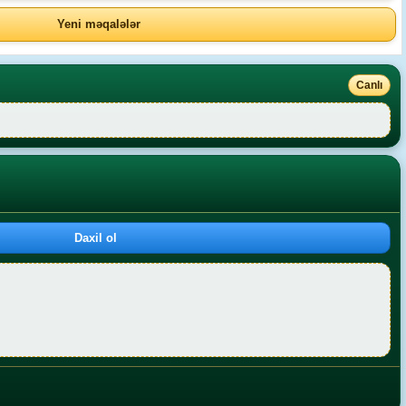
Yeni məqalələr
Canlı
Daxil ol