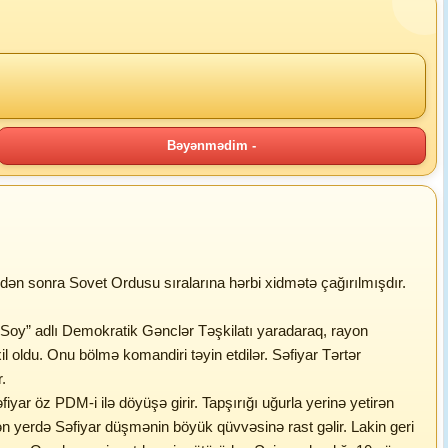
Bəyənmədim -
ldən sonra Sovet Ordusu sıralarına hərbi xidmətə çağırılmışdır.
ə “Soy” adlı Demokratik Gənclər Təşkilatı yaradaraq, rayon
 oldu. Onu bölmə komandiri təyin etdilər. Səfiyar Tərtər
.
 öz PDM-i ilə döyüşə girir. Tapşırığı uğurla yerinə yetirən
ən yerdə Səfiyar düşmənin böyük qüvvəsinə rast gəlir. Lakin geri