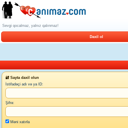
Sevgi qocalmaz, yalnız qalınmaz!
Daxil ol
🔐 Sayta daxil olun
İstifadəçi adı və ya ID:
Şifrə:
Məni xatırla