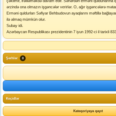
çəkilmir, irəliləməkdə davam edir. Səhərdən erməni quldurlarına 
ərzində ona olmazın işgəncələr verirlər. O, ağır işgəncələrə mətan
Erməni quldurları Səfiyar Behbudovun ayaqlarını məftillə bağlaya
ilə almaq mümkün olur.
Subay idi.
Azərbaycan Respublikası prezidentinin 7 iyun 1992-ci il tarixli 83
Şərhlər
0
Keçidlər
Kateqoriyaya qayıt