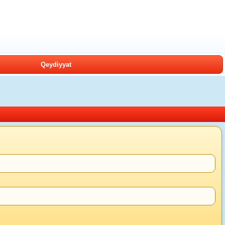
Qeydiyyat