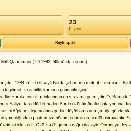
23
Reytinq
Reytinq: 23
n Milli Qəhrəmanı (7.6.1992, ölümündən sonra).
şdur. 1984-cü ildə 6 saylı Bərdə şəhər orta məktəbi bitirmişdir. Bir i
n təqdimatı ilə zabitlik kursuna göndərilmişdir.
 Azadlıq Hərəkatının ilk günlərindən ön sıralarda getmişdir. O, Bərdəd
ə sonra Səfiyar tərəddüd etmədən Bərdə özünümüdafiə batalyonuna daxil
ölməsini Ağdam istiqamətində gedən döyüşlərdə vuruşmağa göndərirlər
axınlığındakı postumuza hücum edərək oranı mühasirəyə alır. Səfiyar
rimizi xilas edir. Özü isə Əsgərana doğru irəliləyir. Qaraqaya deyil