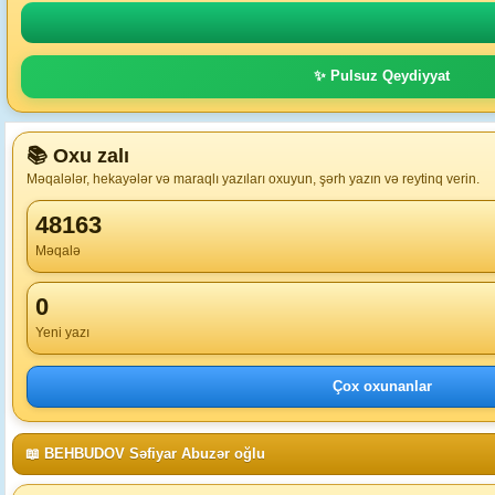
✨ Pulsuz Qeydiyyat
📚 Oxu zalı
Məqalələr, hekayələr və maraqlı yazıları oxuyun, şərh yazın və reytinq verin.
48163
Məqalə
0
Yeni yazı
Çox oxunanlar
📖 BEHBUDOV Səfiyar Abuzər oğlu