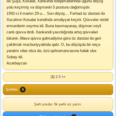
də Şuşa, Kosalar, Xankəndi istiqamətlərində uğurlu döyüş
yolu keçirmiş və düşmənin 5 postunu dağıtmışdır.
1992-ci il martın 29-u… Son döyüş… Fərhad öz dəstəsi ilə
Xocalının Kosalar kəndində əməliyyat keçirir. Qüvvələr nisbti
ermənilərin xeyrinə idi. Buna baxmayaraq, düşmən xeyli
canlı qüvvə itirdi. Xankəndi yaxınlığında artıq qüvvələri
tükənir. Əlavə qüvvə gəlmədiyinə görə öz dəstəsi ilə geri
çəkilmək məcburiyyətində qalır. O, bu döyüşdə bir neçə
yaralını xilas etsə də, özü qəhrəmancasına həlak olur.
Subay idi.
Azərbaycan
[
1
]
2
3
>>
Şərhlər
0
Şərh yoxdur. İlk şərhi siz yazın.