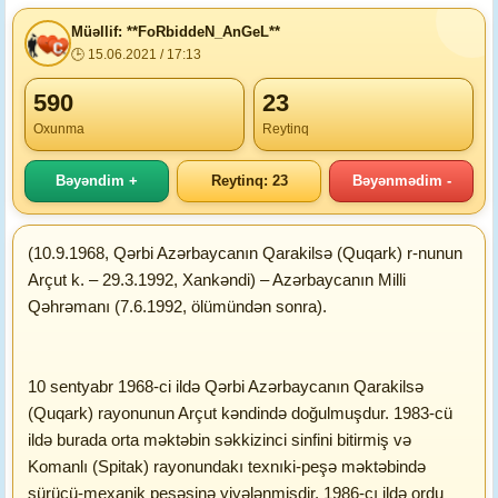
Müəllif: **FoRbiddeN_AnGeL**
🕒 15.06.2021 / 17:13
590
23
Oxunma
Reytinq
Bəyəndim +
Reytinq: 23
Bəyənmədim -
(10.9.1968, Qərbi Azərbaycanın Qarakilsə (Quqark) r-nunun
Arçut k. – 29.3.1992, Xankəndi) – Azərbaycanın Milli
Qəhrəmanı (7.6.1992, ölümündən sonra).
10 sentyabr 1968-ci ildə Qərbi Azərbaycanın Qarakilsə
(Quqark) rayonunun Arçut kəndində doğulmuşdur. 1983-cü
ildə burada orta məktəbin səkkizinci sinfini bitirmiş və
Komanlı (Spitak) rayonundakı texnıki-peşə məktəbində
sürücü-mexanik peşəsinə yiyələnmişdir. 1986-cı ildə ordu