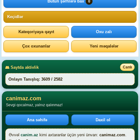
Bütün şərhlərə bax
0
Keçidlər
Kateqoriyaya qayıt
Oxu zalı
Çox oxunanlar
Yeni məqalələr
👥 Saytda aktivlik
Canlı
Onlayn Tanışlıq: 3609 / 2582
canimaz.com
Sevgi qocalmaz, yalnız qalınmaz!
Ana səhifə
Daxil ol
Əvvəl
canim.az
kimi axtaranlar üçün yeni ünvan:
canimaz.com
.