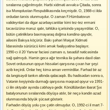
sıralarına çağırılmışdır. Hərbi xidməti əvvəlcə Çitada, sonra
isə Monqolustan Respublikasında keçmişdir. O, 1988-ci ildə
ordudan tərxis olunmuşdur. O zaman F.Hümbətovun
valideynləri də digər azərbaycanlılar kimi tez-tez erməni
təcavüzünə məruz qalır, təhlükə içərisində yaşayırdılar. O,
bütün çətinliklərə baxmayaraq doğma kəndinə qayıdır,
ailəsini Bakıya köçürür. Bakı şəhəri Məişət Xidməti
İdarəsində sürürücü kimi əmək fəaliyyətinə başlayır.
1990-cı il 20 Yanvar faciəsi zamanı o, təsadüf nəticəsində
sağ qalmışdı. Həmin gecə ağır texnika ilə şəhərə daxil olan
Sovet ordusunun qoşun hissələri qarşısına çıxan hər şeyi
əzib keçirdi. Onlar heç kimə aman vermirdilər. Fərhad bir az
da ləngisəydi tankın altında qalacaqdı. Bu hadisədən sonra o,
Vətənin keşiyində durmağı qarşısına məqsəd qoyur və 1991-
ci ilin oktyabr ayında cəbhəyə gedir. Könüllülərdən ibarət Şıx
batalyonunun sıralarında döyüşə atılır, bir neçə kəndin azad
olunmasında böyük şücaət göstərir.
Fərhadın döyüş yolu çox çətin olmuşdur. O, 1992-ci il mart 7-