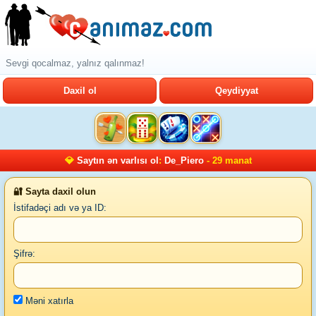
Sevgi qocalmaz, yalnız qalınmaz!
Daxil ol
Qeydiyyat
💎
Saytın ən varlısı ol
:
De_Piero
- 29 manat
🔐 Sayta daxil olun
İstifadəçi adı və ya ID:
Şifrə:
Məni xatırla