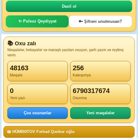
✨ Pulsuz Qeydiyyat
🔑 Şifrəni unutmusan?
📚 Oxu zalı
Məqalələr, hekayələr və maraqlı yazıları oxuyun, şərh yazın və reytinq
verin.
48163
256
Məqalə
Kateqoriya
0
6790317674
Yeni yazı
Oxunma
Çox oxunanlar
Yeni məqalələr
📖 HÜMBƏTOV Fərhad Qənbər oğlu