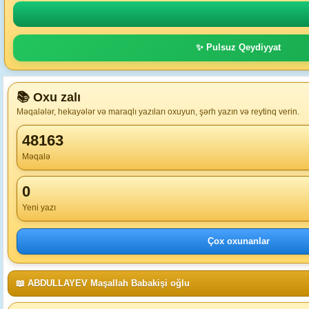
✨ Pulsuz Qeydiyyat
📚 Oxu zalı
Məqalələr, hekayələr və maraqlı yazıları oxuyun, şərh yazın və reytinq verin.
48163
Məqalə
0
Yeni yazı
Çox oxunanlar
📖 ABDULLAYEV Maşallah Babakişi oğlu