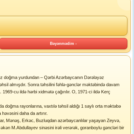
Bəyənmədim -
a öz doğma yurdundan – Qərbi Azərbaycanın Dərələyəz
hsil almışdır. Sonra təhsilini fəhlə-gənclər məktəbində davam
969-cu ildə hərbi xidmətə çağırılır. O, 1971-ci ildə Kerç
a doğma rayonlarına, vaxtılə təhsil aldığı 1 saylı orta məktəbə
 həvəsini daha da artırır.
açinar, Mənəş, Erkəc, Buzluqdan azərbaycanlılar yaşayan Zeyvə,
çəkən M.Abdullayev sinəsini irəli verərək, goranboylu gəncləri bir