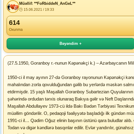
Müəllif: **FoRbiddeN_AnGeL**
🕒 15.06.2021 / 19:33
614
Oxunma
Bəyəndim +
(27.5.1950, Goranboy r.-nunun Kəpənəkçi k.) – Azərbaycanın Mil
1950-ci il may ayının 27-də Goranboy rayonunun Kəpənəkçi kənd
mahalından zorla qovulduğundan gəlib bu yerlərdə məskən salmışd
etdirmişdir. 15 yaşlı Maşallah Goranboy Subartezian Quyularının 
şəhərində ordudan tərxis olunaraq Bakıya gəlir və Neft Daşlarında
Maşallah Abdullayev 1973-cü ildə Bakı Bədən Tərbiyəsi Texnikumuna
müəllim göndərilir. O, pedaqoji fəaliyyətə başladığı ilk gündən müə
1991-ci il… Qədim Oğuz elinin başının üstünü qara buludlar alıb.
Todan və digər kəndlərə basqınlar edilir. Evlər yandırılır, günahs