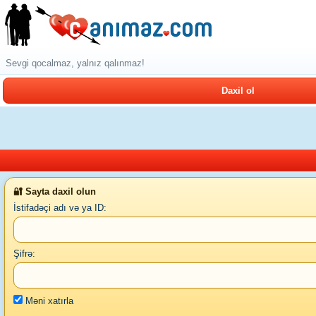
Sevgi qocalmaz, yalnız qalınmaz!
Daxil ol
🔐 Sayta daxil olun
İstifadəçi adı və ya ID:
Şifrə:
Məni xatırla