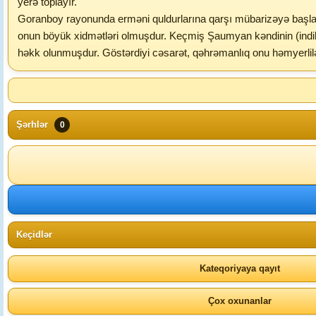
yerə toplayır.
Goranboy rayonunda erməni quldurlarına qarşı mübarizəyə başlaya
onun böyük xidmətləri olmuşdur. Keçmiş Şaumyan kəndinin (indik
həkk olunmuşdur. Göstərdiyi cəsarət, qəhrəmanlıq onu həmyerlil
Şərhlər
0
Keçidlər
Kateqoriyaya qayıt
Çox oxunanlar