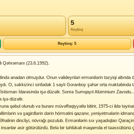
5
Reytinq
Reytinq: 5
li Qəhrəmanı (23.6.1992).
ində anadan olmuşdur. Onun valideynləri ermənilərin təzyiqi altınd
ı. O, səkkizinci sinfədək 1 saylı Goranboy şəhər orta məktəbində tə
İstismarı İdarəsində işə düzəlir. Sonra Sumqayıt Alüminium Zavodu… 1
 işə düzəlir.
 qəbul olunub və buranı müvəffəqiyyətlə bitirir, 1975-ci ildə təyinatl
llimlərin və şagirdlərin dərin hörmətini qazanır, yeniyetmələrin idmana
 Əhalinin dincliyi, növrağı pozulub. Ermənilərin sıx yaşadıqları Qar
ız insanlar əsir götürülürdü. Belə bir təhlükəli məqamda el təəssübünü 