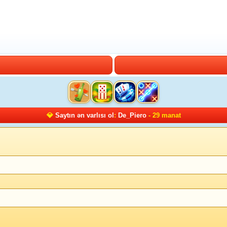
💎
Saytın ən varlısı ol
:
De_Piero
- 29 manat