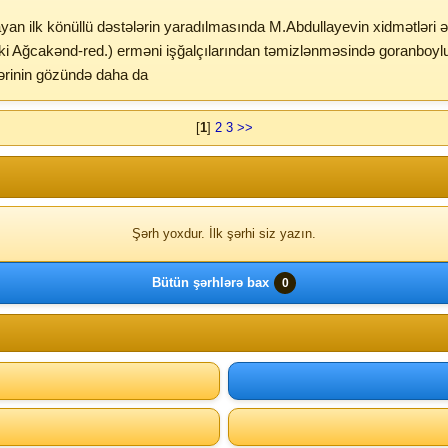
n ilk könüllü dəstələrin yaradılmasında M.Abdullayevin xidmətləri ə
i Ağcakənd-red.) erməni işğalçılarından təmizlənməsində goranboyl
ərinin gözündə daha da
[
1
]
2
3
>>
Şərh yoxdur. İlk şərhi siz yazın.
Bütün şərhlərə bax
0