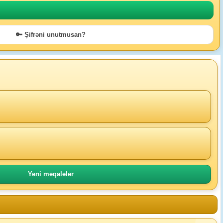
🔑 Şifrəni unutmusan?
Yeni məqalələr