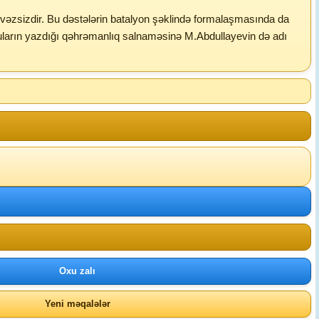
vəzsizdir. Bu dəstələrin batalyon şəklində formalaşmasında da
uların yazdığı qəhrəmanlıq salnaməsinə M.Abdullayevin də adı
Oxu zalı
Yeni məqalələr