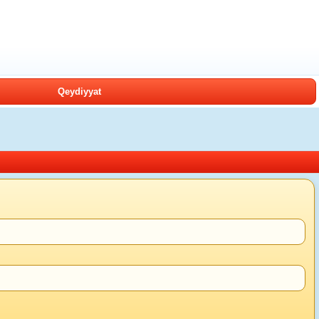
Qeydiyyat