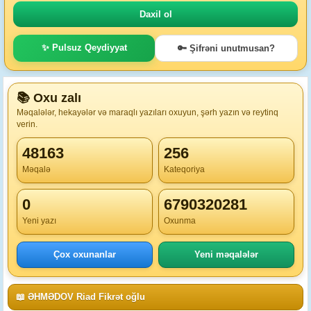
✨ Pulsuz Qeydiyyat
🔑 Şifrəni unutmusan?
📚 Oxu zalı
Məqalələr, hekayələr və maraqlı yazıları oxuyun, şərh yazın və reytinq
verin.
48163
256
Məqalə
Kateqoriya
0
6790320281
Yeni yazı
Oxunma
Çox oxunanlar
Yeni məqalələr
📖 ƏHMƏDOV Riad Fikrət oğlu