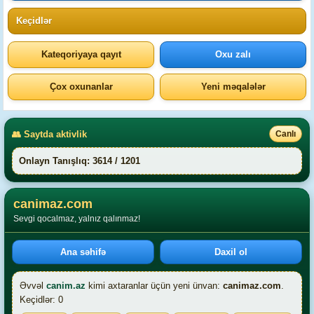
Keçidlər
Kateqoriyaya qayıt
Oxu zalı
Çox oxunanlar
Yeni məqalələr
👥 Saytda aktivlik
Canlı
Onlayn Tanışlıq: 3614 / 1201
canimaz.com
Sevgi qocalmaz, yalnız qalınmaz!
Ana səhifə
Daxil ol
Əvvəl
canim.az
kimi axtaranlar üçün yeni ünvan:
canimaz.com
.
Keçidlər: 0