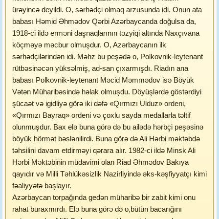
ürəyincə deyildi. O, sərhədçi olmaq arzusunda idi. Onun ata
babası Həmid Əhmədov Qərbi Azərbaycanda doğulsa da,
1918-ci ildə erməni daşnaqlarının təzyiqi altında Naxçıvana
köçməyə məcbur olmuşdur. O, Azərbaycanın ilk
sərhədçilərindən idi. Məhz bu peşədə o, Polkovnik-leytenant
rütbəsinəcən yüksəlmiş, ad-san çıxarmışdı. Riadın ana
babası Polkovnik-leytenant Məcid Məmmədov isə Böyük
Vətən Müharibəsində həlak olmuşdu. Döyüşlərdə göstərdiyi
şücaət və igidliyə görə iki dəfə «Qırmızı Ulduz» ordeni,
«Qırmızı Bayraq» ordeni və çoxlu sayda medallarla təltif
olunmuşdur. Bax elə buna görə də bu ailədə hərbçi peşəsinə
böyük hörmət bəslənilirdi. Buna görə də Ali Hərbi məktəbdə
təhsilini davam etdirməyi qərara alır. 1982-ci ildə Minsk Ali
Hərbi Məktəbinin müdavimi olan Riad Əhmədov Bakıya
qayıdır və Milli Təhlükəsizlik Nazirliyində əks-kəşfiyyatçı kimi
fəaliyyətə başlayır.
Azərbaycan torpağında gedən müharibə bir zabit kimi onu
rahat buraxmırdı. Elə buna görə də o,bütün bacarığını