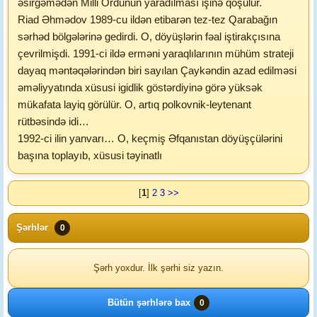
əsirgəmədən Milli Ordunun yaradılması işinə qoşulur.
Riad Əhmədov 1989-cu ildən etibarən tez-tez Qarabağın
sərhəd bölgələrinə gedirdi. O, döyüşlərin fəal iştirakçısına
çevrilmişdi. 1991-ci ildə erməni yaraqlılarının mühüm strateji
dayaq məntəqələrindən biri sayılan Çaykəndin azad edilməsi
əməliyyatında xüsusi igidlik göstərdiyinə görə yüksək
mükafata layiq görülür. O, artıq polkovnik-leytenant
rütbəsində idi…
1992-ci ilin yanvarı… O, keçmiş Əfqanıstan döyüşçülərini
başına toplayıb, xüsusi təyinatlı
[
1
]
2
3
>>
Şərhlər
0
Şərh yoxdur. İlk şərhi siz yazın.
Bütün şərhlərə bax
0