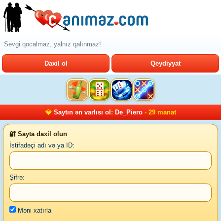
Sevgi qocalmaz, yalnız qalınmaz!
Daxil ol
Qeydiyyat
💎
Saytın ən varlısı ol
:
De_Piero
- 29 manat
🔐 Sayta daxil olun
İstifadəçi adı və ya ID:
Şifrə:
Məni xatırla