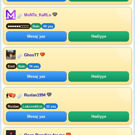
MoNTe_KaRLo
■■■■■■□□□□
Bakı
40 yaş
Mesaj yaz
Hədiyyə
GhosTT
Emil
Bakı
76 yaş
Mesaj yaz
Hədiyyə
Ruslan1994
Ruslan
La&ccedil;ın
32 yaş
Mesaj yaz
Hədiyyə