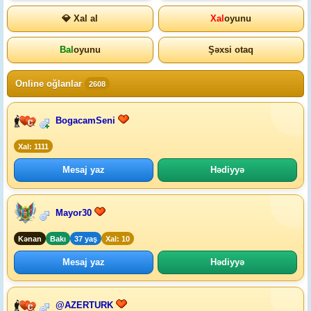
💎 Xal al
Xal
oyunu
Bal
oyunu
Şəxsi otaq
Online oğlanlar
2608
BogacamSeni
Xal: 1111
Mesaj yaz
Hədiyyə
Mayor30
Kənan
Bakı
37 yaş
Xal: 10
Mesaj yaz
Hədiyyə
@AZERTURK