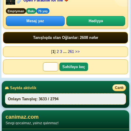
Open Paradise for me
Emptyman
Bakı
76 yaş
Mesaj yaz
Hədiyyə
Tanışlıqda olan Oğlanlar: 2608 nəfər
[
1
]
2
3
...
261
>>
👥 Saytda aktivlik
Canlı
Onlayn Tanışlıq: 3633 / 2794
canimaz.com
Sevgi qocalmaz, yalnız qalınmaz!