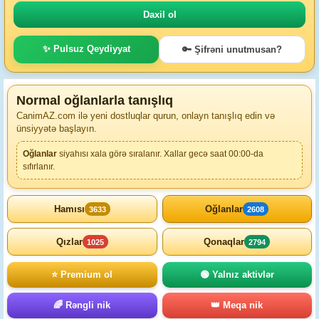
✨ Pulsuz Qeydiyyat
🔑 Şifrəni unutmusan?
Normal oğlanlarla tanışlıq
CanimAZ.com ilə yeni dostluqlar qurun, onlayn tanışlıq edin və
ünsiyyətə başlayın.
Oğlanlar
siyahısı xala görə sıralanır. Xallar gecə saat 00:00-da
sıfırlanır.
Hamısı
Oğlanlar
3633
2608
Qızlar
Qonaqlar
1025
2794
⭐ Premium ol
🟢 Yalnız aktivlər
🌈 Rəngli nik
👑 Meqa nik