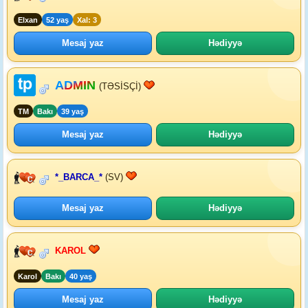
Elxan
52 yaş
Xal: 3
Mesaj yaz
Hədiyyə
ADMIN
(TƏSİSÇİ)
TM
Bakı
39 yaş
Mesaj yaz
Hədiyyə
*_BARCA_*
(SV)
Mesaj yaz
Hədiyyə
KAROL
Karol
Bakı
40 yaş
Mesaj yaz
Hədiyyə