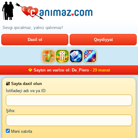
Sevgi qocalmaz, yalnız qalınmaz!
Daxil ol
Qeydiyyat
💎
Saytın ən varlısı ol
:
De_Piero
- 29 manat
🔐 Sayta daxil olun
İstifadəçi adı və ya ID:
Şifrə:
Məni xatırla