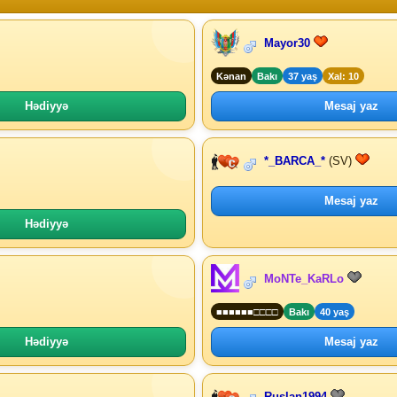
Mayor30
Kənan
Bakı
37 yaş
Xal: 10
Hədiyyə
Mesaj yaz
*_BARCA_*
(SV)
Mesaj yaz
Hədiyyə
MoNTe_KaRLo
■■■■■■□□□□
Bakı
40 yaş
Hədiyyə
Mesaj yaz
Ruslan1994