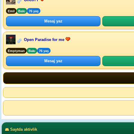
Emil
Bakı
76 yaş
Mesaj yaz
Open Paradise for me
Emptyman
Bakı
76 yaş
Mesaj yaz
👥 Saytda aktivlik