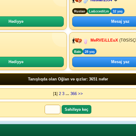
Ruslan
La&ccedil;ın
32 yaş
Hədiyyə
Mesaj yaz
MeRVEiLLEuX
(TƏSİSÇİ
Bakı
28 yaş
Hədiyyə
Mesaj yaz
Tanışlıqda olan Oğlan və qızlar: 3651 nəfər
[
1
]
2
3
...
366
>>