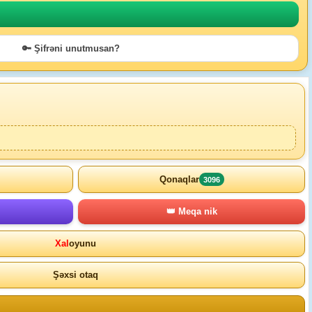
🔑 Şifrəni unutmusan?
Qonaqlar
3096
👑 Meqa nik
Xal
oyunu
Şəxsi otaq