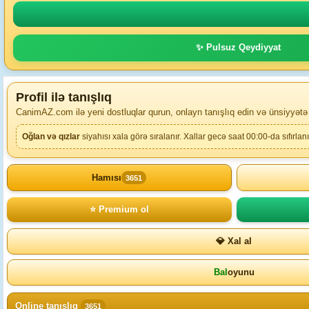
✨ Pulsuz Qeydiyyat
Profil ilə tanışlıq
CanimAZ.com ilə yeni dostluqlar qurun, onlayn tanışlıq edin və ünsiyyətə
Oğlan və qızlar
siyahısı xala görə sıralanır. Xallar gecə saat 00:00-da sıfırlanı
Hamısı
3651
⭐ Premium ol
💎 Xal al
Bal
oyunu
Online tanışlıq
3651