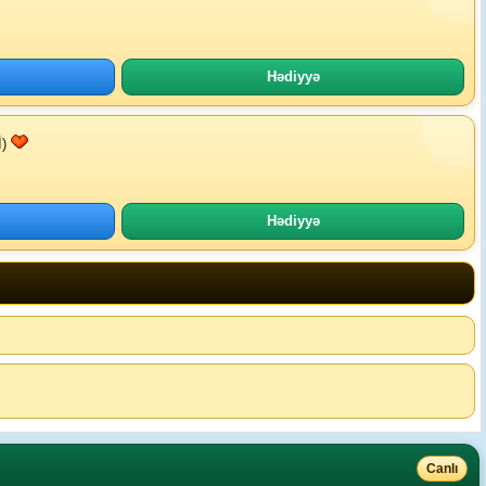
Hədiyyə
)
Hədiyyə
Canlı