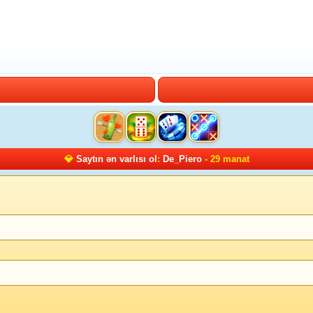
💎
Saytın ən varlısı ol
:
De_Piero
- 29 manat