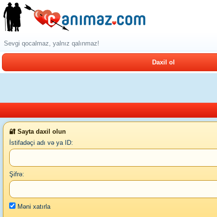
Sevgi qocalmaz, yalnız qalınmaz!
Daxil ol
🔐 Sayta daxil olun
İstifadəçi adı və ya ID:
Şifrə:
Məni xatırla