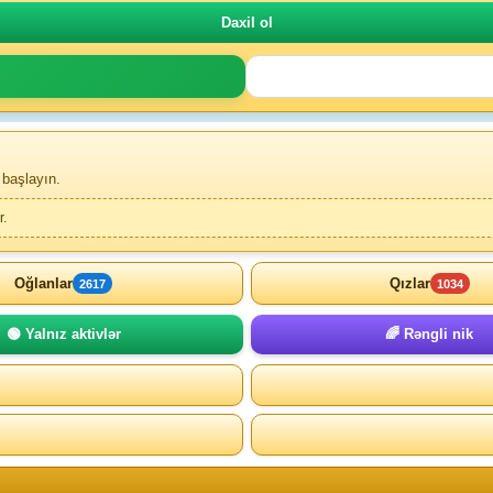
 başlayın.
r.
Oğlanlar
Qızlar
2617
1034
🟢 Yalnız aktivlər
🌈 Rəngli nik