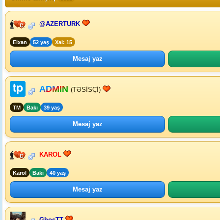
@AZERTURK
Elxan
52 yaş
Xal: 15
Mesaj yaz
ADMIN
(TƏSİSÇİ)
TM
Bakı
39 yaş
Mesaj yaz
KAROL
Karol
Bakı
40 yaş
Mesaj yaz
GhosTT