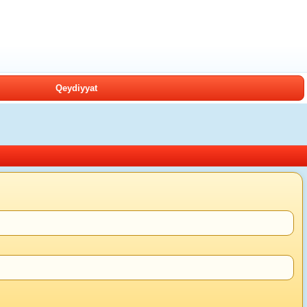
Qeydiyyat