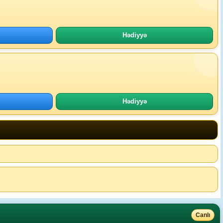
Hədiyyə
Hədiyyə
Canlı