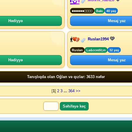
■■■■■■□□□□
Bakı
40 yaş
Hədiyyə
Mesaj yaz
Ruslan1994
Ruslan
La&ccedil;ın
32 yaş
Hədiyyə
Mesaj yaz
Tanışlıqda olan Oğlan və qızlar: 3633 nəfər
[
1
]
2
3
...
364
>>