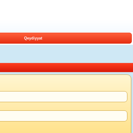
Qeydiyyat