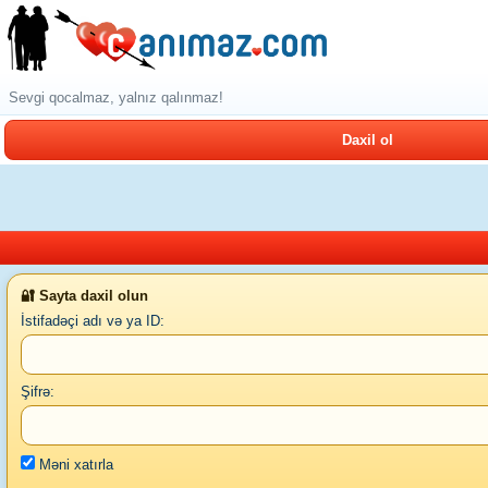
Sevgi qocalmaz, yalnız qalınmaz!
Daxil ol
🔐 Sayta daxil olun
İstifadəçi adı və ya ID:
Şifrə:
Məni xatırla