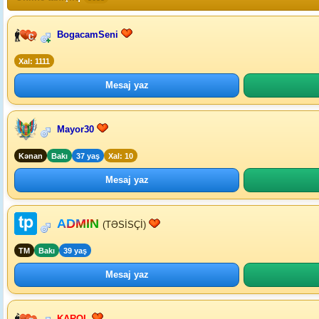
BogacamSeni
Xal: 1111
Mesaj yaz
Mayor30
Kənan
Bakı
37 yaş
Xal: 10
Mesaj yaz
ADMIN
(TƏSİSÇİ)
TM
Bakı
39 yaş
Mesaj yaz
KAROL