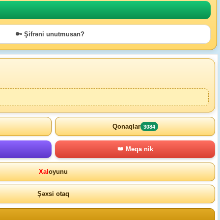
🔑 Şifrəni unutmusan?
Qonaqlar
3084
👑 Meqa nik
Xal
oyunu
Şəxsi otaq