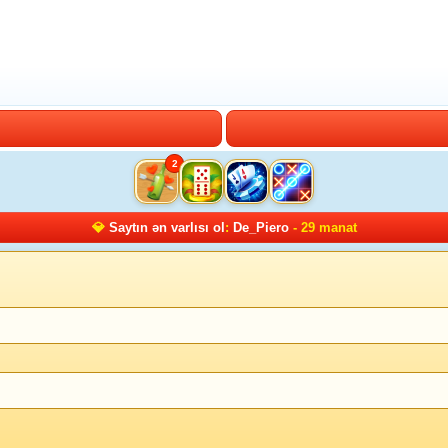
2
💎
Saytın ən varlısı ol
:
De_Piero
- 29 manat