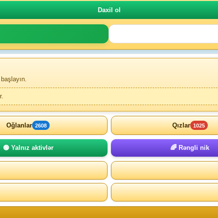
 başlayın.
r.
Oğlanlar
Qızlar
2608
1025
🟢 Yalnız aktivlər
🌈 Rəngli nik