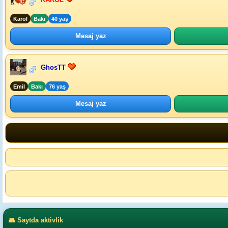
Karol
Bakı
40 yaş
Mesaj yaz
GhosTT
Emil
Bakı
76 yaş
Mesaj yaz
👥 Saytda aktivlik