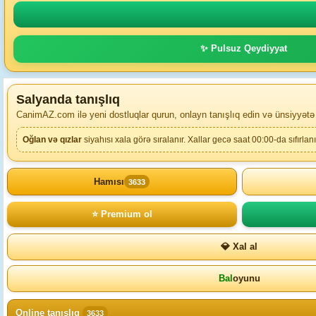
✨ Pulsuz Qeydiyyat
Salyanda tanışlıq
CanimAZ.com ilə yeni dostluqlar qurun, onlayn tanışlıq edin və ünsiyyətə
Oğlan və qızlar
siyahısı xala görə sıralanır. Xallar gecə saat 00:00-da sıfırlanı
Hamısı
3633
⭐ Premium ol
💎 Xal al
Bal
oyunu
Online tanışlıq
3633