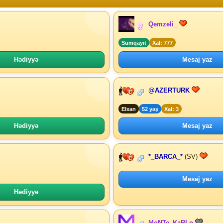
Qemzeli_
Sumqayıt
Xal: 777
Hədiyyə
Mesaj yaz
@AZERTURK
Elxan
52 yaş
Xal: 3
Hədiyyə
Mesaj yaz
*_BARCA_*
(SV)
Mesaj yaz
Hədiyyə
MoNTe_KaRLo