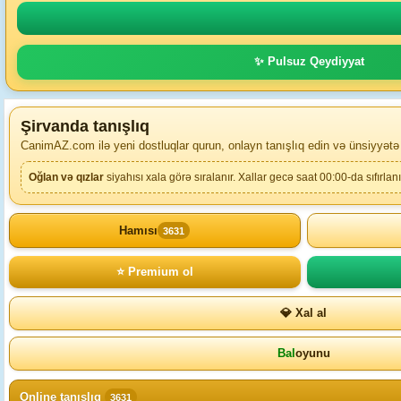
✨ Pulsuz Qeydiyyat
Şirvanda tanışlıq
CanimAZ.com ilə yeni dostluqlar qurun, onlayn tanışlıq edin və ünsiyyətə
Oğlan və qızlar
siyahısı xala görə sıralanır. Xallar gecə saat 00:00-da sıfırlanı
Hamısı
3631
⭐ Premium ol
💎 Xal al
Bal
oyunu
Online tanışlıq
3631