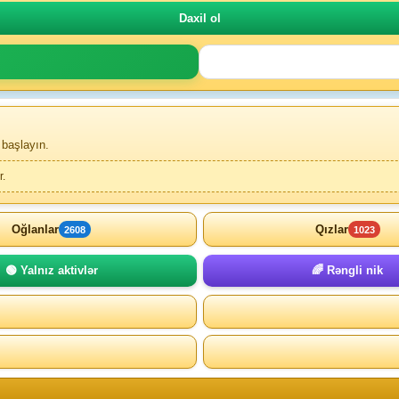
 başlayın.
r.
Oğlanlar
Qızlar
2608
1023
🟢 Yalnız aktivlər
🌈 Rəngli nik