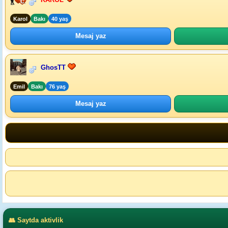
Karol
Bakı
40 yaş
Mesaj yaz
GhosTT
Emil
Bakı
76 yaş
Mesaj yaz
👥 Saytda aktivlik