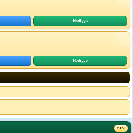
Hədiyyə
Hədiyyə
Canlı