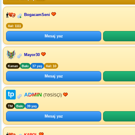
BogacamSeni
Xal: 1111
Mesaj yaz
Mayor30
Kənan
Bakı
37 yaş
Xal: 10
Mesaj yaz
ADMIN
(TƏSİSÇİ)
TM
Bakı
39 yaş
Mesaj yaz
KAROL