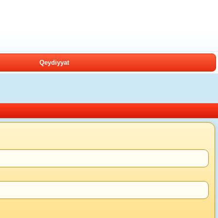
Qeydiyyat