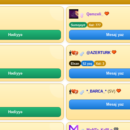
Qemzeli_
Sumqayıt
Xal: 777
Hədiyyə
Mesaj yaz
@AZERTURK
Elxan
52 yaş
Xal: 3
Hədiyyə
Mesaj yaz
*_BARCA_*
(SV)
Mesaj yaz
Hədiyyə
MoNTe_KaRLo