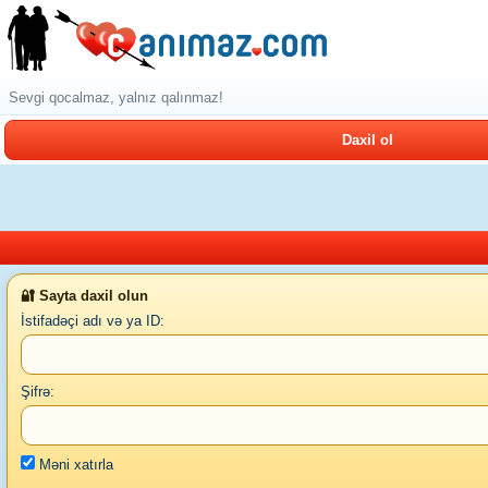
Sevgi qocalmaz, yalnız qalınmaz!
Daxil ol
🔐 Sayta daxil olun
İstifadəçi adı və ya ID:
Şifrə:
Məni xatırla