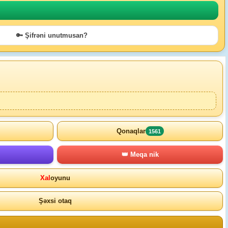
🔑 Şifrəni unutmusan?
Qonaqlar
1561
👑 Meqa nik
Xal
oyunu
Şəxsi otaq