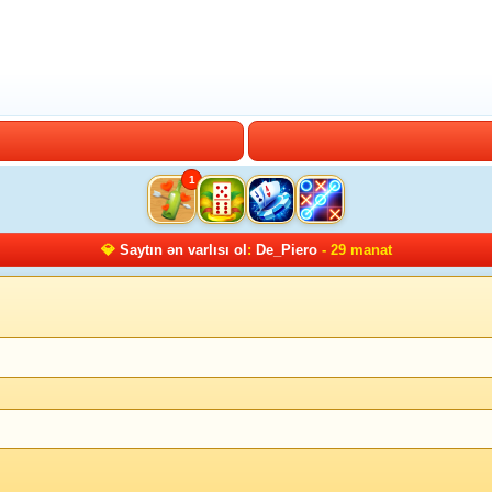
1
💎
Saytın ən varlısı ol
:
De_Piero
- 29 manat