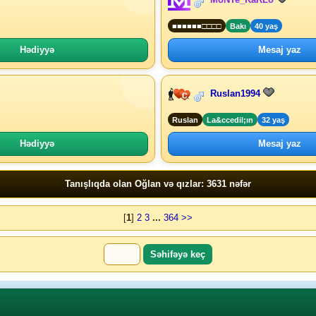
■■■■■■□□□□
Bakı
40 yaş
Hədiyyə
Mesaj yaz
Ruslan1994
Ruslan
La&ccedil;ın
32 yaş
Hədiyyə
Mesaj yaz
Tanışlıqda olan Oğlan və qızlar: 3631 nəfər
[
1
]
2
3
...
364
>>