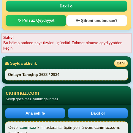
✨ Pulsuz Qeydiyyat
🔑 Şifrəni unutmusan?
Səhv!
Bu bölmə sadəcə sayt üzvləri üçündür! Zəhmət olmasa qeydiyyatdan
keçin.
👥 Saytda aktivlik
Canlı
Onlayn Tanışlıq: 3633 / 2934
canimaz.com
Sevgi qocalmaz, yalnız qalınmaz!
Ana səhifə
Daxil ol
Əvvəl
canim.az
kimi axtaranlar üçün yeni ünvan:
canimaz.com
.