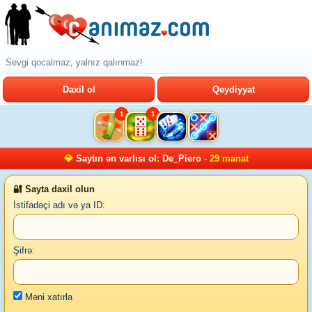
Sevgi qocalmaz, yalnız qalınmaz!
Daxil ol
Qeydiyyat
1
1
💎
Saytın ən varlısı ol
:
De_Piero
- 29 manat
🔐 Sayta daxil olun
İstifadəçi adı və ya ID:
Şifrə:
Məni xatırla