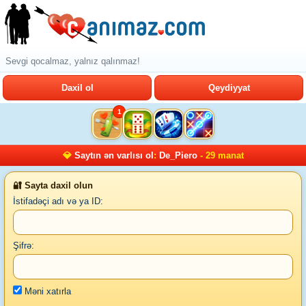
Sevgi qocalmaz, yalnız qalınmaz!
Daxil ol
Qeydiyyat
1
💎
Saytın ən varlısı ol
:
De_Piero
- 29 manat
🔐 Sayta daxil olun
İstifadəçi adı və ya ID:
Şifrə:
Məni xatırla