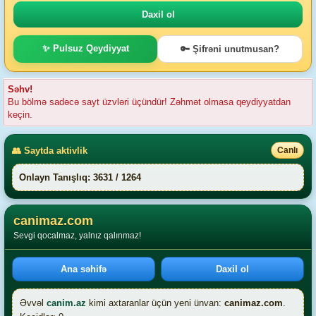
✨ Pulsuz Qeydiyyat
🔑 Şifrəni unutmusan?
Səhv!
Bu bölmə sadəcə sayt üzvləri üçündür! Zəhmət olmasa qeydiyyatdan
keçin.
👥 Saytda aktivlik
Canlı
Onlayn Tanışlıq: 3631 / 1264
canimaz.com
Sevgi qocalmaz, yalnız qalınmaz!
Ana səhifə
Daxil ol
Əvvəl
canim.az
kimi axtaranlar üçün yeni ünvan:
canimaz.com
.