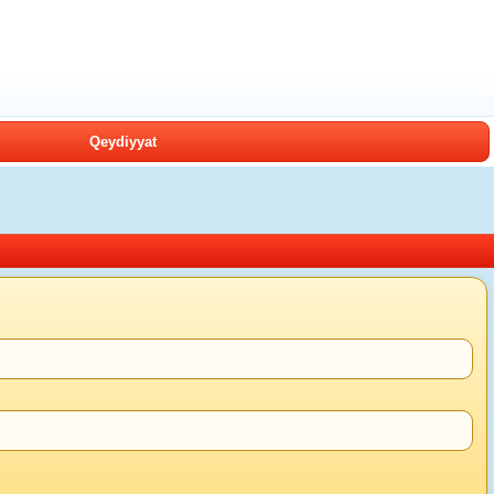
Qeydiyyat