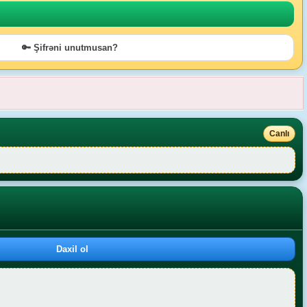
🔑 Şifrəni unutmusan?
Canlı
Daxil ol