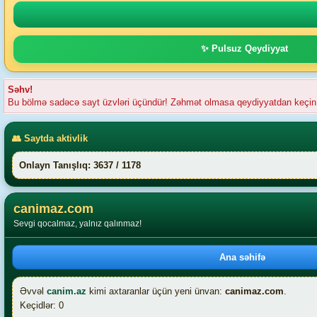
✨ Pulsuz Qeydiyyat
Səhv!
Bu bölmə sadəcə sayt üzvləri üçündür! Zəhmət olmasa qeydiyyatdan keçin
👥 Saytda aktivlik
Onlayn Tanışlıq: 3637 / 1178
canimaz.com
Sevgi qocalmaz, yalnız qalınmaz!
Ana səhifə
Əvvəl
canim.az
kimi axtaranlar üçün yeni ünvan:
canimaz.com
.
Keçidlər: 0