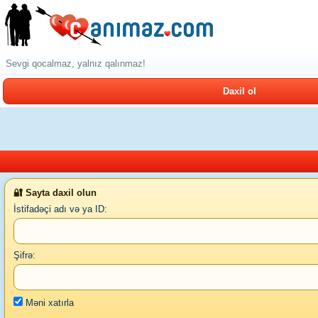
Sevgi qocalmaz, yalnız qalınmaz!
Daxil ol
🔐 Sayta daxil olun
İstifadəçi adı və ya ID:
Şifrə:
Məni xatırla