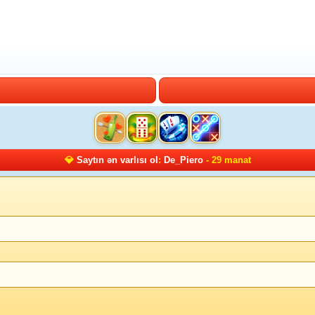
💎
Saytın ən varlısı ol
:
De_Piero
- 29 manat