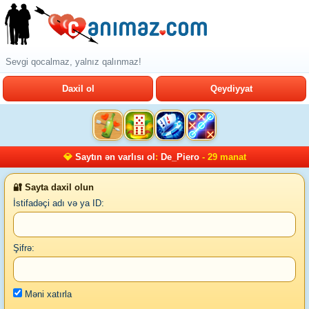
Sevgi qocalmaz, yalnız qalınmaz!
Daxil ol
Qeydiyyat
💎
Saytın ən varlısı ol
:
De_Piero
- 29 manat
🔐 Sayta daxil olun
İstifadəçi adı və ya ID:
Şifrə:
Məni xatırla