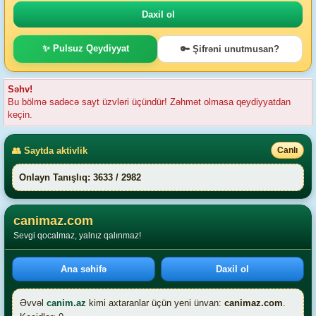
✨ Pulsuz Qeydiyyat
🔑 Şifrəni unutmusan?
Səhv!
Bu bölmə sadəcə sayt üzvləri üçündür! Zəhmət olmasa qeydiyyatdan
keçin.
👥 Saytda aktivlik
Canlı
Onlayn Tanışlıq: 3633 / 2982
canimaz.com
Sevgi qocalmaz, yalnız qalınmaz!
Ana səhifə
Daxil ol
Əvvəl
canim.az
kimi axtaranlar üçün yeni ünvan:
canimaz.com
.