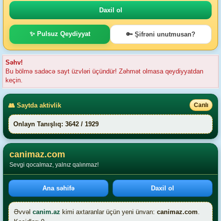
✨ Pulsuz Qeydiyyat
🔑 Şifrəni unutmusan?
Səhv!
Bu bölmə sadəcə sayt üzvləri üçündür! Zəhmət olmasa qeydiyyatdan
keçin.
👥 Saytda aktivlik
Canlı
Onlayn Tanışlıq: 3642 / 1929
canimaz.com
Sevgi qocalmaz, yalnız qalınmaz!
Ana səhifə
Daxil ol
Əvvəl
canim.az
kimi axtaranlar üçün yeni ünvan:
canimaz.com
.