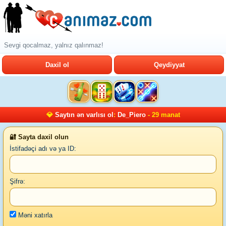
Sevgi qocalmaz, yalnız qalınmaz!
Daxil ol
Qeydiyyat
💎
Saytın ən varlısı ol
:
De_Piero
- 29 manat
🔐 Sayta daxil olun
İstifadəçi adı və ya ID:
Şifrə:
Məni xatırla