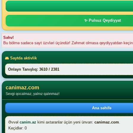
✨ Pulsuz Qeydiyyat
Səhv!
Bu bölmə sadəcə sayt üzvləri üçündür! Zəhmət olmasa qeydiyyatdan keçin
👥 Saytda aktivlik
Onlayn Tanışlıq: 3610 / 2381
canimaz.com
Sevgi qocalmaz, yalnız qalınmaz!
Ana səhifə
Əvvəl
canim.az
kimi axtaranlar üçün yeni ünvan:
canimaz.com
.
Keçidlər: 0