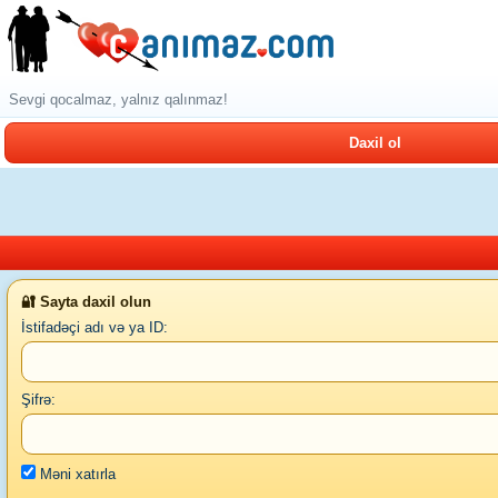
Sevgi qocalmaz, yalnız qalınmaz!
Daxil ol
🔐 Sayta daxil olun
İstifadəçi adı və ya ID:
Şifrə:
Məni xatırla