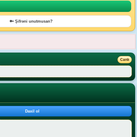
🔑 Şifrəni unutmusan?
Canlı
Daxil ol