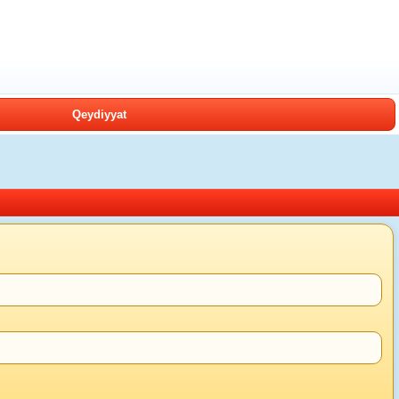
Qeydiyyat