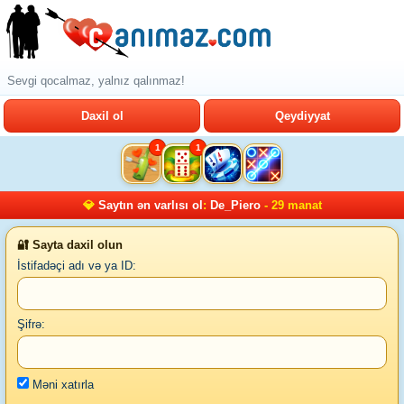
Sevgi qocalmaz, yalnız qalınmaz!
Daxil ol
Qeydiyyat
1
1
💎
Saytın ən varlısı ol
:
De_Piero
- 29 manat
🔐 Sayta daxil olun
İstifadəçi adı və ya ID:
Şifrə:
Məni xatırla