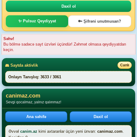
✨ Pulsuz Qeydiyyat
🔑 Şifrəni unutmusan?
Səhv!
Bu bölmə sadəcə sayt üzvləri üçündür! Zəhmət olmasa qeydiyyatdan
keçin.
👥 Saytda aktivlik
Canlı
Onlayn Tanışlıq: 3633 / 3061
canimaz.com
Sevgi qocalmaz, yalnız qalınmaz!
Ana səhifə
Daxil ol
Əvvəl
canim.az
kimi axtaranlar üçün yeni ünvan:
canimaz.com
.