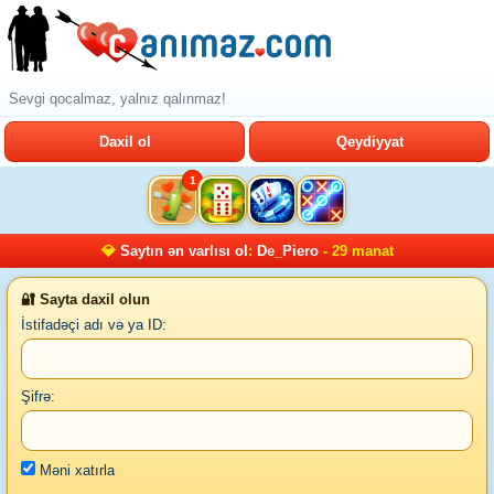
Sevgi qocalmaz, yalnız qalınmaz!
Daxil ol
Qeydiyyat
1
💎
Saytın ən varlısı ol
:
De_Piero
- 29 manat
🔐 Sayta daxil olun
İstifadəçi adı və ya ID:
Şifrə:
Məni xatırla