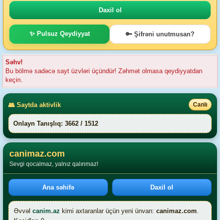
✨ Pulsuz Qeydiyyat
🔑 Şifrəni unutmusan?
Səhv!
Bu bölmə sadəcə sayt üzvləri üçündür! Zəhmət olmasa qeydiyyatdan
keçin.
👥 Saytda aktivlik
Canlı
Onlayn Tanışlıq: 3662 / 1512
canimaz.com
Sevgi qocalmaz, yalnız qalınmaz!
Ana səhifə
Daxil ol
Əvvəl
canim.az
kimi axtaranlar üçün yeni ünvan:
canimaz.com
.