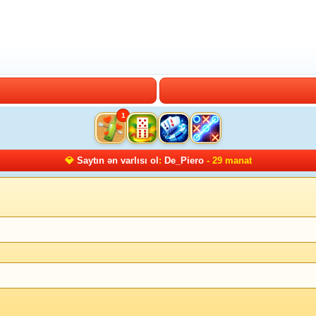
1
💎
Saytın ən varlısı ol
:
De_Piero
- 29 manat