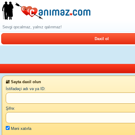
Sevgi qocalmaz, yalnız qalınmaz!
Daxil ol
🔐 Sayta daxil olun
İstifadəçi adı və ya ID:
Şifrə:
Məni xatırla