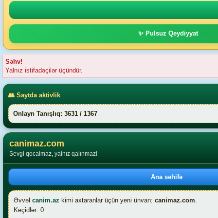
✨ Pulsuz Qeydiyyat
Səhv!
Yalnız istifadəçilər üçündür.
👥 Saytda aktivlik
Onlayn Tanışlıq: 3631 / 1367
canimaz.com
Sevgi qocalmaz, yalnız qalınmaz!
Ana səhifə
Əvvəl
canim.az
kimi axtaranlar üçün yeni ünvan:
canimaz.com
.
Keçidlər: 0