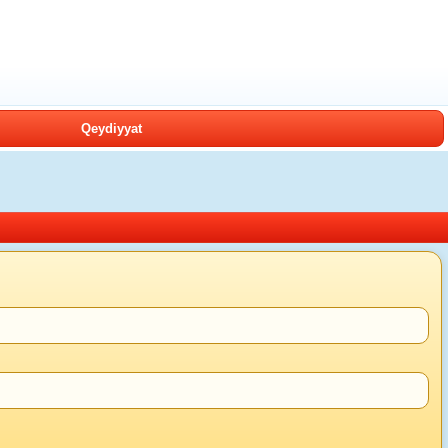
Qeydiyyat