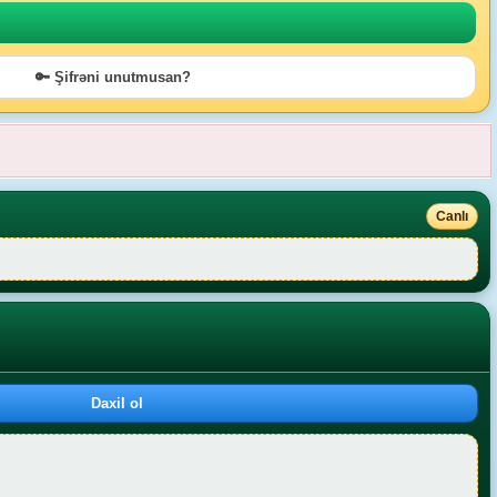
🔑 Şifrəni unutmusan?
Canlı
Daxil ol