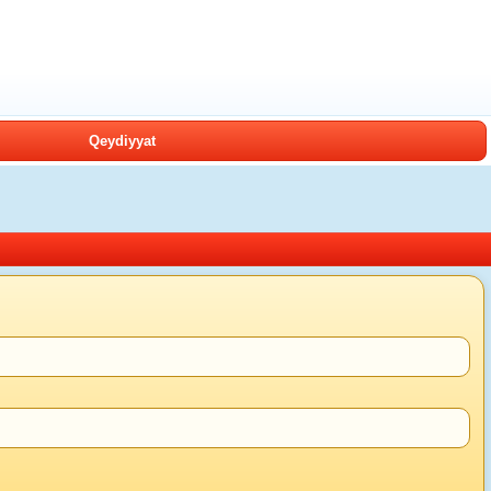
Qeydiyyat