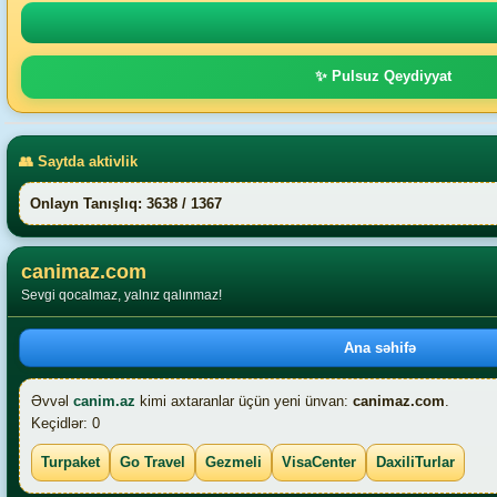
✨ Pulsuz Qeydiyyat
👥 Saytda aktivlik
Onlayn Tanışlıq: 3638 / 1367
canimaz.com
Sevgi qocalmaz, yalnız qalınmaz!
Ana səhifə
Əvvəl
canim.az
kimi axtaranlar üçün yeni ünvan:
canimaz.com
.
Keçidlər: 0
Turpaket
Go Travel
Gezmeli
VisaCenter
DaxiliTurlar