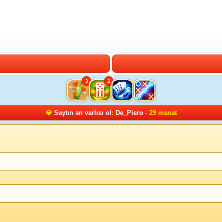
3
2
💎
Saytın ən varlısı ol
:
De_Piero
- 29 manat