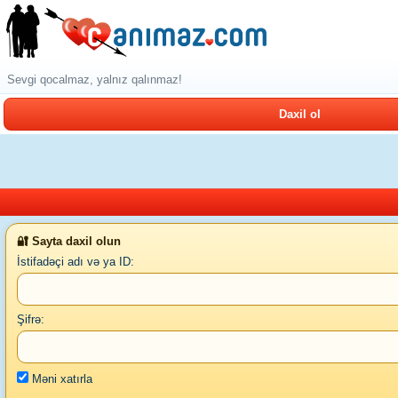
Sevgi qocalmaz, yalnız qalınmaz!
Daxil ol
🔐 Sayta daxil olun
İstifadəçi adı və ya ID:
Şifrə:
Məni xatırla